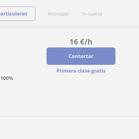
particulares
Anúnciate
Tu cuenta
16
€
/h
Contactar
Primera clase gratis
a
100%