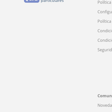
Polític
Configu
Polític
Condici
Condic
Seguri
Comun
Noveda