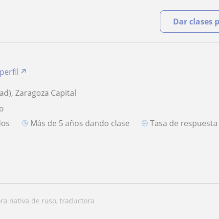
Dar clases 
perfil
ad), Zaragoza Capital
so
dos
más de 5 años dando clase
Tasa de respuest
ora nativa de ruso, traductora