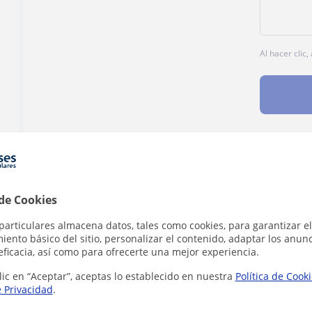
Al hacer clic
¿Hay algún error en este perfil?
Cuéntanos
 de Cookies
particulares almacena datos, tales como cookies, para garantizar el
ento básico del sitio, personalizar el contenido, adaptar los anunc
eficacia, así como para ofrecerte una mejor experiencia.
en Zaragoza que pueden interesarte
lic en “Aceptar”, aceptas lo establecido en nuestra
Política de Cook
e Privacidad
.