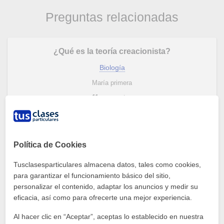
Preguntas relacionadas
¿Qué es la teoría creacionista?
Biología
María primera
11
respuestas
¿Qué pasa si tomo sopa durante un mes?
Política de Cookies
Biología
Tusclasesparticulares almacena datos, tales como cookies,
Elizabeth Mariel Argento
para garantizar el funcionamiento básico del sitio,
4
respuestas
personalizar el contenido, adaptar los anuncios y medir su
eficacia, así como para ofrecerte una mejor experiencia.
¿Cual es una función básica de los seres vivos?
Al hacer clic en “Aceptar”, aceptas lo establecido en nuestra