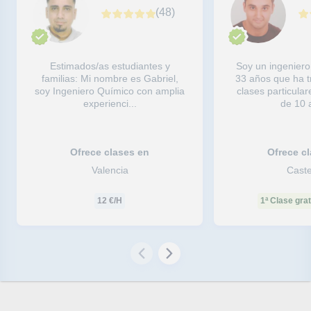
(
48
)
Estimados/as estudiantes y
Soy un ingenier
familias: Mi nombre es Gabriel,
33 años que ha 
soy Ingeniero Químico con amplia
clases particula
experienci...
de 10 
Ofrece clases en
Ofrece c
Valencia
Caste
12
€/H
1ª Clase grat