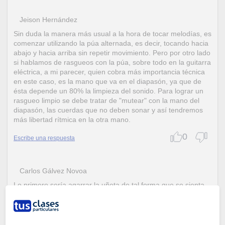
Jeison Hernández
Sin duda la manera más usual a la hora de tocar melodías, es
comenzar utilizando la púa alternada, es decir, tocando hacia
abajo y hacia arriba sin repetir movimiento. Pero por otro lado
si hablamos de rasgueos con la púa, sobre todo en la guitarra
eléctrica, a mi parecer, quien cobra más importancia técnica
en este caso, es la mano que va en el diapasón, ya que de
ésta depende un 80% la limpieza del sonido. Para lograr un
rasgueo limpio se debe tratar de "mutear" con la mano del
diapasón, las cuerdas que no deben sonar y así tendremos
más libertad rítmica en la otra mano.
0
Escribe una respuesta
Carlos Gálvez Novoa
Lo primero sería agarrar la uñeta de tal forma que se sienta
cómoda y firme en tus dedos, dejando solo un poco asomada
la punta de ésta, ya que si la tomaras desde más atrás o
desde la mitad de la púa, te va a quedar suelta y te va a
incomodar para practicar, lo otro es que tiene que haber