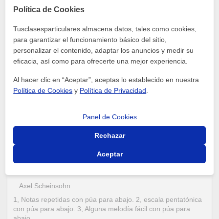
cierto grado de inclinación de la uñeta con respecto a las
Política de Cookies
cuerdas para que ésta se deslice y no conque con ellas,
luego de tener en consideración todos estos "tips" lo primero
Tusclasesparticulares almacena datos, tales como cookies,
sería practicar cuerdas al aire, de una vez por cuerda, y luego
para garantizar el funcionamiento básico del sitio,
pasar ejercicios de digitación de escala cromática u otros
personalizar el contenido, adaptar los anuncios y medir su
como dicen mis colegas.
eficacia, así como para ofrecerte una mejor experiencia.
0
Escribe una respuesta
Al hacer clic en “Aceptar”, aceptas lo establecido en nuestra
Política de Cookies
y
Política de Privacidad
.
Gustavo Lugo
Panel de Cookies
Hola Monica espero aun estes tocando guitarra y mejorando
en el proceso! Si aun tienes esta duda puedes buscar
Rechazar
ejercicios de alternative picking, son los principales.
0
Aceptar
Escribe una respuesta
Axel Scheinsohn
1, Notas repetidas con púa para abajo. 2, escala pentatónica
con púa para abajo. 3, Alguna melodía fácil con púa para
abajo.