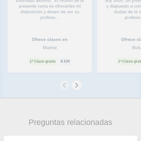
Estimado alumno : El motivo de la
Soy Jhon, un jov
presente carta es ofrecerles mi
y dispuesto a con
disposición y deseo de ser su
dudas de la
profeso...
profesion
Ofrece clases en
Ofrece c
Madrid
Bizk
1ª Clase gratis
6
€/H
1ª Clase grat
Preguntas relacionadas