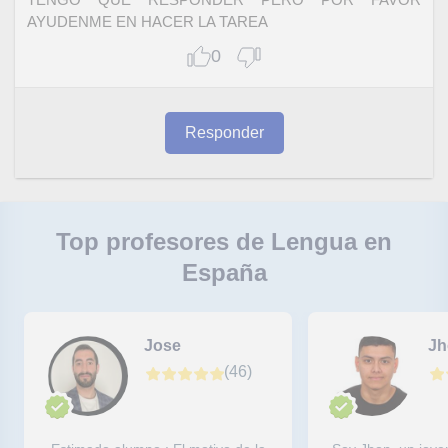
AYUDENME EN HACER LA TAREA
0
Responder
Top profesores de Lengua en
España
Jose
Jh
(
46
)