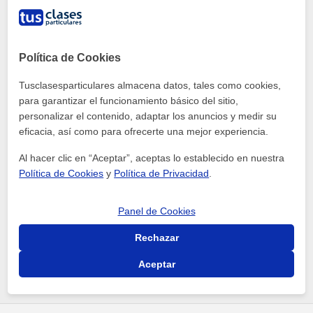
¿Tiene realmente doble análisis la famosa oración
de Selectividad?
Lengua
Política de Cookies
Ester M.
Tusclasesparticulares almacena datos, tales como cookies,
Sin respuesta
para garantizar el funcionamiento básico del sitio,
personalizar el contenido, adaptar los anuncios y medir su
eficacia, así como para ofrecerte una mejor experiencia.
Al hacer clic en “Aceptar”, aceptas lo establecido en nuestra
Política de Cookies
y
Política de Privacidad
.
Jorge Garcia
Panel de Cookies
Miembro desde marzo de 2021
Rechazar
Aceptar