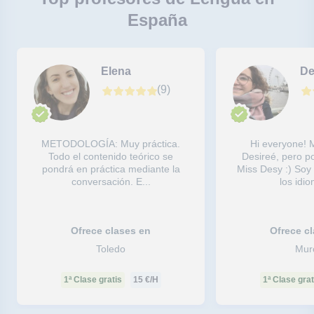
España
Elena
De
(
9
)
METODOLOGÍA: Muy práctica.
Hi everyone! 
Todo el contenido teórico se
Desireé, pero p
pondrá en práctica mediante la
Miss Desy :) Soy
conversación. E...
los idio
Ofrece clases en
Ofrece c
Toledo
Mur
1ª Clase gratis
15
€/H
1ª Clase grat