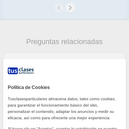
Preguntas relacionadas
¿Que se refiere? ¿Cuantos mas habitantes con
covid tiene el departamento de Ledesma
comparado con el departamento De El Carmen?
Lengua
Política de Cookies
Jorge Garcia
Tusclasesparticulares almacena datos, tales como cookies,
1
respuestas
para garantizar el funcionamiento básico del sitio,
personalizar el contenido, adaptar los anuncios y medir su
eficacia, así como para ofrecerte una mejor experiencia.
Al hacer clic en “Aceptar”, aceptas lo establecido en nuestra