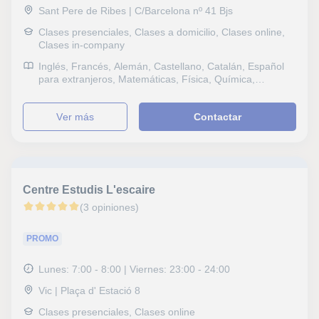
Macroeconomía, Orientación Profesional
Sant Pere de Ribes | C/Barcelona nº 41 Bjs
Clases presenciales, Clases a domicilio, Clases online,
Clases in-company
Inglés, Francés, Alemán, Castellano, Catalán, Español
para extranjeros, Matemáticas, Física, Química,
Naturales, Biología, Ciencias General, Probabilidad y
Estadística, Sociales, Historia, Filosofía, Lengua
ver más
Contactar
Castellana y Literatura, Latín y Griego, Lengua catalana
y literatura, Teología, Tecnología, Dibujo técnico, TOEFL,
Selectividad, Pruebas de acceso, FCE First Certificate in
English, CAE Certificate in Advanced English, Graduado
en ESO (para adultos), Graduado escolar, DELF, B1
PET, ESO, Bachillerato, Todos los cursos, Primaria,
Centre Estudis L'escaire
Ciclos Formativos, Geografía, Técnicas de estudio,
Problemas de aprendizaje, TDAH Trastorno por déficit
(3 opiniones)
de atención, Pedagogía, Logopedia, Economía
PROMO
Lunes: 7:00 - 8:00 | Viernes: 23:00 - 24:00
Vic | Plaça d' Estació 8
Clases presenciales, Clases online