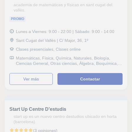
Técnicas de estudio, Problemas de aprendizaje,
academia de matemáticas y físicas en sant cugat del
Nóminas y contratos, Matemáticas y Dirección
vallès.
financiera, Orientación Profesional
PROMO
Lunes a Viernes: 9:00 - 22:00 | Sábado: 9:00 - 14:00
Sant Cugat del Vallès | C/ Major, 36, 1º
Clases presenciales, Clases online
Matemáticas, Física, Química, Naturales, Biología,
Ciencias General, Otras ciencias, Álgebra, Bioquímica,
Genética, Ciencias Ambientales, Historia, Lengua
Castellana y Literatura, Lengua catalana y literatura,
ver más
Contactar
Dibujo técnico, Selectividad, Otros examenes, Pruebas
de acceso, Graduado en ESO (para adultos), Graduado
escolar, ESO, Bachillerato, Matemáticas aplicadas,
Técnicas de estudio, Problemas de aprendizaje, TDAH
Trastorno por déficit de atención, Economía
Start Up Centre D'estudis
start up es un nuevo centro destudios ubicado en horta
(barcelona).
(3 opiniones)