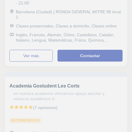
- 21:00
Barcelona (Ciudad) | RONDA GENERAL MITRE 98 local
1
Clases presenciales, Clases a domicilio, Clases online
Inglés, Francés, Alemán, Chino, Castellano, Catalán,
Italiano, Lengua, Matemáticas, Física, Química,
Naturales, Biología, Estadística, Ciencias General,
Probabilidad y Estadística, Ingenieria, Electrotecnia,
ver más
Contactar
Historia, Filosofía, Lengua Castellana y Literatura, Latín
y Griego, Lectura, Lengua catalana y literatura,
Tecnología, Electrónica, Programación, Informática,
Ofimática, Dibujo técnico, Mecánica, Mecanografía,
Dibujo, Historia del Arte, Otros examenes, CAE
Certificate in Advanced English, DELF, B1 PET, Repaso
Academia Gostudent Les Corts
General, ESO, Bachillerato, Todos los cursos, Primaria,
Universidad, Ciclos Formativos, Geografía, Derecho,
en nuestra academia ofrecemos apoyo escolar y
Ciencias políticas, Matemáticas aplicadas, Economía,
refuerzo académico d...
Contabilidad, Administración de empresas, Marketing,
(7 opiniones)
Matemáticas y Dirección financiera, Macroeconomía
RECOMENDADO