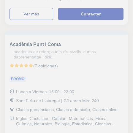
Español para extranjeros, Matemáticas, Física, Química,
Naturales, Biología, Estadística, Ciencias General,
ver más
Contactar
Probabilidad y Estadística, Ingenieria, Electrotecnia,
Álgebra, Genética, Historia, Filosofía, Lengua Castellana
y Literatura, Latín y Griego, Lengua catalana y literatura,
Dibujo técnico, Dibujo, Historia del Arte, Otros, GMAT,
IELTS, TOEFL, Selectividad, Otros examenes, Pruebas
de acceso, FCE First Certificate in English, CAE
Acadèmia Punt I Coma
Certificate in Advanced English, CPE Certificate
Proficiency in English, Graduado en ESO (para adultos),
acadèmia de reforç a tots els nivells. cursos
Graduado escolar, DELE, DELF, SAT, B1 PET, Goethe,
daprenentatge i didi...
Repaso General, ESO, Bachillerato, Todos los cursos,
(7 opiniones)
Primaria, Universidad, Ciclos Formativos, Geografía,
Matemáticas aplicadas, Técnicas de estudio, Problemas
de aprendizaje, Economía
PROMO
Lunes a Viernes: 15:00 - 22:00
Sant Feliu de Llobregat | C/Laurea Miro 240
Clases presenciales, Clases a domicilio, Clases online
Inglés, Castellano, Catalán, Matemáticas, Física,
Química, Naturales, Biología, Estadística, Ciencias
General, Ingenieria, Otras ciencias, Geología,