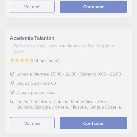
Bioquímica, Genética, Ciencias Ambientales, Historia,
ver más
Contactar
Filosofía, Lengua Castellana y Literatura, Escritura,
Lectura, Lengua catalana y literatura, Lengua gallega y
literatura, Dibujo técnico, GMAT, FCE First Certificate in
English, CAE Certificate in Advanced English, CPE
Certificate Proficiency in English, Repaso General, ESO,
Bachillerato, Todos los cursos, Primaria, Universidad,
Academia Talantón
Ciclos Formativos
Refuerzo escolar para estudiantes de Bachillerato y
ESO
(4 opiniones)
Lunes a Viernes: 15:00 - 21:00 | Sábado: 9:00 - 21:00
Gavà | Sant Pere 68
Clases presenciales
Inglés, Castellano, Catalán, Matemáticas, Física,
Química, Biología, Historia, Filosofía, Lengua Castellana
y Literatura, Latín y Griego, Lengua catalana y literatura,
Informática, Selectividad, Repaso General, ESO,
ver más
Contactar
Bachillerato, Primaria, Cocina, Manualidades, Geografía,
Matemáticas aplicadas, Técnicas de estudio, Problemas
de aprendizaje