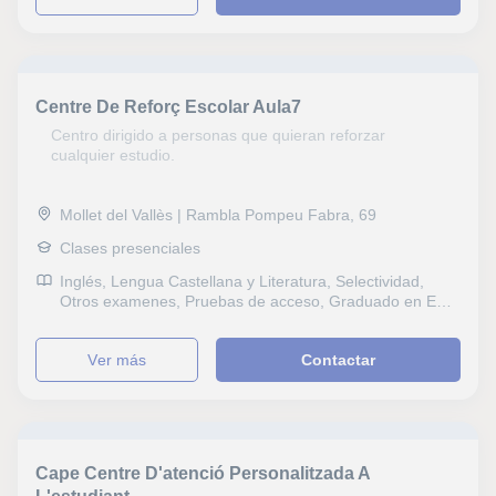
Lectura, Lengua catalana y literatura, Historia del Arte,
Selectividad, Otros examenes, Pruebas de acceso, FCE
First Certificate in English, CAE Certificate in Advanced
English, CPE Certificate Proficiency in English, Graduado
en ESO (para adultos), Graduado escolar, B1 PET,
Centre De Reforç Escolar Aula7
Repaso General, ESO, Bachillerato, Todos los cursos,
Primaria, Universidad, Ciclos Formativos, Oposiciones
Centro dirigido a personas que quieran reforzar
Educación, Geografía, Matemáticas aplicadas, Técnicas
cualquier estudio.
de estudio, Problemas de aprendizaje, TDAH Trastorno
por déficit de atención, Economía
Mollet del Vallès | Rambla Pompeu Fabra, 69
Clases presenciales
Inglés, Lengua Castellana y Literatura, Selectividad,
Otros examenes, Pruebas de acceso, Graduado en ESO
(para adultos), Graduado escolar, Repaso General,
ESO, Bachillerato, Todos los cursos, Primaria, Ciclos
ver más
Contactar
Formativos, Matemáticas aplicadas, Economía
Cape Centre D'atenció Personalitzada A