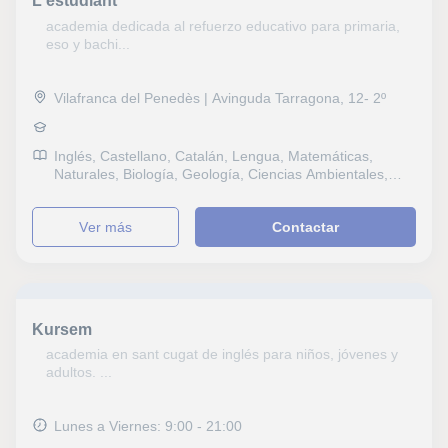
L'estudiant
academia dedicada al refuerzo educativo para primaria,
eso y bachi...
Vilafranca del Penedès | Avinguda Tarragona, 12- 2º
Inglés, Castellano, Catalán, Lengua, Matemáticas,
Naturales, Biología, Geología, Ciencias Ambientales,
Sociales, Historia, Filosofía, Lengua Castellana y
Literatura, Escritura, Oratoria y comunicación, Lectura,
ver más
Contactar
Lengua catalana y literatura, Mecanografía, Historia del
Arte, Selectividad, Pruebas de acceso, Graduado en
ESO (para adultos), Graduado escolar, B1 PET, Repaso
General, ESO, Bachillerato, Todos los cursos, Primaria,
Ciclos Formativos, Geografía, Matemáticas aplicadas,
Sociología, Técnicas de estudio, Problemas de
Kursem
aprendizaje, Audición y Lenguaje, TDAH Trastorno por
déficit de atención
academia en sant cugat de inglés para niños, jóvenes y
adultos. ...
Lunes a Viernes: 9:00 - 21:00