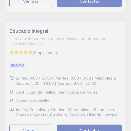
ver más
Contactar
Álgebra, Bioquímica, Genética, Ciencias Ambientales,
Sociales, Historia, Filosofía, Lengua Castellana y
Literatura, Latín y Griego, Escritura, Lectura, Lengua
catalana y literatura, Tecnología, Historia del Arte,
Selectividad, Pruebas de acceso, Graduado en ESO
(para adultos), Graduado escolar, Repaso General,
Educació Integral
ESO, Bachillerato, Todos los cursos, Primaria,
Universidad, Ciclos Formativos, Geografía, Matemáticas
en la web pueden ver los servicios que ofrecemos.
aplicadas, Sociología, Problemas de aprendizaje,
sesiones individ...
Pedagogía, Atención a personas dependientes,
(6 opiniones)
Economía, Administración de empresas, Matemáticas y
Dirección financiera
PROMO
Lunes: 9:00 - 19:00 | Martes: 8:00 - 9:00 | Miércoles a
Jueves: 8:00 - 19:00 | Viernes: 9:00 - 11:00
Sant Cugat del Vallès | sant Cugat del Vallés
Clases a domicilio
Inglés, Castellano, Catalán, Matemáticas, Estadística,
Ciencias General, Geología, Sociales, Historia, Lengua
Castellana y Literatura, Lectura, Lengua catalana y
literatura, Lengua gallega y literatura, Selectividad, Otros
ver más
Contactar
examenes, Pruebas de acceso, Graduado en ESO (para