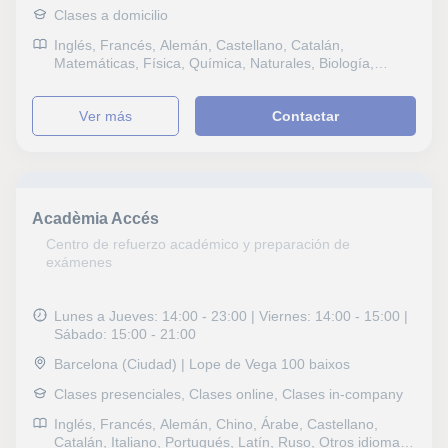
Clases a domicilio
Inglés, Francés, Alemán, Castellano, Catalán,
Matemáticas, Física, Química, Naturales, Biología,
Estadística, Ciencias General, Probabilidad y Estadística,
Otras ciencias, Álgebra, Sociales, Historia, Filosofía,
ver más
Contactar
Lengua Castellana y Literatura, Otras letras, Escritura,
Lectura, Lengua catalana y literatura, Dibujo técnico,
Historia del Arte, Selectividad, Otros examenes, FCE
First Certificate in English, CAE Certificate in Advanced
English, Graduado en ESO (para adultos), Graduado
escolar, DELF, Repaso General, ESO, Bachillerato,
Acadèmia Accés
Todos los cursos, Primaria, Universidad, Ciclos
Formativos, Geografía, Matemáticas aplicadas, Técnicas
Centro de refuerzo académico y preparación de
de estudio, Problemas de aprendizaje, TDAH Trastorno
exámenes
por déficit de atención, Pedagogía, Economía,
Contabilidad
Lunes a Jueves: 14:00 - 23:00 | Viernes: 14:00 - 15:00 |
Sábado: 15:00 - 21:00
Barcelona (Ciudad) | Lope de Vega 100 baixos
Clases presenciales, Clases online, Clases in-company
Inglés, Francés, Alemán, Chino, Árabe, Castellano,
Catalán, Italiano, Portugués, Latín, Ruso, Otros idiomas,