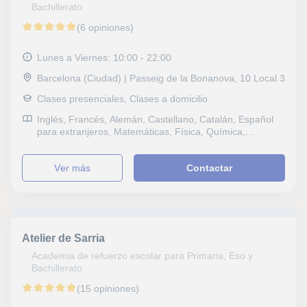
Bachillerato
(6 opiniones)
Lunes a Viernes: 10:00 - 22:00
Barcelona (Ciudad) | Passeig de la Bonanova, 10 Local 3
Clases presenciales, Clases a domicilio
Inglés, Francés, Alemán, Castellano, Catalán, Español
para extranjeros, Matemáticas, Física, Química,
Naturales, Biología, Estadística, Probabilidad y
Estadística, Álgebra, Bioquímica, Sociales, Historia,
ver más
Contactar
Filosofía, Lengua Castellana y Literatura, Latín y Griego,
Otras letras, Escritura, Lectura, Lengua catalana y
literatura, GMAT, IELTS, TOEFL, Selectividad, FCE First
Certificate in English, CAE Certificate in Advanced
English, CPE Certificate Proficiency in English, Graduado
en ESO (para adultos), DELE, DELF, B1 PET, Goethe,
Atelier de Sarria
Repaso General, ESO, Bachillerato, Primaria,
Universidad, Geografía, Matemáticas aplicadas,
Academia de refuerzo escolar para Primaria, Eso y
Técnicas de estudio, TDAH Trastorno por déficit de
Bachillerato
atención, Economía, Administración de empresas,
(15 opiniones)
Macroeconomía