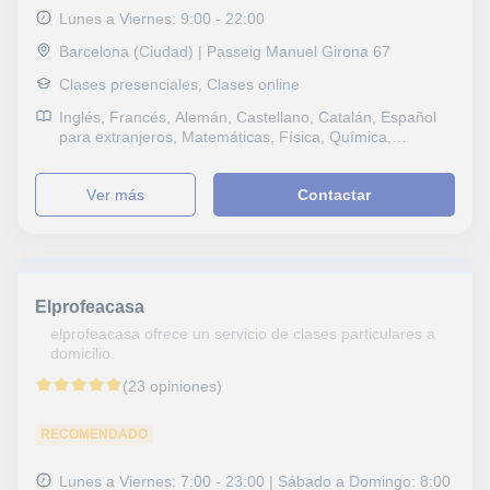
Lunes a Viernes: 9:00 - 22:00
Barcelona (Ciudad) | Passeig Manuel Girona 67
Clases presenciales, Clases online
Inglés, Francés, Alemán, Castellano, Catalán, Español
para extranjeros, Matemáticas, Física, Química,
Naturales, Biología, Estadística, Probabilidad y
Estadística, Álgebra, Sociales, Historia, Filosofía, Lengua
ver más
Contactar
Castellana y Literatura, Latín y Griego, Escritura,
Lectura, Lengua catalana y literatura, Lengua gallega y
literatura, Dibujo técnico, GMAT, IELTS, TOEFL,
Selectividad, FCE First Certificate in English, CAE
Certificate in Advanced English, CPE Certificate
Proficiency in English, DELE, DELF, B1 PET, Goethe,
Elprofeacasa
Repaso General, ESO, Bachillerato, Primaria,
Universidad, Geografía, Matemáticas aplicadas,
elprofeacasa ofrece un servicio de clases particulares a
Economía, Administración de empresas
domicilio.
(23 opiniones)
RECOMENDADO
Lunes a Viernes: 7:00 - 23:00 | Sábado a Domingo: 8:00