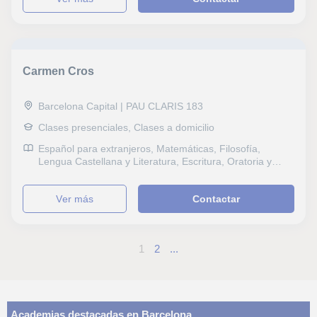
adultos), Repaso General, ESO, Bachillerato, Todos los
cursos, Primaria, Universidad, Ciclos Formativos,
Oposiciones Administración, Oposiciones Educación,
Oposiciones Justicia, Derecho, Matemáticas aplicadas,
Sociología, Técnicas de estudio, Problemas de
Carmen Cros
aprendizaje, TDAH Trastorno por déficit de atención,
Atención a personas dependientes, Contabilidad,
Administración de empresas, Fiscalidad, Nóminas y
Barcelona Capital | PAU CLARIS 183
contratos, Matemáticas y Dirección financiera
Clases presenciales, Clases a domicilio
Español para extranjeros, Matemáticas, Filosofía,
Lengua Castellana y Literatura, Escritura, Oratoria y
comunicación, Lectura, Lengua catalana y literatura,
Canto, Repaso General, ESO, Bachillerato, Primaria,
ver más
Contactar
Universidad, Ciclos Formativos, Técnicas de estudio,
Problemas de aprendizaje, Atención a personas
dependientes
1
2
...
Academias destacadas en Barcelona