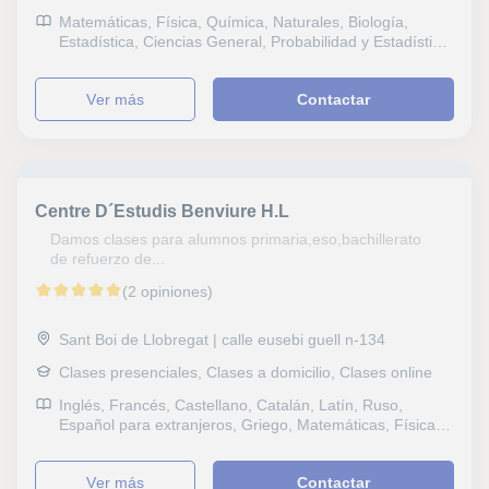
Matemáticas, Física, Química, Naturales, Biología,
Estadística, Ciencias General, Probabilidad y Estadística,
Otras ciencias, Electrotecnia, Geología, Álgebra,
Bioquímica, Genética, Ciencias Ambientales, Sociales,
ver más
Contactar
Historia, Filosofía, Lengua Castellana y Literatura, Latín
y Griego, Otras letras, Lectura, Lengua catalana y
literatura, Lengua gallega y literatura, Dibujo técnico,
Selectividad, Otros examenes, Pruebas de acceso,
Graduado escolar, Bachillerato, Universidad, Geografía,
Matemáticas aplicadas, Sociología, Técnicas de estudio,
Centre D´Estudis Benviure H.L
Economía, Contabilidad, Matemáticas y Dirección
financiera
Damos clases para alumnos primaria,eso,bachillerato
de refuerzo de...
(2 opiniones)
Sant Boi de Llobregat | calle eusebi guell n-134
Clases presenciales, Clases a domicilio, Clases online
Inglés, Francés, Castellano, Catalán, Latín, Ruso,
Español para extranjeros, Griego, Matemáticas, Física,
Química, Naturales, Biología, Ciencias General,
Sociales, Historia, Filosofía, Lengua Castellana y
ver más
Contactar
Literatura, Latín y Griego, Otras letras, Escritura,