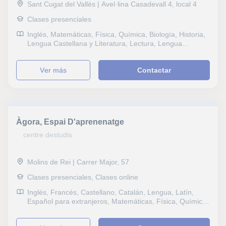
Sant Cugat del Vallès | Avel·lina Casadevall 4, local 4
Clases presenciales
Inglés, Matemáticas, Física, Química, Biología, Historia,
Lengua Castellana y Literatura, Lectura, Lengua
catalana y literatura, Selectividad, ESO, Bachillerato,
Todos los cursos, Primaria, Matemáticas aplicadas
ver más
Contactar
Àgora, Espai D'aprenenatge
centre destudis
Molins de Rei | Carrer Major, 57
Clases presenciales, Clases online
Inglés, Francés, Castellano, Catalán, Lengua, Latín,
Español para extranjeros, Matemáticas, Física, Química,
Biología, Estadística, Ciencias General, Probabilidad y
Estadística, Otras ciencias, Electrotecnia, Geología,