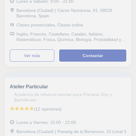
Lunes a Sábado: 9:00 - 21:00
Barcelona (Ciudad) | Carrer Numància, 91, 08029
Barcelona, Spain
Clases presenciales, Clases online
Inglés, Francés, Castellano, Catalán, Italiano,
Matemáticas, Física, Química, Biología, Probabilidad y
Estadística, Lengua Castellana y Literatura, Repaso
General, ESO, Bachillerato, Todos los cursos, Primaria,
ver más
Contactar
Universidad, Ciclos Formativos, Técnicas de estudio
Atelier Particular
Academia de refuerzo escolar para Primaria, Eso y
Bachillerato
(12 opiniones)
Lunes a Viernes: 15:00 - 22:00
Barcelona (Ciudad) | Passeig de la Bonanova, 10 Local 3