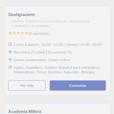
Studigracienc
nuestra acadèmia es un centro de estudios para
estudiantes de primaria
(2 opiniones)
Lunes a Jueves: 16:00 - 21:00 | Viernes: 16:00 - 20:00
Barcelona (Ciudad) | Encarnació 76,
Clases presenciales, Clases online
Inglés, Castellano, Catalán, Español para extranjeros,
Matemáticas, Física, Química, Naturales, Biología,
Estadística, Ciencias General, Probabilidad y Estadística,
Álgebra, Sociales, Historia, Filosofía, Lengua Castellana
ver más
Contactar
y Literatura, Escritura, Lectura, Lengua catalana y
literatura, Tecnología, Programación, Historia del Arte,
Arte Contemporáneo, Selectividad, FCE First Certificate
in English, CAE Certificate in Advanced English, CPE
Certificate Proficiency in English, B1 PET, Repaso
General, ESO, Bachillerato, Todos los cursos, Primaria,
Academia Millora
Manualidades, Geografía, Matemáticas aplicadas,