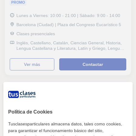
PROMO
Lunes a Viernes: 10:00 - 21:00 | Sábado: 9:00 - 14:00
Barcelona (Ciudad) | Plaza del Congreso Eucarístico 5
Clases presenciales
Inglés, Castellano, Catalán, Ciencias General, Historia,
Lengua Castellana y Literatura, Latín y Griego, Lengua
catalana y literatura, Geografía, Matemáticas aplicadas
ver más
Contactar
Caper
centro de enseñanza privado centrado en el repaso
escolar de alumnos.
Política de Cookies
(14 opiniones)
Tusclasesparticulares almacena datos, tales como cookies,
para garantizar el funcionamiento básico del sitio,
PROMO