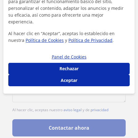
para garantizar el funcionamiento básico del sitio,
1ª clase gratis
personalizar el contenido, adaptar los anuncios y medir
su eficacia, así como para ofrecerte una mejor
experiencia.
Al hacer clic en “Aceptar”, aceptas lo establecido en
nuestra
Política de Cookies
y
Política de Privacidad
.
Panel de Cookies
Rechazar
Aceptar
Al hacer clic, aceptas nuestro
aviso legal
y de
privacidad
Contactar ahora