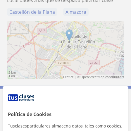
Localidades a las que se desplaza para dar clase
Castellón de la Plana
Almazora
+
−
2 km
1 mi
Leaflet
| ©
OpenStreetMap
contributors
Contacta con Jephthah
Política de Cookies
Tarifa
17
€/h
Tusclasesparticulares almacena datos, tales como cookies,