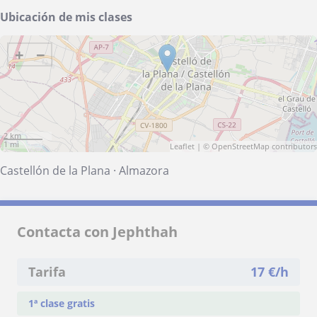
Ubicación de mis clases
+
−
2 km
1 mi
Leaflet
| ©
OpenStreetMap
contributors
Castellón de la Plana
·
Almazora
Contacta con Jephthah
Tarifa
17
€/h
1ª clase gratis