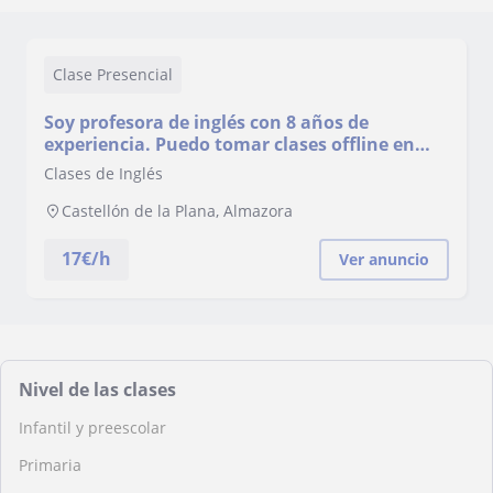
Clase Presencial
Soy profesora de inglés con 8 años de
experiencia. Puedo tomar clases offline en
Castellón De La Plana y clases online para
Clases de Inglés
todos los niveles
Castellón de la Plana, Almazora
17
€/h
Ver anuncio
Nivel de las clases
Infantil y preescolar
Primaria