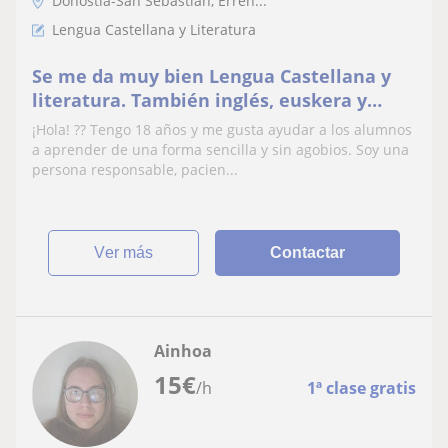
Donostia-San Sebastián, Erren...
Lengua Castellana y Literatura
Se me da muy bien Lengua Castellana y
literatura. También inglés, euskera y
biología.
¡Hola! ?? Tengo 18 años y me gusta ayudar a los alumnos
a aprender de una forma sencilla y sin agobios. Soy una
persona responsable, pacien...
ver más
Contactar
Ainhoa
15
€
/h
1ª clase gratis