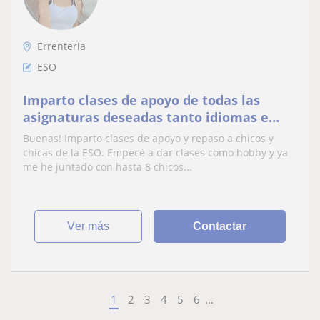
Errenteria
ESO
Imparto clases de apoyo de todas las
asignaturas deseadas tanto idiomas e
historia como ciencias
Buenas! Imparto clases de apoyo y repaso a chicos y
chicas de la ESO. Empecé a dar clases como hobby y ya
me he juntado con hasta 8 chicos...
ver más
Contactar
1
2
3
4
5
6
...