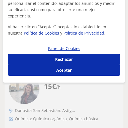
personalizar el contenido, adaptar los anuncios y medir
alumnos/as de primaria y secundaria con
su eficacia, así como para ofrecerte una mejor
experiencia desde el curso 2019/20.
Hola! Soy Iraia, graduada en pedagogía y magisterio de
experiencia.
Graduada en pedagogía y cursando
primaria (con mención en educación especial). Además,
magisteri
soy monitora de tiempo libre y...
Al hacer clic en “Aceptar”, aceptas lo establecido en
nuestra
Política de Cookies
y
Política de Privacidad
.
Panel de Cookies
ver más
Contactar
Rechazar
Aceptar
Irati
15
€
/h
Donostia-San Sebastián, Astig...
Química: Química orgánica, Química básica