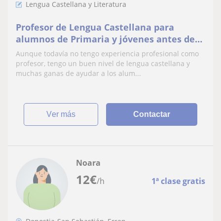
Lengua Castellana y Literatura
Profesor de Lengua Castellana para
alumnos de Primaria y jóvenes antes de
entrar en la ESO
Aunque todavía no tengo experiencia profesional como
profesor, tengo un buen nivel de lengua castellana y
muchas ganas de ayudar a los alum...
ver más
Contactar
Noara
12
€
/h
1ª clase gratis