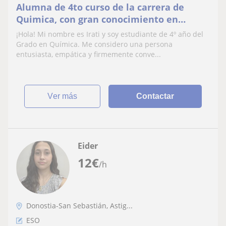
Alumna de 4to curso de la carrera de
Quimica, con gran conocimiento en
Quimica Organica. Apta para dar clases de
¡Hola! Mi nombre es Irati y soy estudiante de 4º año del
ESO y Bachiller.
Grado en Química. Me considero una persona
entusiasta, empática y firmemente conve...
ver más
Contactar
Eider
12
€
/h
Donostia-San Sebastián, Astig...
ESO