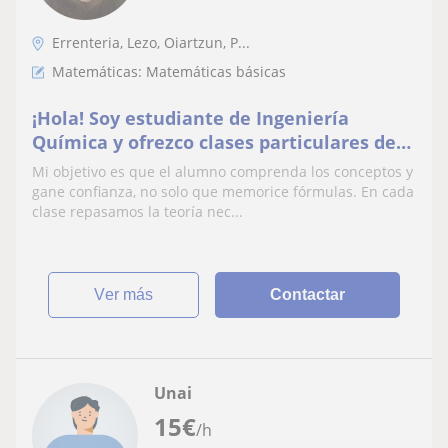
Errenteria, Lezo, Oiartzun, P...
Matemáticas: Matemáticas básicas
¡Hola! Soy estudiante de Ingeniería
Química y ofrezco clases particulares de
Matemáticas a alumnos de Primaria, ESO
Mi objetivo es que el alumno comprenda los conceptos y
y Bachillerato
gane confianza, no solo que memorice fórmulas. En cada
clase repasamos la teoría nec...
ver más
Contactar
Unai
15
€
/h