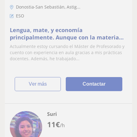
Donostia-San Sebastián, Astig...
ESO
Lengua, mate, y economía
principalmente. Aunque con la materia
me amoldo a lo que se necesite
Actualmente estoy cursando el Máster de Profesorado y
cuento con experiencia en aula gracias a mis prácticas
docentes. Además, he trabajado...
ver más
Contactar
Suri
11
€
/h