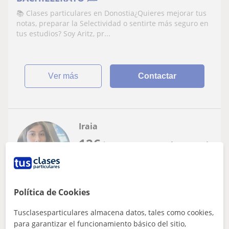
📚 Clases particulares en Donostia¿Quieres mejorar tus
notas, preparar la Selectividad o sentirte más seguro en
tus estudios? Soy Aritz, pr...
ver más
Contactar
Iraia
12
€
/h
1ª clase gratis
Donostia-San Sebastián, Pasaia
Política de Cookies
Repaso General: Dislexia
Tusclasesparticulares almacena datos, tales como cookies,
para garantizar el funcionamiento básico del sitio,
Profesora de apoyo general para