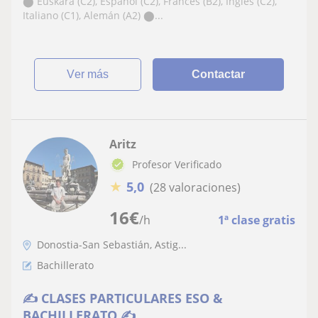
⬤ Euskara (C2), Español (C2), Francés (B2), Inglés (C2),
Italiano (C1), Alemán (A2) ⬤...
ver más
Contactar
Aritz
Profesor Verificado
★
5,0
(28 valoraciones)
16
€
/h
1ª clase gratis
Donostia-San Sebastián, Astig...
Bachillerato
✍️ CLASES PARTICULARES ESO &
BACHILLERATO ✍️