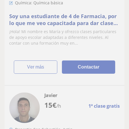
Química: Química básica
Soy una estudiante de 4 de Farmacia, por
lo que me veo capacitada para dar clase
de matemáticas,química y biología.
¡Hola! Mi nombre es María y ofrezco clases particulares
de apoyo escolar adaptadas a diferentes niveles. Al
contar con una formación muy en...
ver más
Contactar
Javier
15
€
/h
1ª clase gratis