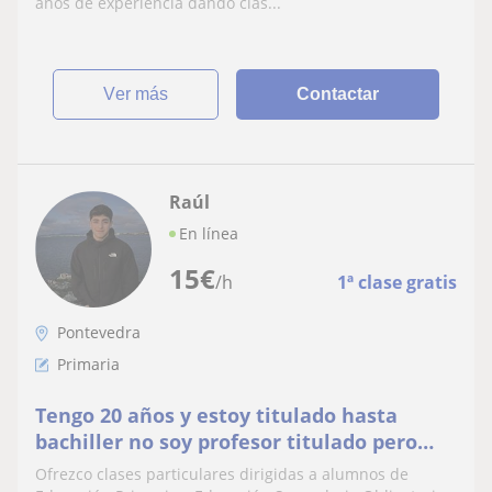
años de experiencia dando clas...
ver más
Contactar
Raúl
En línea
15
€
/h
1ª clase gratis
Pontevedra
Primaria
Tengo 20 años y estoy titulado hasta
bachiller no soy profesor titulado pero
puedo ayudarte con tu tareas sin ningún
Ofrezco clases particulares dirigidas a alumnos de