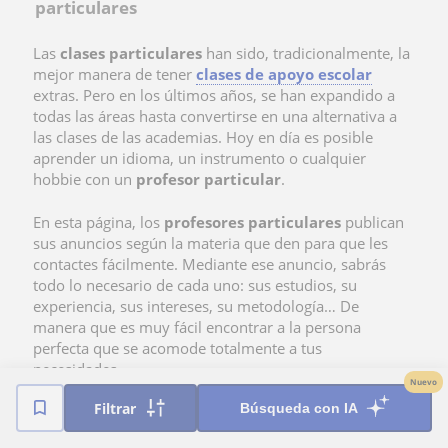
particulares
Las
clases particulares
han sido, tradicionalmente, la
mejor manera de tener
clases de apoyo escolar
extras. Pero en los últimos años, se han expandido a
todas las áreas hasta convertirse en una alternativa a
las clases de las academias. Hoy en día es posible
aprender un idioma, un instrumento o cualquier
hobbie con un
profesor particular
.
En esta página, los
profesores particulares
publican
sus anuncios según la materia que den para que les
contactes fácilmente. Mediante ese anuncio, sabrás
todo lo necesario de cada uno: sus estudios, su
experiencia, sus intereses, su metodología… De
manera que es muy fácil encontrar a la persona
perfecta que se acomode totalmente a tus
necesidades.
Nuevo
Filtrar
Búsqueda con IA
Con las clases particulares, podrás disfrutar de
clases
personalizadas
, en las que el profesor está