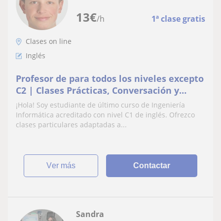
13
€
/h
1ª clase gratis
Clases on line
Inglés
Profesor de para todos los niveles excepto
C2 | Clases Prácticas, Conversación y
Apoyo Técnico/Académico
¡Hola! Soy estudiante de último curso de Ingeniería
Informática acreditado con nivel C1 de inglés. Ofrezco
clases particulares adaptadas a...
ver más
Contactar
Sandra