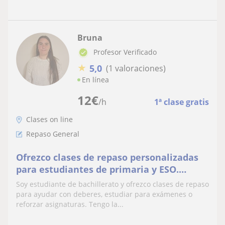
Bruna
Profesor Verificado
★
5,0
(1 valoraciones)
En línea
12
€
/h
1ª clase gratis
Clases on line
Repaso General
Ofrezco clases de repaso personalizadas
para estudiantes de primaria y ESO.
Puedo ayudarte con deberes, preparación
Soy estudiante de bachillerato y ofrezco clases de repaso
de exámenes
para ayudar con deberes, estudiar para exámenes o
reforzar asignaturas. Tengo la...