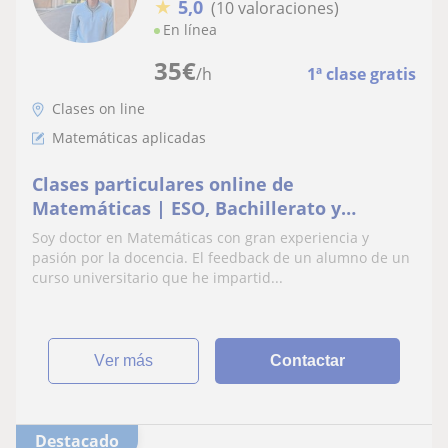
★
5,0
(10 valoraciones)
En línea
35
€
/h
1ª clase gratis
Clases on line
Matemáticas aplicadas
Clases particulares online de
Matemáticas | ESO, Bachillerato y
Universidad
Soy doctor en Matemáticas con gran experiencia y
pasión por la docencia. El feedback de un alumno de un
curso universitario que he impartid...
ver más
Contactar
Destacado