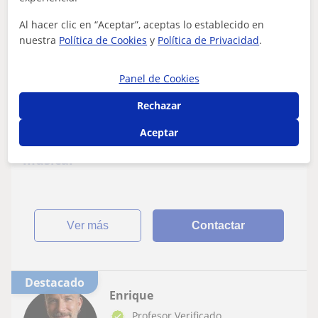
Jun
Al hacer clic en “Aceptar”, aceptas lo establecido en
En línea
nuestra
Política de Cookies
y
Política de Privacidad
.
15
€
/h
1ª clase gratis
Panel de Cookies
Barcelona
Rechazar
Piano
Aceptar
Clases de piano y lectura para iniciación
musical
ver más
Contactar
Destacado
Enrique
Profesor Verificado