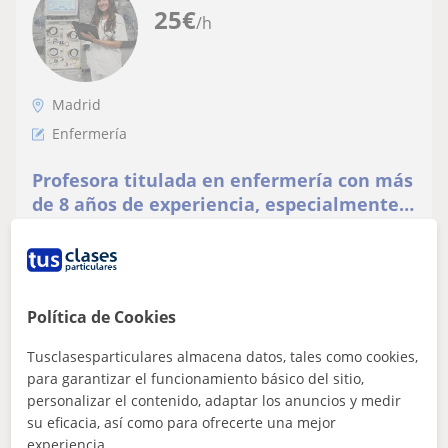
25
€
/h
Madrid
Enfermería
Profesora titulada en enfermería con más
de 8 años de experiencia, especialmente
en unidades de cuidados intensivos
Enfermera apasionada por la docencia y el ámbito
sanitario. Comprometida con una enseñanza de calidad,
basada en la evidencia científica co...
Política de Cookies
Tusclasesparticulares almacena datos, tales como cookies,
ver más
Contactar
para garantizar el funcionamiento básico del sitio,
personalizar el contenido, adaptar los anuncios y medir
su eficacia, así como para ofrecerte una mejor
experiencia.