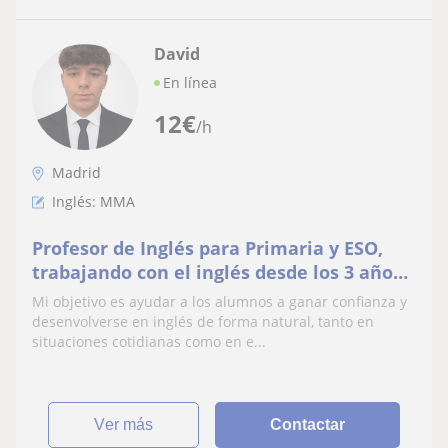
David
En línea
12
€
/h
Madrid
Inglés: MMA
Profesor de Inglés para Primaria y ESO,
trabajando con el inglés desde los 3 años
y con certificados de Cambridge.
Mi objetivo es ayudar a los alumnos a ganar confianza y
desenvolverse en inglés de forma natural, tanto en
situaciones cotidianas como en e...
ver más
Contactar