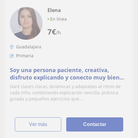
Elena
En línea
7
€
/h
Guadalajara
Primaria
Soy una persona paciente, creativa,
disfruto explicando y conecto muy bien
con niños. Daré clases adaptadas a su
Daré clases claras, dinámicas y adaptadas al ritmo de
ritmo.
cada niño, combinando explicación sencilla, práctica
guiada y pequeños ejercicios que...
ver más
Contactar