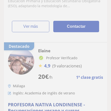
problema.
Educación Primaria y Educación Secundaria Obligatoria
(ESO), adaptando la metodología de...
ver más
Contactar
Destacado
Elaine
Profesor Verificado
★
4,9
(9 valoraciones)
20
€
/h
1ª clase gratis
Málaga
Inglés: Academia de inglés de verano
PROFESORA NATIVA LONDINENSE -
Recuperaciones verano y cursos