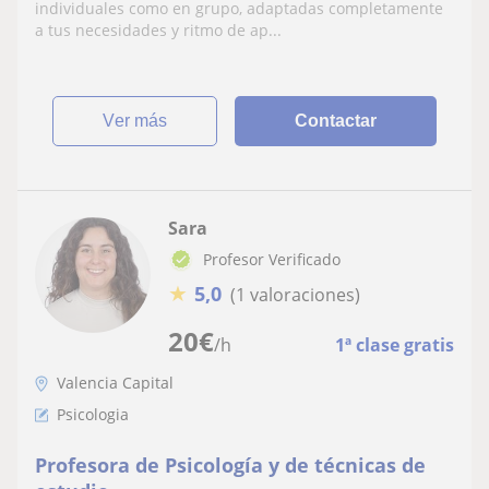
lenguaje
individuales como en grupo, adaptadas completamente
a tus necesidades y ritmo de ap...
ver más
Contactar
Sara
Profesor Verificado
★
5,0
(1 valoraciones)
20
€
/h
1ª clase gratis
Valencia Capital
Psicologia
Profesora de Psicología y de técnicas de