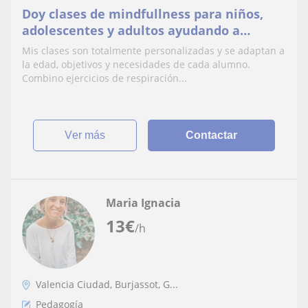
Doy clases de mindfullness para niños,
adolescentes y adultos ayudando a
desarrollar la atención plena y bienestar
Mis clases son totalmente personalizadas y se adaptan a
la edad, objetivos y necesidades de cada alumno.
Combino ejercicios de respiración...
ver más
Contactar
Maria Ignacia
13
€
/h
Valencia Ciudad, Burjassot, G...
Pedagogía