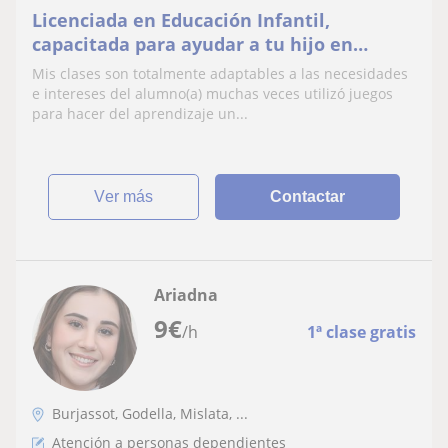
Licenciada en Educación Infantil,
capacitada para ayudar a tu hijo en
refuerzo escolar. Soy dinámica, paciente y
Mis clases son totalmente adaptables a las necesidades
adaptable.
e intereses del alumno(a) muchas veces utilizó juegos
para hacer del aprendizaje un...
ver más
Contactar
Ariadna
9
€
/h
1ª clase gratis
Burjassot, Godella, Mislata, ...
Atención a personas dependientes