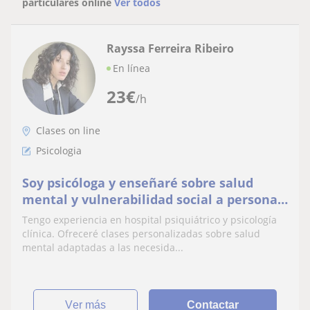
particulares online
Ver todos
Rayssa Ferreira Ribeiro
En línea
23
€
/h
Clases on line
Psicologia
Soy psicóloga y enseñaré sobre salud
mental y vulnerabilidad social a personas
que hablan principalmente portugués e
Tengo experiencia en hospital psiquiátrico y psicología
inglés.
clínica. Ofreceré clases personalizadas sobre salud
mental adaptadas a las necesida...
ver más
Contactar