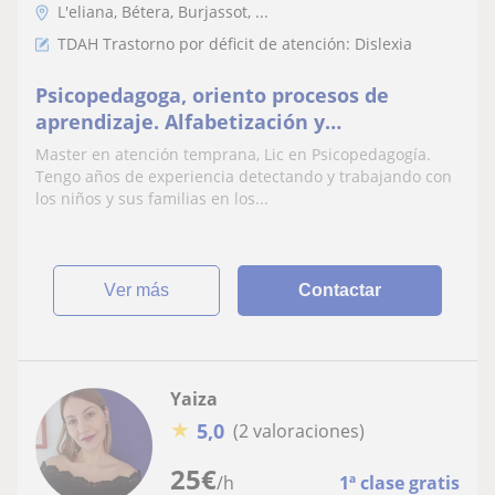
L'eliana, Bétera, Burjassot, ...
TDAH Trastorno por déficit de atención: Dislexia
Psicopedagoga, oriento procesos de
aprendizaje. Alfabetización y
comprensión Lectora
Master en atención temprana, Lic en Psicopedagogía.
Tengo años de experiencia detectando y trabajando con
los niños y sus familias en los...
ver más
Contactar
Yaiza
★
5,0
(2 valoraciones)
25
€
/h
1ª clase gratis