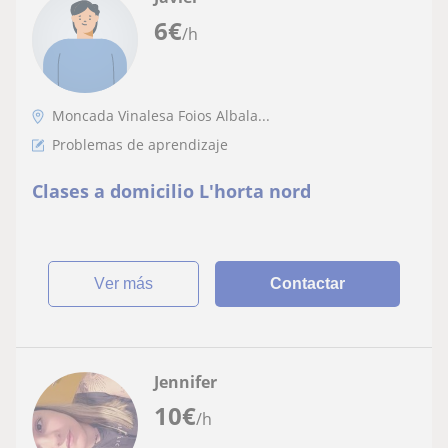
6
€
/h
Moncada Vinalesa Foios Albala...
Problemas de aprendizaje
Clases a domicilio L'horta nord
ver más
Contactar
Jennifer
10
€
/h