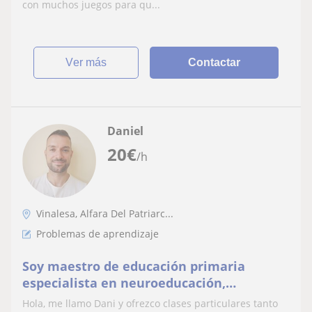
con muchos juegos para qu...
ver más
Contactar
Daniel
20
€
/h
Vinalesa, Alfara Del Patriarc...
Problemas de aprendizaje
Soy maestro de educación primaria
especialista en neuroeducación,
pedagogía terapéutica y audición y
Hola, me llamo Dani y ofrezco clases particulares tanto