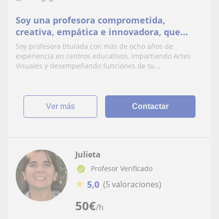
Soy una profesora comprometida,
creativa, empática e innovadora, que
promueve un aprendizaje significativo en
Soy profesora titulada con más de ocho años de
un entorno inclusivo
experiencia en centros educativos, impartiendo Artes
Visuales y desempeñando funciones de tu...
ver más
Contactar
Julieta
Profesor Verificado
★
5,0
(5 valoraciones)
50
€
/h