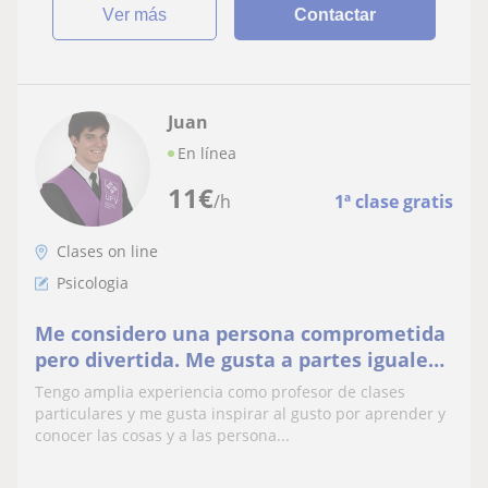
ver más
Contactar
Juan
En línea
11
€
/h
1ª clase gratis
Clases on line
Psicologia
Me considero una persona comprometida
pero divertida. Me gusta a partes iguales
enseñar y aprender.
Tengo amplia experiencia como profesor de clases
particulares y me gusta inspirar al gusto por aprender y
conocer las cosas y a las persona...