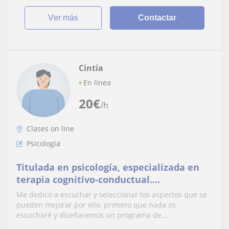
ver más
Contactar
Cintia
En línea
20
€
/h
Clases on line
Psicologia
Titulada en psicología, especializada en
terapia cognitivo-conductual.
Actualmente especializándose en psicolog
Me dedico a escuchar y seleccionar los aspectos que se
general sanitaria.
pueden mejorar por ello, primero que nada os
escucharé y diseñaremos un programa de...