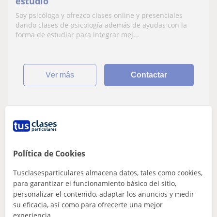
estudio
Soy psicóloga y ofrezco clases online y presenciales
dando clases de psicología además de ayudas con la
forma de estudiar para integrar mej...
ver más
Contactar
Eliana
★
5,0
(2 valoraciones)
Política de Cookies
10
€
/h
Tusclasesparticulares almacena datos, tales como cookies,
Valencia Ciudad
para garantizar el funcionamiento básico del sitio,
personalizar el contenido, adaptar los anuncios y medir
Atención a personas dependientes
su eficacia, así como para ofrecerte una mejor
experiencia.
Licenciada en educación inicial con más