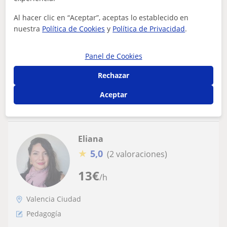
de 15 años de experiencia en clases para
Al hacer clic en “Aceptar”, aceptas lo establecido en
niños y adultos
Los últimos años he trabajado dando clases particulares
nuestra
Política de Cookies
y
Política de Privacidad
.
para varias edades, me adapto a los intereses y
necesidades de los estudiantes. Me...
Panel de Cookies
Rechazar
ver más
Contactar
Aceptar
Eliana
★
5,0
(2 valoraciones)
13
€
/h
Valencia Ciudad
Pedagogía