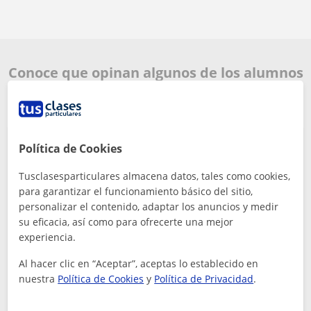
Conoce que opinan algunos de los alumnos
de Apoyo especial en Zaragoza
Política de Cookies
Mi hijo de 13 años cursa 1° ESO. Lleva con Mar desde
Tusclasesparticulares almacena datos, tales como cookies,
principio de año. Mar es una profesora que se
adapta no solo a las necesidades del chico sino
para garantizar el funcionamiento básico del sitio,
también a su forma de trabaj...
personalizar el contenido, adaptar los anuncios y medir
Marga
su eficacia, así como para ofrecerte una mejor
5
Hace 2 meses
experiencia.
Al hacer clic en “Aceptar”, aceptas lo establecido en
nuestra
Política de Cookies
y
Política de Privacidad
.
Mar
Profe de Apoyo especial