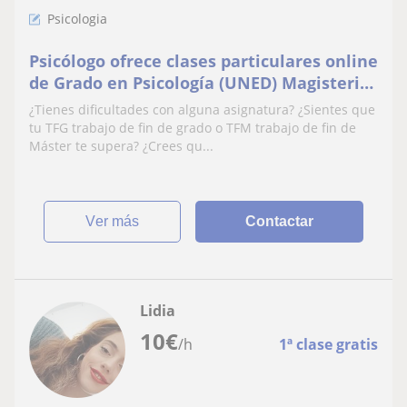
Psicologia
Psicólogo ofrece clases particulares online
de Grado en Psicología (UNED) Magisterio,
Psicopedagogía, TFG y TFM
¿Tienes dificultades con alguna asignatura? ¿Sientes que
tu TFG trabajo de fin de grado o TFM trabajo de fin de
Máster te supera? ¿Crees qu...
ver más
Contactar
Lidia
10
€
/h
1ª clase gratis