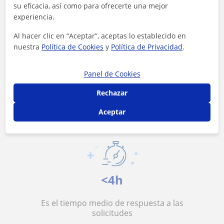
su eficacia, así como para ofrecerte una mejor
experiencia.
Al hacer clic en “Aceptar”, aceptas lo establecido en
nuestra
Política de Cookies
y
Política de Privacidad
.
14 €/h
Panel de Cookies
Rechazar
Es el precio medio de las clases de Arte
Aceptar
<4h
Es el tiempo medio de respuesta a las
solicitudes