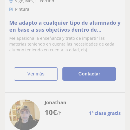
Vigo, Mos, O Porriño
Pintura
Me adapto a cualquier tipo de alumnado y
en base a sus objetivos dentro de
cualquier rama dentro del arte
Me apasiona la enseñanza y trato de impartir las
plástico/audiovisual
materias teniendo en cuenta las necesidades de cada
alumno teniendo en cuenta la edad, obj...
ver más
Contactar
Jonathan
10
€
/h
1ª clase gratis