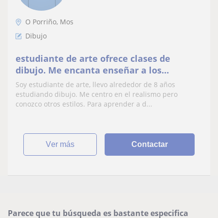
O Porriño, Mos
Dibujo
estudiante de arte ofrece clases de
dibujo. Me encanta enseñar a los
interesados en aprender desde cero o con
Soy estudiante de arte, llevo alrededor de 8 años
alguna experiencia
estudiando dibujo. Me centro en el realismo pero
conozco otros estilos. Para aprender a d...
ver más
Contactar
Parece que tu búsqueda es bastante especifica