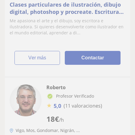
Clases particulares de ilustración, dibujo
digital, photoshop y procreate. Escritura
creativa Animación frame by frame 2D
Me apasiona el arte y el dibujo, soy escritora e
Historia del arte.
ilustradora. Si quieres desenvolverte como ilustrador en
el mundo editorial, aprender a di...
ver más
Contactar
Roberto
Profesor Verificado
★
5,0
(11 valoraciones)
18
€
/h
Vigo, Mos, Gondomar, Nigrán, ...