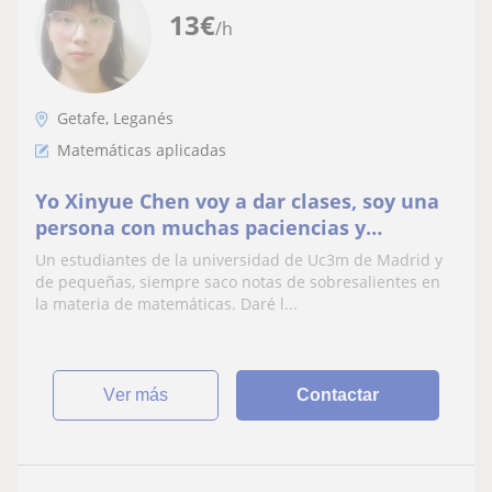
13
€
/h
Getafe, Leganés
Matemáticas aplicadas
Yo Xinyue Chen voy a dar clases, soy una
persona con muchas paciencias y
simpáticas
Un estudiantes de la universidad de Uc3m de Madrid y
de pequeñas, siempre saco notas de sobresalientes en
la materia de matemáticas. Daré l...
ver más
Contactar