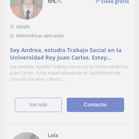
6
€
/h
1ª clase gratis
Getafe
Matemáticas aplicadas
Soy Andrea, estudio Trabajo Social en la
Universidad Rey Juan Carlos. Estoy
especializada en el bachillerato de
Soy Andrea, estudio Trabajo Social en la Universidad Rey
ciencias sociales y llevo impartiendo
Juan Carlos. Estoy especializada en el bachillerato de
clases 2 años de todas las asignaturas
ciencias sociales y llevo i...
especialmente matemáticas.
Normalmente suelo cobrar por clase 10
ver más
Contactar
Lola