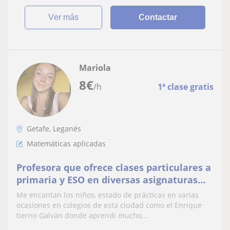
ver más
Contactar
Mariola
8
€
/h
1ª clase gratis
Getafe, Leganés
Matemáticas aplicadas
Profesora que ofrece clases particulares a
primaria y ESO en diversas asignaturas
con un horario flexible
Me encantan los niños, estado de prácticas en varias
ocasiones en colegios de esta ciudad como el Enrique
tierno Galván donde aprendí mucho...