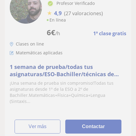
Profesor Verificado
★
4,9
(27 valoraciones)
En línea
6
€
/h
1ª clase gratis
Clases on line
Matemáticas aplicadas
1 semana de prueba/todas tus
asignaturas/ESO-Bachiller/técnicas de
estudio/preparacion/Seguimiento escolar
¡Una semana de prueba sin compromiso!Todas tus
asignaturas desde 1º de la ESO a 2º de
Bachiller.Matemáticas+Física+Química+Lengua
(Sintaxis...
ver más
Contactar