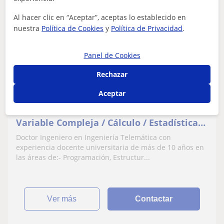
Eugenio
Al hacer clic en “Aceptar”, aceptas lo establecido en
30
€
nuestra
Política de Cookies
y
Política de Privacidad
.
/h
1ª clase gratis
Panel de Cookies
Madrid Ciudad, Coslada, Getaf...
Rechazar
Matemáticas aplicadas
Aceptar
Clases de Ecuaciones Diferenciales /
Variable Compleja / Cálculo / Estadística
NIVEL UNIVERSIDAD
Doctor Ingeniero en Ingeniería Telemática con
experiencia docente universitaria de más de 10 años en
las áreas de:- Programación, Estructur...
ver más
Contactar