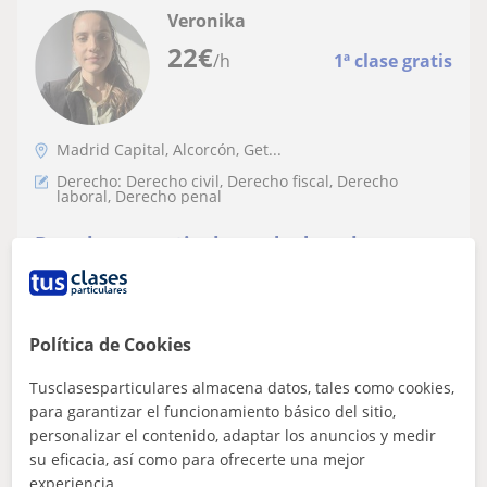
Veronika
22
€
/h
1ª clase gratis
Madrid Capital, Alcorcón, Get...
Derecho: Derecho civil, Derecho fiscal, Derecho
laboral, Derecho penal
Doy clases particulares de derecho
Graduada en el Máster de Acceso a la Abogacía por la
Universidad Autónoma de MadridGraduada en Derecho
por la Universidad Autónoma de Madri...
Política de Cookies
Tusclasesparticulares almacena datos, tales como cookies,
ver más
Contactar
para garantizar el funcionamiento básico del sitio,
personalizar el contenido, adaptar los anuncios y medir
su eficacia, así como para ofrecerte una mejor
experiencia.