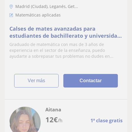
Madrid (Ciudad), Leganés, Get...
Matemáticas aplicadas
Calses de mates avanzadas para
estudiantes de bachillerato y universidad,
para mas interesados contactar
Graduado de matemática con mas de 3 años de
experiencia en el sector de la enseñanza, puedo
ayudarte a sobrepasar tus problemas no dudes en...
ver más
Contactar
Aitana
12
€
/h
1ª clase gratis