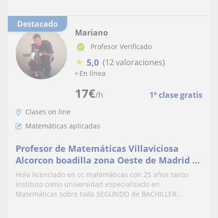
Destacado
Mariano
Profesor Verificado
★
5,0
(12 valoraciones)
En línea
17
€
/h
1ª clase gratis
Clases on line
Matemáticas aplicadas
Profesor de Matemáticas Villaviciosa
Alcorcon boadilla zona Oeste de Madrid 25
años de experiencia con 100 % aprobados
Hola licenciado en cc matemáticas con 25 años tanto
PAU
instituto como universidad especializado en
Matemáticas sobre todo SEGUNDO de BACHILLER...