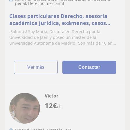
penal, Derecho mercantil
Clases particulares Derecho, asesoría
académica jurídica, exámenes, casos
prácticos y opositores
¡Saludos! Soy María, Doctora en Derecho por la
Universidad de Jaén y poseo un máster de la
Universidad Autónoma de Madrid. Con más de 10 añ...
ver más
Contactar
Víctor
12
€
/h