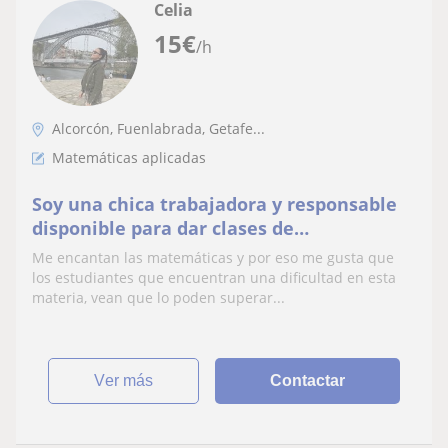
Celia
15
€
/h
Alcorcón, Fuenlabrada, Getafe...
Matemáticas aplicadas
Soy una chica trabajadora y responsable
disponible para dar clases de
matemáticas aplicadas a las ciencias
Me encantan las matemáticas y por eso me gusta que
sociales para estudiantes de segundo de
los estudiantes que encuentran una dificultad en esta
bachillerato que necesiten un apoyo
materia, vean que lo poden superar...
extra.
ver más
Contactar