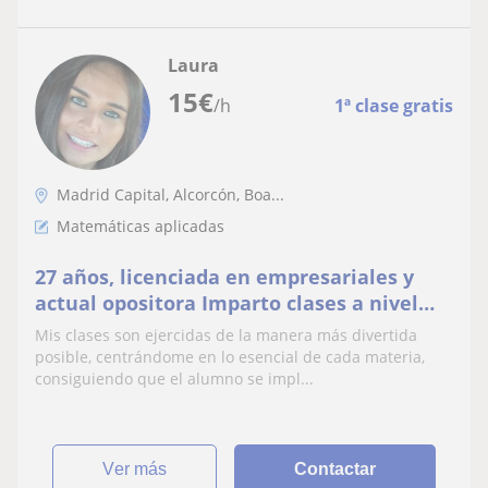
Laura
15
€
/h
1ª clase gratis
Madrid Capital, Alcorcón, Boa...
Matemáticas aplicadas
27 años, licenciada en empresariales y
actual opositora Imparto clases a nivel
universitario, primaria eso y bach con
Mis clases son ejercidas de la manera más divertida
más de siete años de experiencia
posible, centrándome en lo esencial de cada materia,
consiguiendo que el alumno se impl...
ver más
Contactar