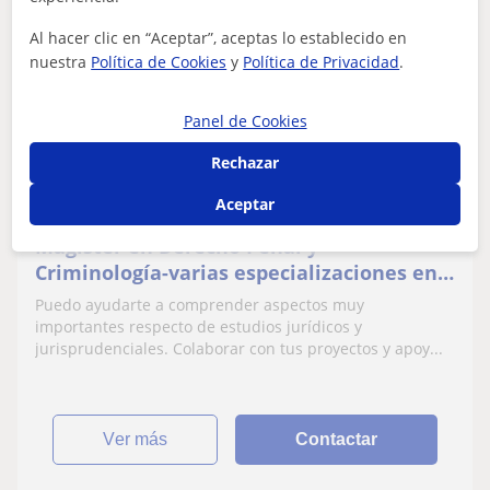
Héctor
Al hacer clic en “Aceptar”, aceptas lo establecido en
18
€
/h
nuestra
Política de Cookies
y
Política de Privacidad
.
Panel de Cookies
Leganés, Alcorcón, Fuenlabrada
Rechazar
Derecho: Derecho civil, Derecho penal, Derecho
laboral
Aceptar
Magister en Derecho Penal y
Criminología-varias especializaciones en
D. Civil y procedimientos especiales
Puedo ayudarte a comprender aspectos muy
Docencia univeritaría
importantes respecto de estudios jurídicos y
jurisprudenciales. Colaborar con tus proyectos y apoy...
ver más
Contactar