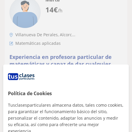
14
€
/h
Villanueva De Perales, Alcorc...
Matemáticas aplicadas
Experiencia en profesora particular de
matemáticas y capaz de dar cualquier
asignatura
Clases particulares totalmente personalizadas para tu
hijo/a con una persona muy responsable, organizada
con el trabajo, amable y con mucha...
Política de Cookies
Tusclasesparticulares almacena datos, tales como cookies,
ver más
Contactar
para garantizar el funcionamiento básico del sitio,
personalizar el contenido, adaptar los anuncios y medir
su eficacia, así como para ofrecerte una mejor
experiencia.