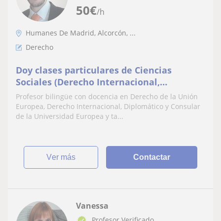
50
€
/h
Humanes De Madrid, Alcorcón, ...
Derecho
Doy clases particulares de Ciencias
Sociales (Derecho Internacional,
comunitario, Relaciones Internacionales,
Profesor bilingüe con docencia en Derecho de la Unión
Historia...))
Europea, Derecho Internacional, Diplomático y Consular
de la Universidad Europea y ta...
ver más
Contactar
Vanessa
Profesor Verificado