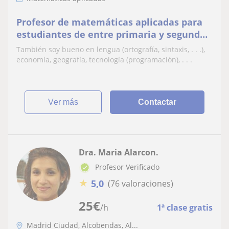
Profesor de matemáticas aplicadas para
estudiantes de entre primaria y segundo
de bach
También soy bueno en lengua (ortografía, sintaxis, . . .),
economía, geografía, tecnología (programación), . . .
ver más
Contactar
Dra. Maria Alarcon.
Profesor Verificado
★
5,0
(76 valoraciones)
25
€
/h
1ª clase gratis
Madrid Ciudad, Alcobendas, Al...