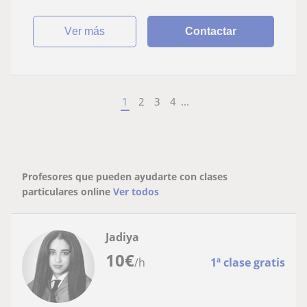
ver más
Contactar
1
2
3
4
...
Profesores que pueden ayudarte con clases
particulares online
Ver todos
Jadiya
10
€
/h
1ª clase gratis