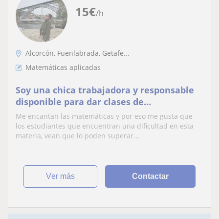
15
€
/h
Alcorcón, Fuenlabrada, Getafe...
Matemáticas aplicadas
Soy una chica trabajadora y responsable
disponible para dar clases de
matemáticas aplicadas a las ciencias
Me encantan las matemáticas y por eso me gusta que
sociales para estudiantes de segundo de
los estudiantes que encuentran una dificultad en esta
bachillerato que necesiten un apoyo
materia, vean que lo poden superar...
extra.
ver más
Contactar