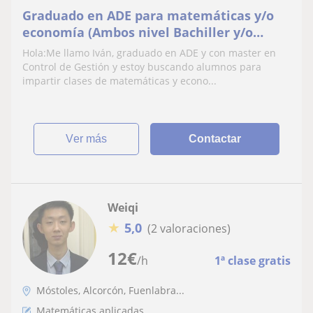
Graduado en ADE para matemáticas y/o
economía (Ambos nivel Bachiller y/o
Universidad)
Hola:Me llamo Iván, graduado en ADE y con master en
Control de Gestión y estoy buscando alumnos para
impartir clases de matemáticas y econo...
ver más
Contactar
Weiqi
★
5,0
(2 valoraciones)
12
€
/h
1ª clase gratis
Móstoles, Alcorcón, Fuenlabra...
Matemáticas aplicadas