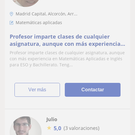
Madrid Capital, Alcorcón, Arr...
Matemáticas aplicadas
Profesor imparte clases de cualquier
asignatura, aunque con más experiencia
en Matemáticas Aplicadas e Inglés para
Profesor imparte clases de cualquier asignatura, aunque
ESO y Bachillerato
con más experiencia en Matemáticas Aplicadas e Inglés
para ESO y Bachillerato. Teng...
ver más
Contactar
Julio
★
5,0
(3 valoraciones)