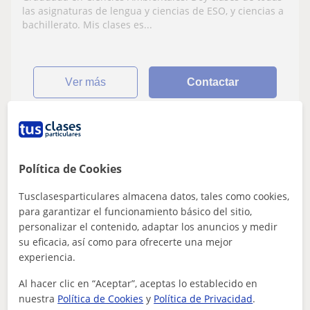
las asignaturas de lengua y ciencias de ESO, y ciencias a
bachillerato. Mis clases es...
ver más
Contactar
Carla
Política de Cookies
18
€
/h
1ª clase gratis
Tusclasesparticulares almacena datos, tales como cookies,
para garantizar el funcionamiento básico del sitio,
personalizar el contenido, adaptar los anuncios y medir
Sant Sadurní D'anoia, Sant Ll...
su eficacia, así como para ofrecerte una mejor
Matemáticas: Matemáticas básicas
experiencia.
Doy clases de matemáticas básicas online
Al hacer clic en “Aceptar”, aceptas lo establecido en
nuestra
Política de Cookies
y
Política de Privacidad
.
a alumnos de la ESO y primero de