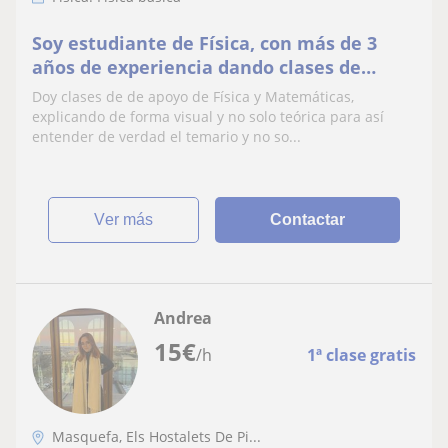
Soy estudiante de Física, con más de 3
años de experiencia dando clases de
Matemáticas y Física, nivel Eso a
Doy clases de de apoyo de Física y Matemáticas,
Bachillerato.
explicando de forma visual y no solo teórica para así
entender de verdad el temario y no so...
ver más
Contactar
Andrea
15
€
/h
1ª clase gratis
Masquefa, Els Hostalets De Pi...