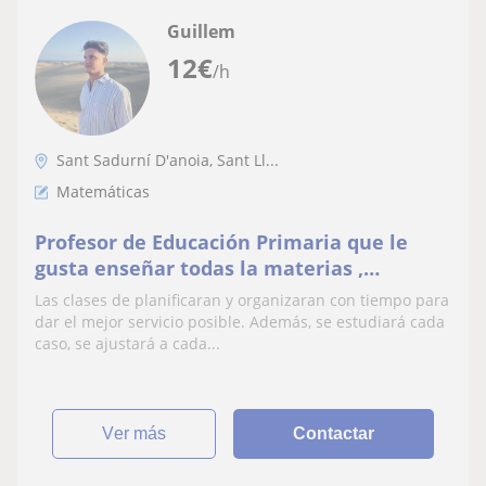
Guillem
12
€
/h
Sant Sadurní D'anoia, Sant Ll...
Matemáticas
Profesor de Educación Primaria que le
gusta enseñar todas la materias ,
responsable, profesional y trabajador.
Las clases de planificaran y organizaran con tiempo para
dar el mejor servicio posible. Además, se estudiará cada
caso, se ajustará a cada...
ver más
Contactar