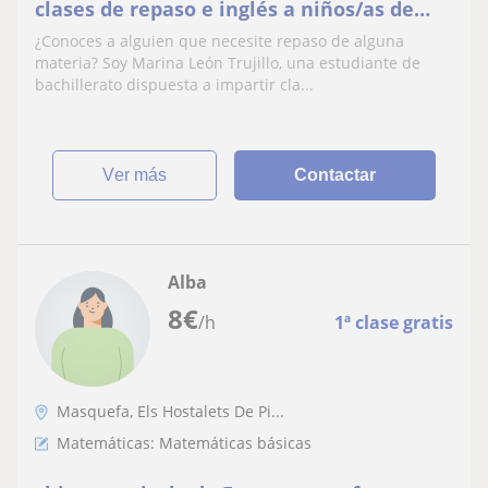
clases de repaso e inglés a niños/as de
educación primaria. En Masquefa y
¿Conoces a alguien que necesite repaso de alguna
alrededores
materia? Soy Marina León Trujillo, una estudiante de
bachillerato dispuesta a impartir cla...
ver más
Contactar
Alba
8
€
/h
1ª clase gratis
Masquefa, Els Hostalets De Pi...
Matemáticas: Matemáticas básicas