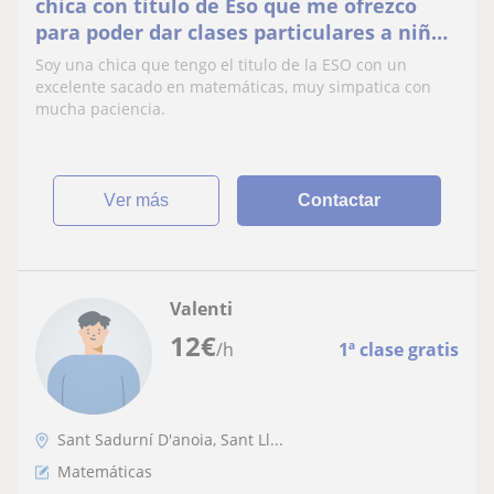
chica con titulo de Eso que me ofrezco
para poder dar clases particulares a niños
de todas las edades hasta 4 de la ESO
Soy una chica que tengo el titulo de la ESO con un
excelente sacado en matemáticas, muy simpatica con
mucha paciencia.
ver más
Contactar
Valenti
12
€
/h
1ª clase gratis
Sant Sadurní D'anoia, Sant Ll...
Matemáticas