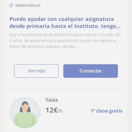
Matemáticas
Puedo ayudar con cualquier asignatura
desde primaria hasta el Instituto, tengo
años de experiencia.
Soy una estudiante de Medicina que cuenta con más de
5 años de experiencia impartiendo clases de repaso a
niños de distintas edades, desde...
ver más
Contactar
Yaiza
12
€
/h
1ª clase gratis