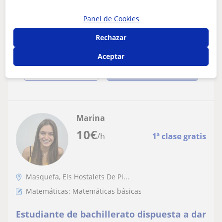
bachillerato
Me gustaría poder ayudar al máximo a alumnos que lo
necesiten. Experiencia: Doy clases durante la semana a 4
Panel de Cookies
personas las cuales estan curs...
Rechazar
Aceptar
ver más
Contactar
Marina
10
€
/h
1ª clase gratis
Masquefa, Els Hostalets De Pi...
Matemáticas: Matemáticas básicas
Estudiante de bachillerato dispuesta a dar