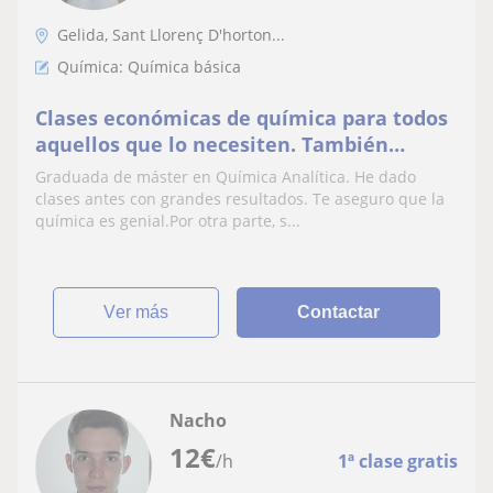
Gelida, Sant Llorenç D'horton...
Química: Química básica
Clases económicas de química para todos
aquellos que lo necesiten. También
imparto clases de estudios primarios y
Graduada de máster en Química Analítica. He dado
secundarios
clases antes con grandes resultados. Te aseguro que la
química es genial.Por otra parte, s...
ver más
Contactar
Nacho
12
€
/h
1ª clase gratis