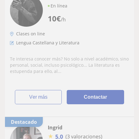
En línea
10
€
/h
Clases on line
Lengua Castellana y Literatura
Te interesa conocer más? No solo a nivel académico, sino
personal, social, incluso psicológico... La literatura es
estupenda para ello, al...
ver más
Contactar
Destacado
Ingrid
★
5,0
(3 valoraciones)