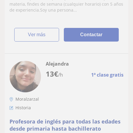
experiencia
materia, findes de semana (cualquier horario) con 5 años
de experiencia.Soy una persona...
ver más
Contactar
Alejandra
13
€
/h
1ª clase gratis
Moralzarzal
Historia
Profesora de inglés para todas las edades
desde primaria hasta bachillerato