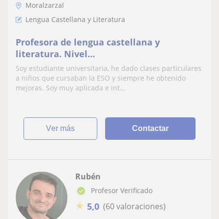
Moralzarzal
Lengua Castellana y Literatura
Profesora de lengua castellana y
literatura. Nivel
primaria/ESO/bachillerato.
Soy estudiante universitaria, he dado clases particulares
a niños que cursaban la ESO y siempre he obtenido
mejoras. Soy muy aplicada e int...
ver más
Contactar
Rubén
Profesor Verificado
★
5,0
(60 valoraciones)