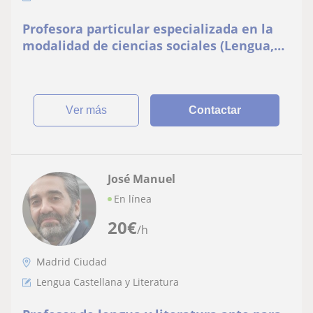
Profesora particular especializada en la
modalidad de ciencias sociales (Lengua,
Inglés, Historia, etc.). Puedo impartir una
sola asignatura o servir de apoyo.
Contáctame!
ver más
Contactar
José Manuel
En línea
20
€
/h
Madrid Ciudad
Lengua Castellana y Literatura