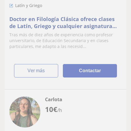
Latín y Griego
Doctor en Filología Clásica ofrece clases
de Latín, Griego y cualquier asignatura
humanística para ESO, Bachillerato y
Tras más de diez años de experiencia como profesor
Universidad
universitario, de Educación Secundaria y en clases
particulares, me adapto a las necesid...
ver más
Contactar
Carlota
10
€
/h