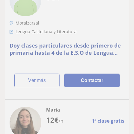
Moralzarzal
Lengua Castellana y Literatura
Doy clases particulares desde primero de
primaria hasta 4 de la E.S.O de Lengua
castellana y literatura, sociales e
historia,economía y filosofía
ver más
Contactar
María
12
€
/h
1ª clase gratis