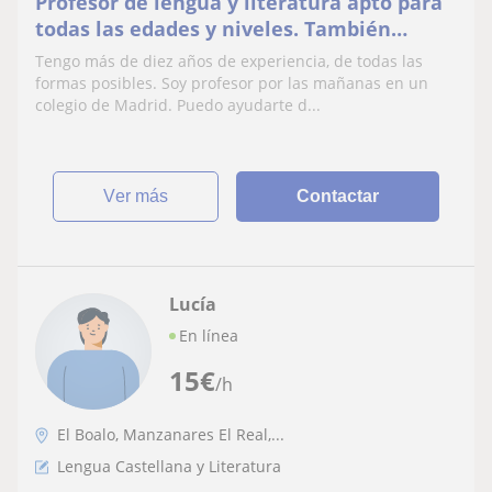
Profesor de lengua y literatura apto para
todas las edades y niveles. También
español para extranjeros.
Tengo más de diez años de experiencia, de todas las
formas posibles. Soy profesor por las mañanas en un
colegio de Madrid. Puedo ayudarte d...
ver más
Contactar
Lucía
En línea
15
€
/h
El Boalo, Manzanares El Real,...
Lengua Castellana y Literatura