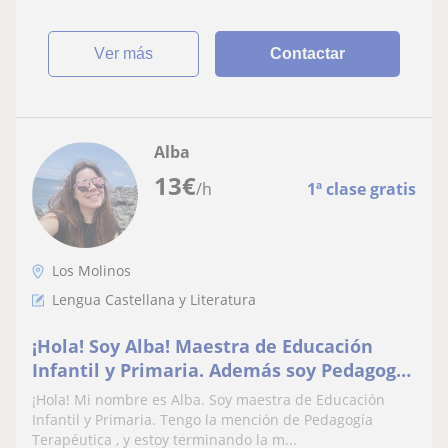
ver más
Contactar
Alba
13
€
/h
1ª clase gratis
Los Molinos
Lengua Castellana y Literatura
¡Hola! Soy Alba! Maestra de Educación
Infantil y Primaria. Además soy Pedagoga
Terapéutica. Puedo dar clase de cualquier
¡Hola! Mi nombre es Alba. Soy maestra de Educación
asignatura , desde Primaria hasta la ESO
Infantil y Primaria. Tengo la mención de Pedagogía
Terapéutica , y estoy terminando la m...