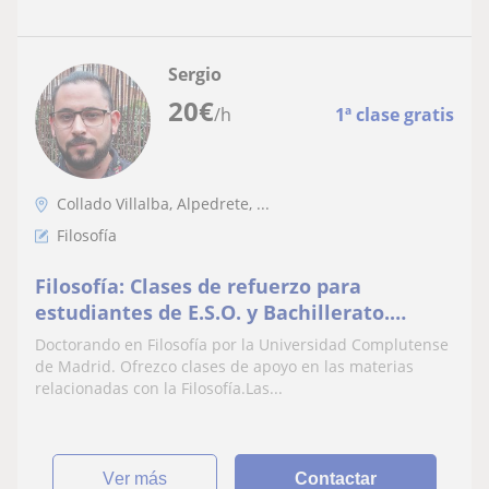
Sergio
20
€
/h
1ª clase gratis
Collado Villalba, Alpedrete, ...
Filosofía
Filosofía: Clases de refuerzo para
estudiantes de E.S.O. y Bachillerato.
Preparación EvAU
Doctorando en Filosofía por la Universidad Complutense
de Madrid. Ofrezco clases de apoyo en las materias
relacionadas con la Filosofía.Las...
ver más
Contactar