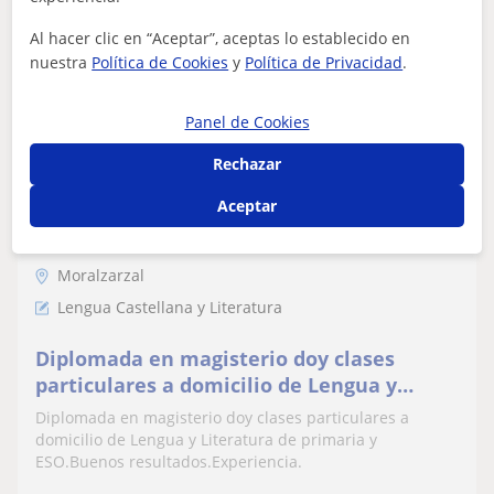
ver más
Contactar
Al hacer clic en “Aceptar”, aceptas lo establecido en
nuestra
Política de Cookies
y
Política de Privacidad
.
Panel de Cookies
Maricarmen
Rechazar
6
€
/h
1ª clase gratis
Aceptar
Moralzarzal
Lengua Castellana y Literatura
Diplomada en magisterio doy clases
particulares a domicilio de Lengua y
Literatura de primaria y ESO.Buenos
Diplomada en magisterio doy clases particulares a
resultados.Experiencia
domicilio de Lengua y Literatura de primaria y
ESO.Buenos resultados.Experiencia.