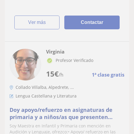
ver más
Contactar
Virginia
Profesor Verificado
15
€
/h
1ª clase gratis
Collado Villalba, Alpedrete, ...
Lengua Castellana y Literatura
Doy apoyo/refuerzo en asignaturas de
primaria y a niños/as que presenten
alguna dificultad en el aprendizaje
Soy Maestra en Infantil y Primaria con mención en
Audición y Lenguaje, ofrezco:• Apoyo/ refuerzo en las