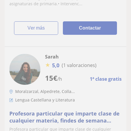
asignaturas de primaria.• Intervenc...
ver más
Contactar
Sarah
★
5,0
(1 valoraciones)
15
€
/h
1ª clase gratis
Moralzarzal, Alpedrete, Colla...
Lengua Castellana y Literatura
Profesora particular que imparte clase de
cualquier materia, findes de semana
(cualquier horario) con 3 años de
Profesora particular que imparte clase de cualquier