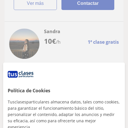
ver más
Contactar
Sandra
10
€
/h
1ª clase gratis
Collado Villalba, Alpedrete, ...
Lengua Castellana y Literatura
Imparto clases particulares desde infantil
Política de Cookies
hasta la ESO
Tusclasesparticulares almacena datos, tales como cookies,
Estoy haciendo una carrera de educación infantil. Tengo
el título de la ESO y de bachillerato y ahora me gustaría
para garantizar el funcionamiento básico del sitio,
ayudar a los demás a cons...
personalizar el contenido, adaptar los anuncios y medir
su eficacia, así como para ofrecerte una mejor
experiencia.