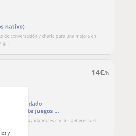
s nativo)
ses de conversación y charla para una mejora en
ig...
14
€
/h
Ofrezco cuidado
mán mediante juegos y
ntas edades y ayudándoles con los deberes o el
n con...
ios y