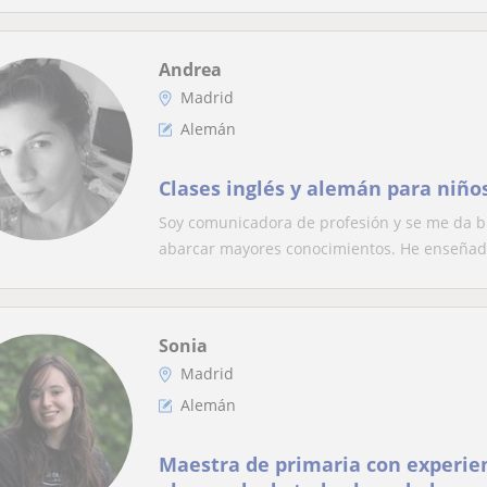
Andrea
Madrid
Alemán
Clases inglés y alemán para niño
Soy comunicadora de profesión y se me da b
abarcar mayores conocimientos. He enseñado
Sonia
Madrid
Alemán
Maestra de primaria con experien