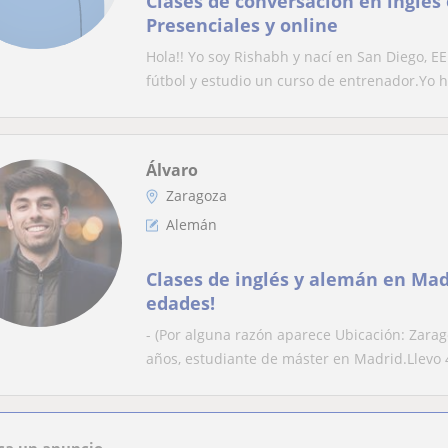
Clases de conversación en inglés
Presenciales y online
Hola!! Yo soy Rishabh y nací en San Diego, E
fútbol y estudio un curso de entrenador.Yo ha
Álvaro
Zaragoza
Alemán
Clases de inglés y alemán en Mad
edades!
- (Por alguna razón aparece Ubicación: Zarag
años, estudiante de máster en Madrid.Llevo 4