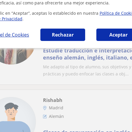
eficacia, así como para ofrecerte una mejor experiencia.
lic en “Aceptar”, aceptas lo establecido en nuestra
Política de Cook
Ángela
e Privacidad
.
Madrid
el de Cookies
Rechazar
Aceptar
Alemán
Estudié traducción e interpretac
enseño alemán, inglés, italiano, 
Llevo 10 años dando clases.
Me adapto al tipo de alumno, sus objetivos y
prácticas y puedo enfocar las clases a obj...
Rishabh
Madrid
Alemán