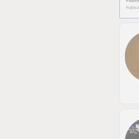
Publi
Public