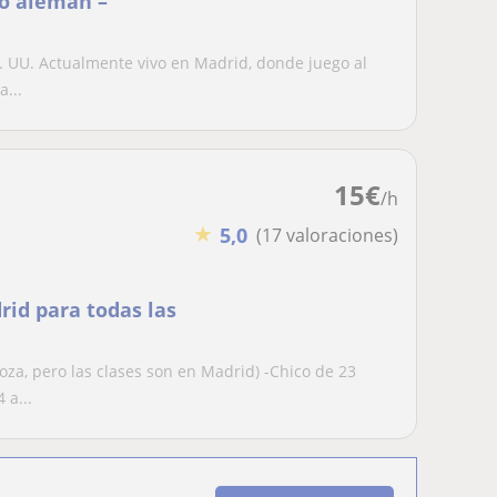
 o alemán –
E. UU. Actualmente vivo en Madrid, donde juego al
...
15
€
/h
★
5,0
(17 valoraciones)
rid para todas las
oza, pero las clases son en Madrid) -Chico de 23
 a...