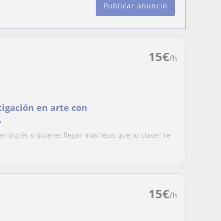
Publicar anuncio
15
€
/h
tigación en arte con
.
n inglés o quieres llegar más lejos que tu clase? Te
15
€
/h