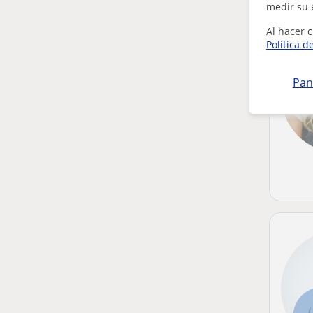
medir su 
Al hacer c
Política d
Pan