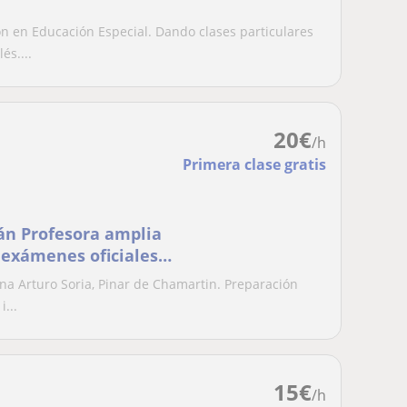
 en Educación Especial. Dando clases particulares
és....
20
€
/h
Primera clase gratis
mán Profesora amplia
 exámenes oficiales
na Arturo Soria, Pinar de Chamartin. Preparación
...
15
€
/h