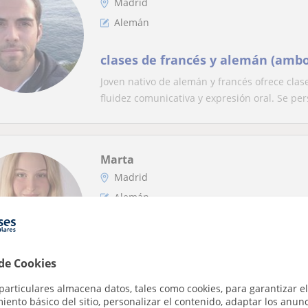
Madrid
Alemán
clases de francés y alemán (ambo
Joven nativo de alemán y francés ofrece cla
fluidez comunicativa y expresión oral. Se pers
Marta
Madrid
Alemán
Persona responsable y cariñosa. 
infantil y clases en inglés y ale
 de Cookies
conversación.
Tengo experiencia cuidando a niños de disti
particulares almacena datos, tales como cookies, para garantizar el
aprendizaje de idiomas. Hablo inglés y alemá
ento básico del sitio, personalizar el contenido, adaptar los anunc