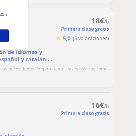
ies
y
18
€
/h
Primera clase gratis
★
5,0
(6 valoraciones)
ión de idiomas y
español y catalán.
 sus necesidades. Preparo tanto clases teóricas como
16
€
/h
Primera clase gratis