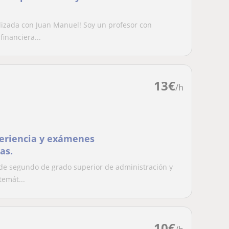
izada con Juan Manuel! Soy un profesor con
inanciera...
13
€
/h
periencia y exámenes
as.
 de segundo de grado superior de administración y
emát...
10
€