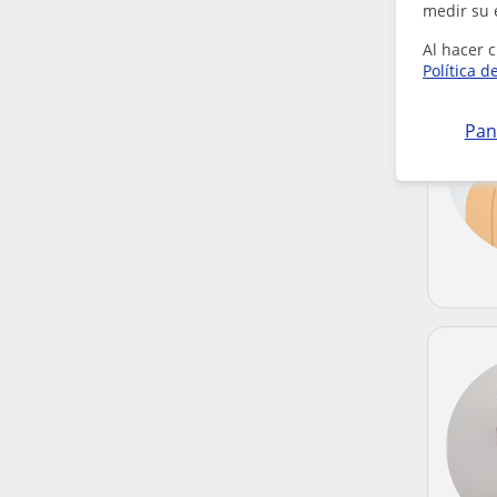
medir su 
Al hacer c
Política d
Pan