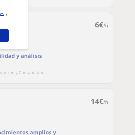
ies
y
6
€
/h
lidad y análisis
nanzas y Contabilidad.
14
€
/h
ocimientos amplios y