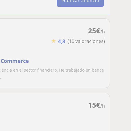
Publicar anuncio
25
€
/h
★
4,8
(10 valoraciones)
 & Commerce
encia en el sector financiero. He trabajado en banca
.
15
€
/h