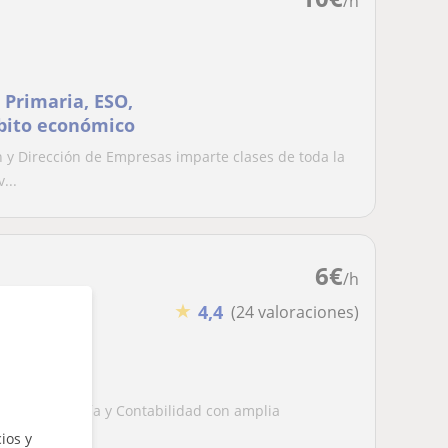
/h
 Primaria, ESO,
mbito económico
n y Dirección de Empresas imparte clases de toda la
...
6
€
/h
★
4,4
(24 valoraciones)
ad
r en Auditoría y Contabilidad con amplia
mo docente...
ios y