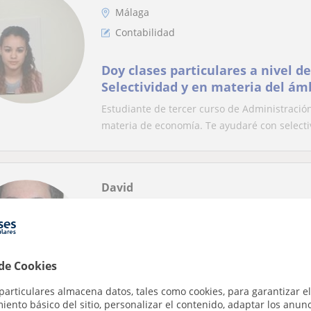
Málaga
Contabilidad
Doy clases particulares a nivel de
Selectividad y en materia del á
Estudiante de tercer curso de Administració
materia de economía. Te ayudaré con selectiv
David
Málaga
Contabilidad
Profesor particular de Contabilid
 de Cookies
Diplomado en Ciencias Empresariales y Máste
particulares almacena datos, tales como cookies, para garantizar el
experiencia en asesoría Contable-Fiscal y co
ento básico del sitio, personalizar el contenido, adaptar los anunc