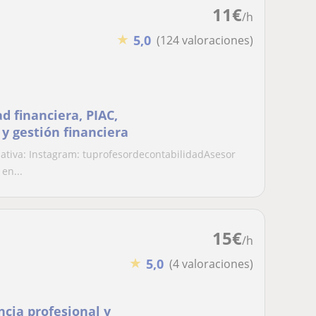
11
€
/h
★
5,0
(124 valoraciones)
d financiera, PIAC,
 y gestión financiera
ativa: Instagram: tuprofesordecontabilidadAsesor
en...
15
€
/h
★
5,0
(4 valoraciones)
ncia profesional y