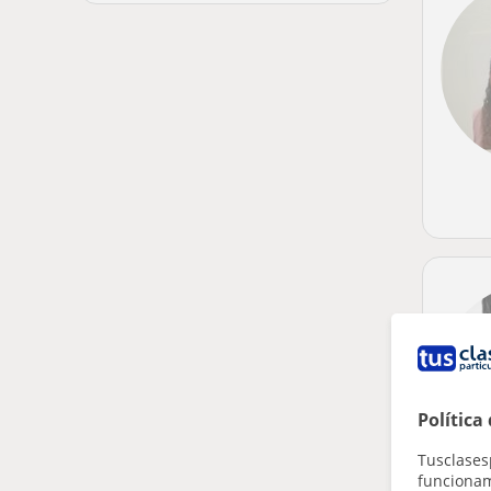
Política
Tusclases
funcionami