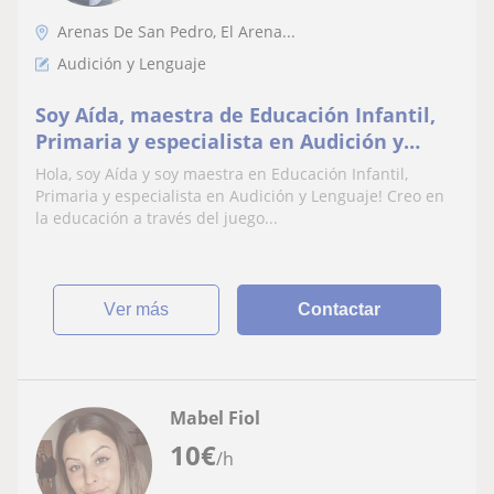
Arenas De San Pedro, El Arena...
Audición y Lenguaje
Soy Aída, maestra de Educación Infantil,
Primaria y especialista en Audición y
Lenguaje, amante de la educación y de
Hola, soy Aída y soy maestra en Educación Infantil,
enseñar.
Primaria y especialista en Audición y Lenguaje! Creo en
la educación a través del juego...
ver más
Contactar
Mabel Fiol
10
€
/h