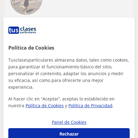
Arenas De San Pedro, El Arena...
Francés
Doy clases particulares de Francés
Política de Cookies
Experiencia de más de tres años trabajando en Francia:
Tusclasesparticulares almacena datos, tales como cookies,
Alsacia, Burdeos y Toulouse.Con un nivel C1 de
gramática en España
para garantizar el funcionamiento básico del sitio,
personalizar el contenido, adaptar los anuncios y medir
su eficacia, así como para ofrecerte una mejor
experiencia.
ver más
Contactar
Al hacer clic en “Aceptar”, aceptas lo establecido en
nuestra
Política de Cookies
y
Política de Privacidad
.
Panel de Cookies
Rechazar
Parece que tu búsqueda es bastante especifica