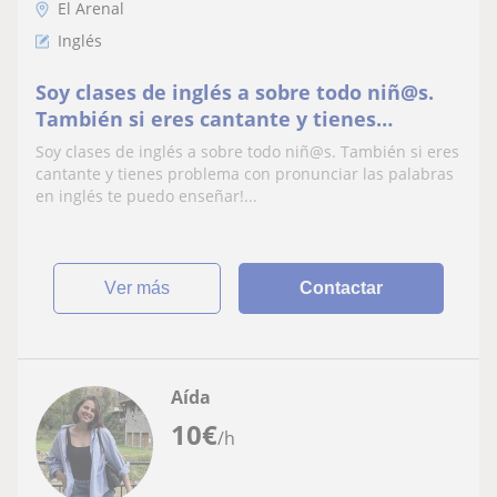
El Arenal
Inglés
Soy clases de inglés a sobre todo niñ@s.
También si eres cantante y tienes
problema con pronunciar las palabras en
Soy clases de inglés a sobre todo niñ@s. También si eres
inglés te puedo enseñar
cantante y tienes problema con pronunciar las palabras
en inglés te puedo enseñar!...
ver más
Contactar
Aída
10
€
/h