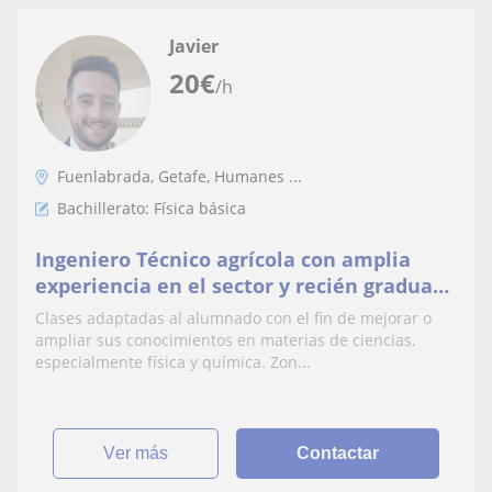
Javier
20
€
/h
Fuenlabrada, Getafe, Humanes ...
Bachillerato: Física básica
Ingeniero Técnico agrícola con amplia
experiencia en el sector y recién graduado
en el máster de formación de profesorado
Clases adaptadas al alumnado con el fin de mejorar o
para secundaria, bachillerato y FP.
ampliar sus conocimientos en materias de ciencias,
especialmente física y química. Zon...
ver más
Contactar