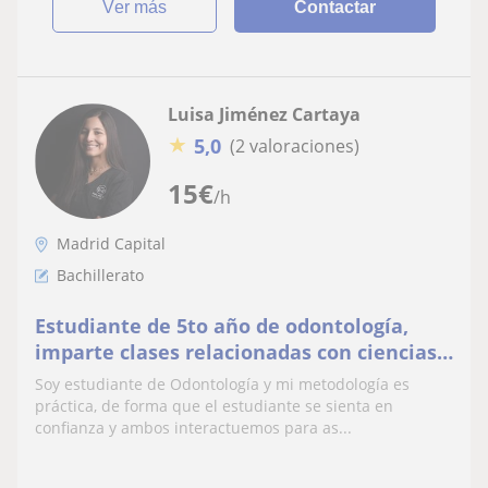
ver más
Contactar
Luisa Jiménez Cartaya
★
5,0
(2 valoraciones)
15
€
/h
Madrid Capital
Bachillerato
Estudiante de 5to año de odontología,
imparte clases relacionadas con ciencias
Biología, Química, Bioquímica y Anatomía
Soy estudiante de Odontología y mi metodología es
Humana
práctica, de forma que el estudiante se sienta en
confianza y ambos interactuemos para as...