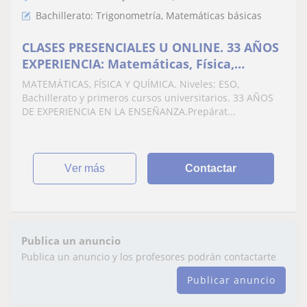
Bachillerato: Trigonometría, Matemáticas básicas
CLASES PRESENCIALES U ONLINE. 33 AÑOS
EXPERIENCIA: Matemáticas, Física,
Química. Eso, Bachillerato, Acceso a la
MATEMÁTICAS, FÍSICA Y QUÍMICA. Niveles: ESO,
Universidad cualquier edad
Bachillerato y primeros cursos universitarios. 33 AÑOS
DE EXPERIENCIA EN LA ENSEÑANZA.Prepárat...
ver más
Contactar
Publica un anuncio
Publica un anuncio y los profesores podrán contactarte
Publicar anuncio