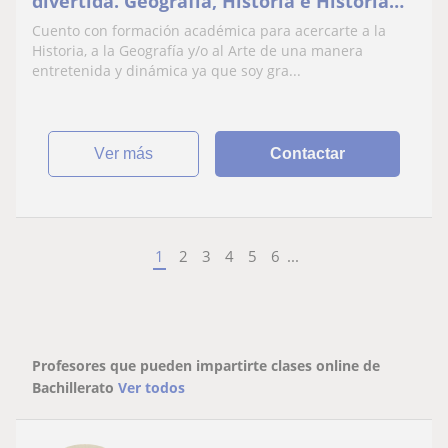
divertida. Geografía, Historia e Historia
del Arte
Cuento con formación académica para acercarte a la
Historia, a la Geografía y/o al Arte de una manera
entretenida y dinámica ya que soy gra...
ver más
Contactar
1
2
3
4
5
6
...
Profesores que pueden impartirte clases online de
Bachillerato
Ver todos