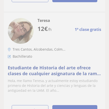
Teresa
12
€
/h
1ª clase gratis
Tres Cantos, Alcobendas, Colm...
Bachillerato
Estudiante de Historia del arte ofrece
clases de cualquier asignatura de la rama
de humanidades. Además de clases de
Hola, me llamo Teresa, y actualmente estoy estudiando
inglés o francés, conversación o lo que sea
primero de Historia del arte y ciencias y lenguas de la
necesario
antigüedad en la UAM. El año...