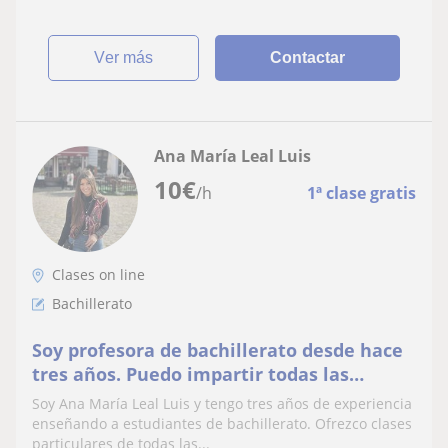
ver más
Contactar
Ana María Leal Luis
10
€
/h
1ª clase gratis
Clases on line
Bachillerato
Soy profesora de bachillerato desde hace
tres años. Puedo impartir todas las
materias que sean necesarias
Soy Ana María Leal Luis y tengo tres años de experiencia
enseñando a estudiantes de bachillerato. Ofrezco clases
particulares de todas las...