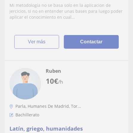
inferiores
Mi metodología no se basa solo en la aplicacion de
jercicios, si no en entender unas bases para luego poder
aplicar el conocimiento en cual...
ver más
Contactar
Ruben
10
€
/h
Parla, Humanes De Madrid, Tor...
Bachillerato
Latín, griego, humanidades