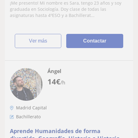
Ciencias Sociales
¡Me presento! Mi nombre es Sara, tengo 23 años y soy
graduada en Sociología. Doy clase de todas las
asignaturas hasta 4ºESO y a Bachillerat...
ver más
Contactar
Ángel
14
€
/h
Madrid Capital
Bachillerato
Aprende Humanidades de forma