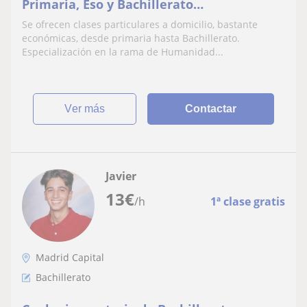
Primaria, Eso y Bachillerato
(Humanidades)
Se ofrecen clases particulares a domicilio, bastante
económicas, desde primaria hasta Bachillerato.
Especialización en la rama de Humanidad...
ver más
Contactar
Javier
13
€
/h
1ª clase gratis
Madrid Capital
Bachillerato