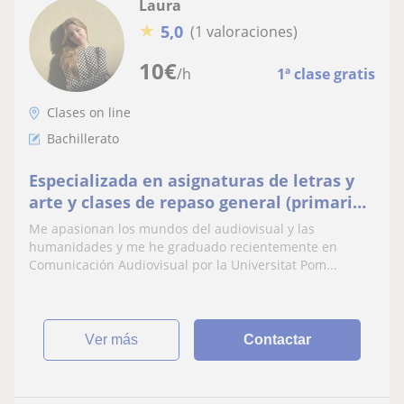
Laura
★
5,0
(1 valoraciones)
10
€
/h
1ª clase gratis
Clases on line
Bachillerato
Especializada en asignaturas de letras y
arte y clases de repaso general (primaria-
selectividad)
Me apasionan los mundos del audiovisual y las
humanidades y me he graduado recientemente en
Comunicación Audiovisual por la Universitat Pom...
ver más
Contactar