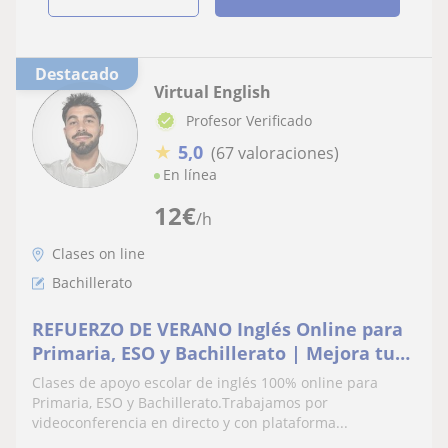
Destacado
Virtual English
Profesor Verificado
★
5,0
(67 valoraciones)
En línea
12
€
/h
Clases on line
Bachillerato
REFUERZO DE VERANO Inglés Online para
Primaria, ESO y Bachillerato | Mejora tus
Notas
Clases de apoyo escolar de inglés 100% online para
Primaria, ESO y Bachillerato.Trabajamos por
videoconferencia en directo y con plataforma...