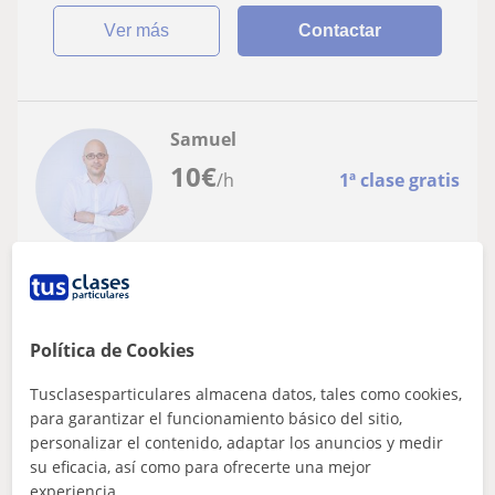
ver más
Contactar
Samuel
10
€
/h
1ª clase gratis
Madrid Capital
Bachillerato
Política de Cookies
Profesor de refuerzo en materias de
humanidades en primaria y secundaria, y
Tusclasesparticulares almacena datos, tales como cookies,
de Filosofía en bachillerato
Me llamo Samuel y me dedico a la formación en
para garantizar el funcionamiento básico del sitio,
materias de humanidades en las etapas de secundaria.
personalizar el contenido, adaptar los anuncios y medir
Mi experiencia docente se desarrolla des...
su eficacia, así como para ofrecerte una mejor
experiencia.