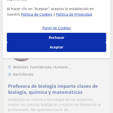
Al hacer clic en “Aceptar”, aceptas lo establecido en
ver más
Contactar
nuestra
Política de Cookies
y
Política de Privacidad
.
Panel de Cookies
Verónica
Rechazar
15
€
/h
1ª clase gratis
Aceptar
Móstoles, Fuenlabrada, Humane...
Bachillerato
Profesora de biología imparte clases de
biología, química y matemáticas
Graduada en ciencia y tecnología de los alimentos,
máster en ciencias biológicas y máster en formación al
profesorado. Me apasiona hacer de...