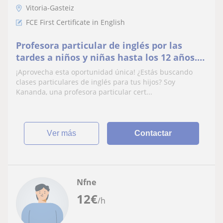
Vitoria-Gasteiz
FCE First Certificate in English
Profesora particular de inglés por las
tardes a niños y niñas hasta los 12 años.
Experiencia enseñando y 2 titulos en
¡Aprovecha esta oportunidad única! ¿Estás buscando
inglés
clases particulares de inglés para tus hijos? Soy
Kananda, una profesora particular cert...
ver más
Contactar
Nfne
12
€
/h