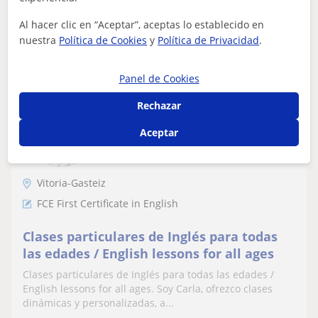
Al hacer clic en “Aceptar”, aceptas lo establecido en
ver más
Contactar
nuestra
Política de Cookies
y
Política de Privacidad
.
Panel de Cookies
Carla
Rechazar
10
€
/h
1ª clase gratis
Aceptar
Vitoria-Gasteiz
FCE First Certificate in English
Clases particulares de Inglés para todas
las edades / English lessons for all ages
Clases particulares de Inglés para todas las edades /
English lessons for all ages. Soy Carla, ofrezco clases
dinámicas y personalizadas, a...