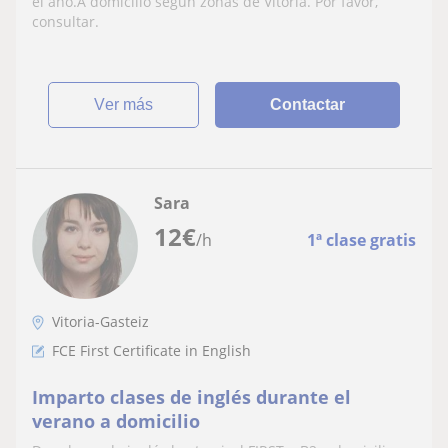
el año.A domicilio según zonas de Vitoria. Por favor,
consultar.
ver más
Contactar
Sara
12
€
/h
1ª clase gratis
Vitoria-Gasteiz
FCE First Certificate in English
Imparto clases de inglés durante el
verano a domicilio