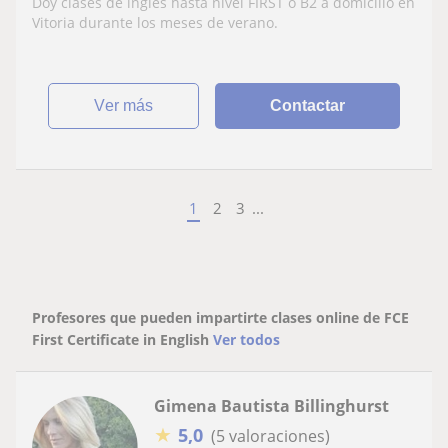
Doy clases de inglés hasta nivel FIRST o B2 a domicilio en
Vitoria durante los meses de verano.
ver más
Contactar
1
2
3
...
Profesores que pueden impartirte clases online de FCE
First Certificate in English
Ver todos
Gimena Bautista Billinghurst
★
5,0
(5 valoraciones)