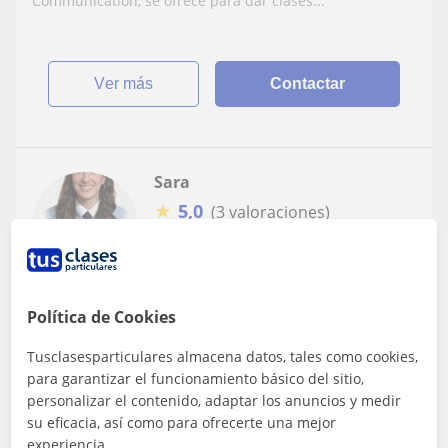
Communication, se ofrece para dar clases...
ver más
Contactar
Sara
★
5,0
(3 valoraciones)
6
€
/h
1ª clase gratis
Vitoria-Gasteiz
Política de Cookies
FCE First Certificate in English
Tusclasesparticulares almacena datos, tales como cookies,
Doy clases económicas de ingles a 10€/h
para garantizar el funcionamiento básico del sitio,
personalizar el contenido, adaptar los anuncios y medir
Doy clases económicas de ingles a 10€/h.
su eficacia, así como para ofrecerte una mejor
experiencia.