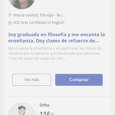
Vitoria-Gasteiz, Elburgo - Bu...
FCE First Certificate in English
Soy graduada en filosofía y me encanta la
enseñanza. Doy clases de refuerzo de
distintas materias para Primaria y la ESO.
Me encanta la enseñanza y en particular las clases de
Pasé seis meses en Inglaterra, por lo que
refuerzo por la atención personalizada que permiten.
mi nivel de inglés es muy bueno.
Trato de hacer las materias cerc...
ver más
Contactar
Urko
11
€
/h