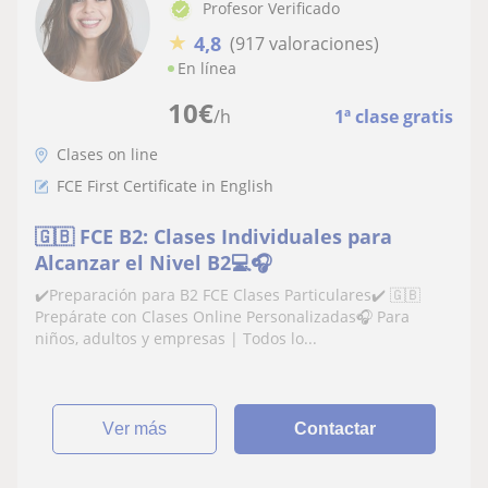
Profesor Verificado
★
4,8
(917 valoraciones)
En línea
10
€
/h
1ª clase gratis
Clases on line
FCE First Certificate in English
🇬🇧 FCE B2: Clases Individuales para
Alcanzar el Nivel B2💻🎧
✔️Preparación para B2 FCE Clases Particulares✔️ 🇬🇧
Prepárate con Clases Online Personalizadas🎧 Para
niños, adultos y empresas | Todos lo...
ver más
Contactar