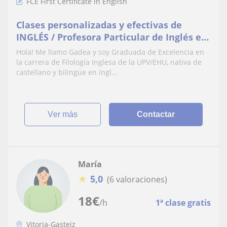
FCE First Certificate in English
Clases personalizadas y efectivas de
INGLÉS / Profesora Particular de Inglés en
Vitoria / Online
Hola! Me llamo Gadea y soy Graduada de Excelencia en
la carrera de Filología Inglesa de la UPV/EHU, nativa de
castellano y bilingüe en ingl...
ver más
Contactar
María
★
5,0
(6 valoraciones)
18
€
/h
1ª clase gratis
Vitoria-Gasteiz