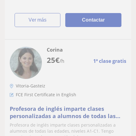
ver más
Contactar
Corina
25
€
/h
1ª clase gratis
Vitoria-Gasteiz
FCE First Certificate in English
Profesora de inglés imparte clases
personalizadas a alumnos de todas las
edades, A1-C1. Tengo experiencia en la
Profesora de inglés imparte clases personalizadas a
preparación del examen FCE y CAE
alumnos de todas las edades, niveles A1-C1. Tengo