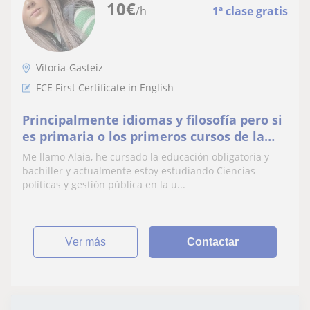
10
€
/h
1ª clase gratis
Vitoria-Gasteiz
FCE First Certificate in English
Principalmente idiomas y filosofía pero si
es primaria o los primeros cursos de la
ESO podría ser cualquier materia
Me llamo Alaia, he cursado la educación obligatoria y
bachiller y actualmente estoy estudiando Ciencias
políticas y gestión pública en la u...
ver más
Contactar