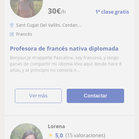
30
€
/h
1ª clase gratis
Sant Cugat Del Vallès, Cerdan...
Francés
Profesora de francés nativa diplomada
Bonjour,Je m’appelle Pascaline, soy francesa, y tengo
ganas de compartir mi idioma.Vivo aquí desde hace 8
años, y al principio no conocía n...
ver más
Contactar
Lorena
★
5,0
(15 valoraciones)