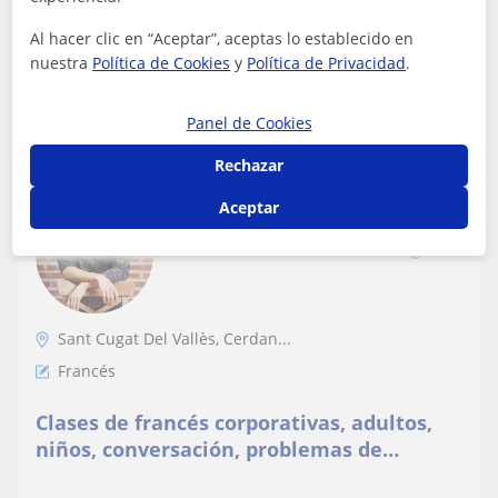
hasta nivel B2.
Al hacer clic en “Aceptar”, aceptas lo establecido en
nuestra
Política de Cookies
y
Política de Privacidad
.
ver más
Contactar
Panel de Cookies
Rechazar
Monica
Aceptar
6
€
/h
1ª clase gratis
Sant Cugat Del Vallès, Cerdan...
Francés
Clases de francés corporativas, adultos,
niños, conversación, problemas de
aprendizaje, TDAH