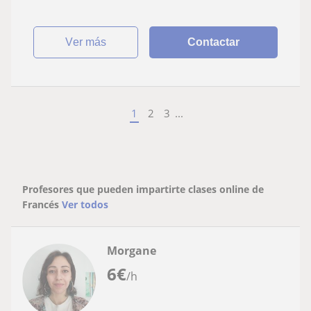
ver más
Contactar
1
2
3
...
Profesores que pueden impartirte clases online de
Francés
Ver todos
Morgane
6
€
/h