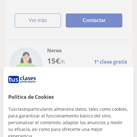
ver más
Contactar
Nerea
15
€
/h
1ª clase gratis
Sant Quirze Del Vallès, Badia...
Francés
Política de Cookies
Tusclasesparticulares almacena datos, tales como cookies,
Ofrezco clases particulares a estudiantes
para garantizar el funcionamiento básico del sitio,
de primaria y de ESO. También puedo dar
personalizar el contenido, adaptar los anuncios y medir
clases de inglés y francés hasta nivel B2
Ofrezco clases particulares a estudiantes de primaria y
su eficacia, así como para ofrecerte una mejor
de ESO. También puedo dar clases de inglés y francés
experiencia.