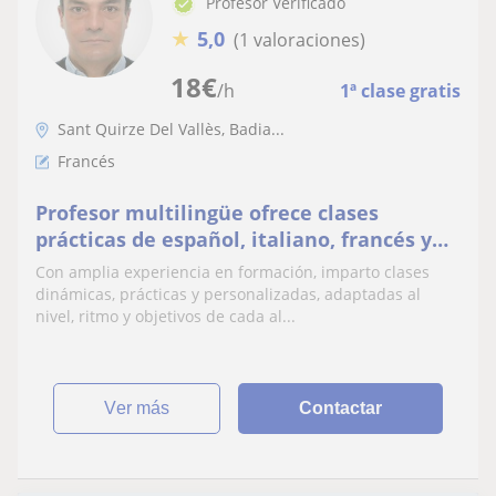
Profesor Verificado
★
5,0
(1 valoraciones)
18
€
/h
1ª clase gratis
Sant Quirze Del Vallès, Badia...
Francés
Profesor multilingüe ofrece clases
prácticas de español, italiano, francés y
catalán para estudiantes y profesionales
Con amplia experiencia en formación, imparto clases
dinámicas, prácticas y personalizadas, adaptadas al
nivel, ritmo y objetivos de cada al...
ver más
Contactar