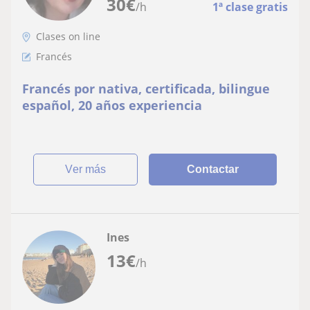
30
€
/h
1ª clase gratis
Clases on line
Francés
Francés por nativa, certificada, bilingue
español, 20 años experiencia
ver más
Contactar
Ines
13
€
/h