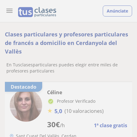
Anúnciate
Clases particulares y profesores particulares
de francés a domicilio en Cerdanyola del
Vallès
En Tusclasesparticulares puedes elegir entre miles de
profesores particulares
Destacado
Céline
Profesor Verificado
★
5,0
(10 valoraciones)
30
€
/h
1ª clase gratis
Sant Cugat Del Vallès, Cerdan...