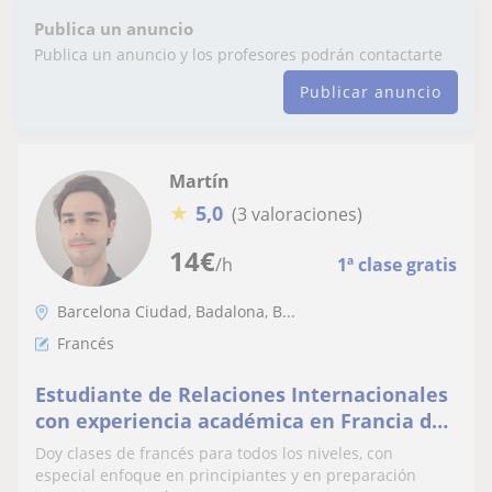
Publica un anuncio
Publica un anuncio y los profesores podrán contactarte
Publicar anuncio
Martín
★
5,0
(3 valoraciones)
14
€
/h
1ª clase gratis
Barcelona Ciudad, Badalona, B...
Francés
Estudiante de Relaciones Internacionales
con experiencia académica en Francia da
clases de francés a estudiantes de todos
Doy clases de francés para todos los niveles, con
los nive
especial enfoque en principiantes y en preparación