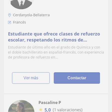
Cerdanyola-Bellaterra
Francés
Estudiante que ofrece clases de refuerzo
escolar, respetando los ritmos de
aprendizaje de cada alumno y
Estudiante de último año en el grado de Química y con
personalizando las clases
el doble bachillerato en español-francés, con experiencia
de profesora de refuerzo en...
ver más
Contactar
Pascaline P
★
5,0
(1 valoraciones)