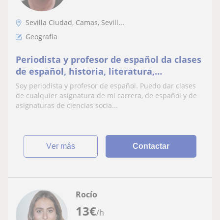
Sevilla Ciudad, Camas, Sevill...
Geografía
Periodista y profesor de español da clases
de español, historia, literatura,
periodismo, geografía, filosofía y ciencias
Soy periodista y profesor de español. Puedo dar clases
sociales
de cualquier asignatura de mi carrera, de español y de
asignaturas de ciencias socia...
ver más
Contactar
Rocío
13
€
/h