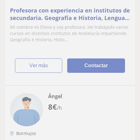
Profesora con experiencia en institutos de
secundaria. Geografía e Historia, Lengua,
Inglés y apoyo escolar para primaria
Mi nombre es Elena y soy profesora. He trabajado varios
cursos en distintos institutos de Andalucía impartiendo
Geografía e Historia, Histo...
ver más
Contactar
Ángel
8
€
/h
Bormujos