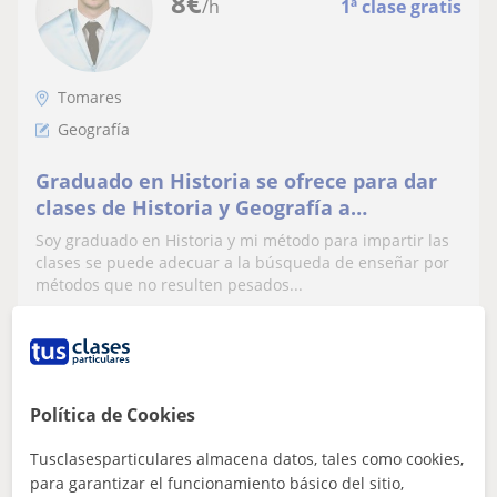
8
€
/h
1ª clase gratis
Tomares
Geografía
Graduado en Historia se ofrece para dar
clases de Historia y Geografía a
alumnos/as de ESO y Bachillerato
Soy graduado en Historia y mi método para impartir las
clases se puede adecuar a la búsqueda de enseñar por
métodos que no resulten pesados...
ver más
Contactar
Política de Cookies
Tusclasesparticulares almacena datos, tales como cookies,
para garantizar el funcionamiento básico del sitio,
Fernando