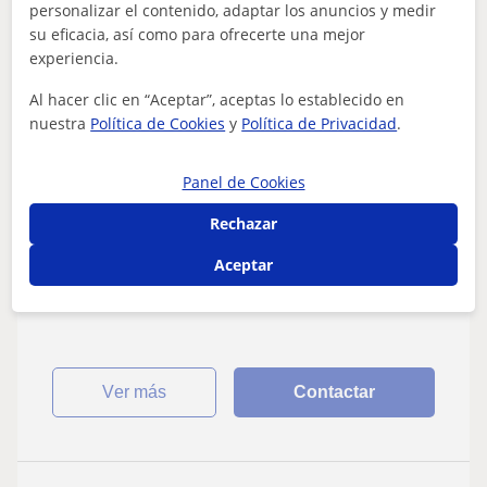
personalizar el contenido, adaptar los anuncios y medir
12
€
/h
1ª clase gratis
su eficacia, así como para ofrecerte una mejor
experiencia.
Al hacer clic en “Aceptar”, aceptas lo establecido en
Sevilla Capital, Camas, San J...
nuestra
Política de Cookies
y
Política de Privacidad
.
Geografía
Panel de Cookies
Clases particulares Economía, Lengua,
Historia, Geografía e Historia del Arte
Rechazar
Profesor con amplia experiencia de más de 4 años tanto
Aceptar
en diferentes colegios como academias, se ofrece para
impartir cualquier asignatura...
ver más
Contactar