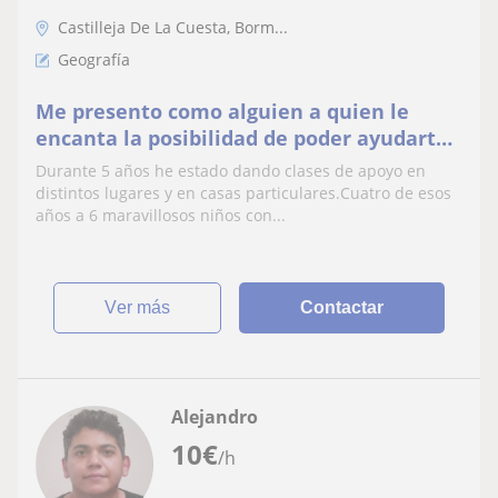
Castilleja De La Cuesta, Borm...
Geografía
Me presento como alguien a quien le
encanta la posibilidad de poder ayudarte
a entender,aprobar (e incluso puede que
Durante 5 años he estado dando clases de apoyo en
hasta te lleguen a gustar),las asignaturas
distintos lugares y en casas particulares.Cuatro de esos
de Historia,Geografia y Lengua
años a 6 maravillosos niños con...
ver más
Contactar
Alejandro
10
€
/h