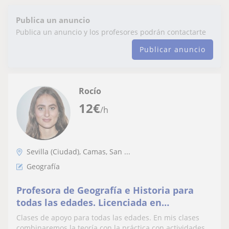
Publica un anuncio
Publica un anuncio y los profesores podrán contactarte
Publicar anuncio
Rocío
12
€
/h
Sevilla (Ciudad), Camas, San ...
Geografía
Profesora de Geografía e Historia para
todas las edades. Licenciada en
Arqueología y gran manejo de las
Clases de apoyo para todas las edades. En mis clases
asignaturas de sociales.
combinaremos la teoría con la práctica con actividades