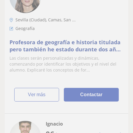
Sevilla (Ciudad), Camas, San ...
Geografía
Profesora de geografía e historia titulada
pero también he estado durante dos años
dando clases particulares de todas las
Las clases serán personalizadas y dinámicas,
asignatu
comenzando por identificar los objetivos y el nivel del
alumno. Explicaré los conceptos de for...
ver más
Contactar
Ignacio