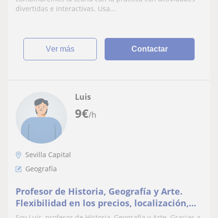
divertidas e interactivas. Usa...
ver más
Contactar
Luis
9
€
/h
Sevilla Capital
Geografía
Profesor de Historia, Geografía y Arte.
Flexibilidad en los precios, localización,
horarios, rango de edad y nivel
Soy Luis, profesor de Historia, Geografía y Arte. Gracias a