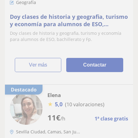
Geografía
Doy clases de historia y geografia, turismo
y economía para alumnos de ESO,
bachillerato y Fp
Doy clases de historia y geografia, turismo y economía
para alumnos de ESO, bachillerato y Fp.
ver más
Contactar
Destacado
Elena
★
5,0
(10 valoraciones)
11
€
/h
1ª clase gratis
Sevilla Ciudad, Camas, San Ju...