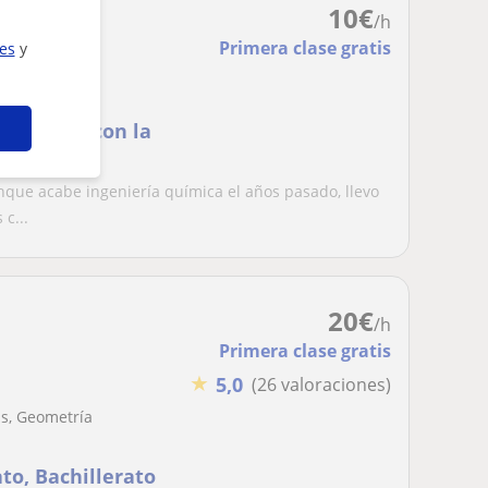
10
€
/h
Primera clase gratis
ies
y
a lineal
derecho y con la
que acabe ingeniería química el años pasado, llevo
c...
20
€
/h
Primera clase gratis
★
5,0
(26 valoraciones)
as, Geometría
to, Bachillerato