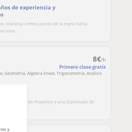
años de experiencia y
os
los niveles🤝 Iremos juntos de la mano hasta
persona...
8
€
/h
Primera clase gratis
, Geometría, Álgebra lineal, Trigonometría, Análisis
ía en Gerencia de Proyectos y una Diplomado de
de 5 a...
ios y