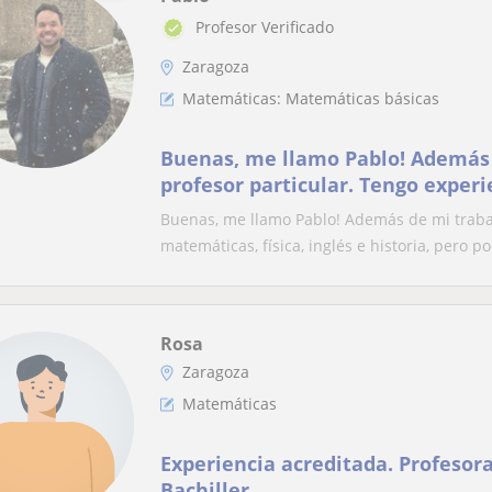
Profesor Verificado
Zaragoza
Matemáticas: Matemáticas básicas
Buenas, me llamo Pablo! Además 
profesor particular. Tengo experi
matemáticas, física, inglés e hist
Buenas, me llamo Pablo! Además de mi trabajo
compromiso, nos vemos en el aul
matemáticas, física, inglés e historia, pero po
Rosa
Zaragoza
Matemáticas
Experiencia acreditada. Profesora
Bachiller.