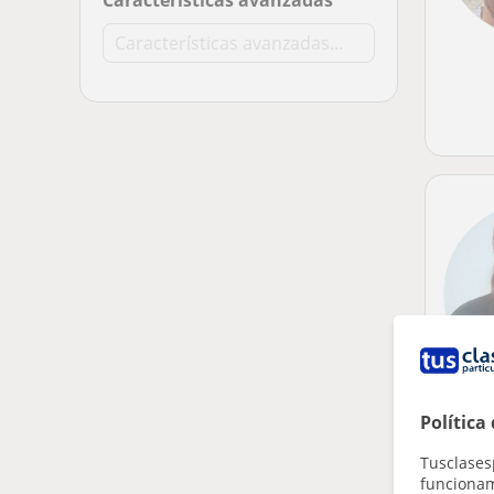
Características avanzadas
Política
Tusclases
funcionami