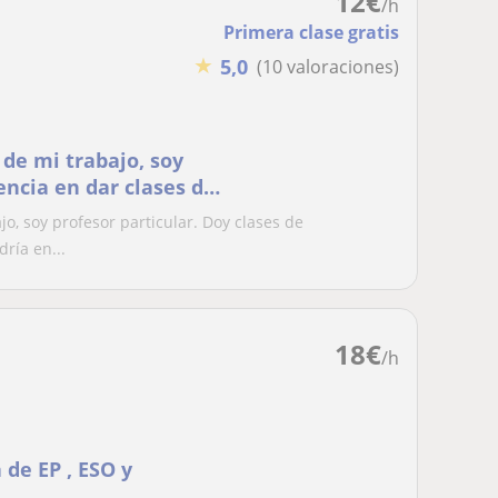
12
€
/h
Primera clase gratis
★
5,0
(10 valoraciones)
de mi trabajo, soy
encia en dar clases de
oria, pregunta sin
, soy profesor particular. Doy clases de
a!
dría en...
18
€
/h
 de EP , ESO y