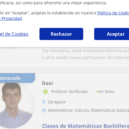
eficacia, así como para ofrecerte una mejor experiencia.
Almudena
Zaragoza
lic en “Aceptar”, aceptas lo establecido en nuestra
Política de Cook
e Privacidad
.
Matemáticas: Matemáticas básicas, Álgebr
el de Cookies
Rechazar
Aceptar
Profesora particular estudiando 
carrera de ingeniería química
Soy Almudena, estoy estudiando derecho aun
6 años dando clases particulares de materias 
Destacado
Dani
En línea
Profesor Verificado
Zaragoza
Matemáticas: Cálculo, Matemáticas básic
Clases de Matemáticas Bachillera