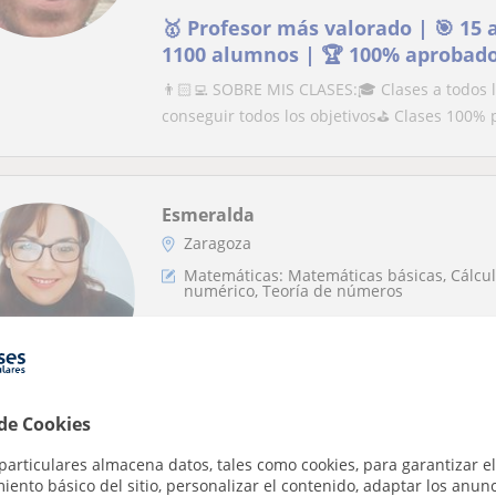
🥇 Profesor más valorado | 🎯 15 
1100 alumnos | 🏆 100% aprobad
👨🏻‍💻 SOBRE MIS CLASES:🎓 Clases a todos 
conseguir todos los objetivos⛳️ Clases 100% 
Esmeralda
Zaragoza
Matemáticas: Matemáticas básicas, Cálculo
numérico, Teoría de números
Matemáticas, Física, Ciencias
Graduado en Ingeniera Eléctrica con Maestr
Educación para Educación Universitaria. más 
 de Cookies
particulares almacena datos, tales como cookies, para garantizar el
ento básico del sitio, personalizar el contenido, adaptar los anunc