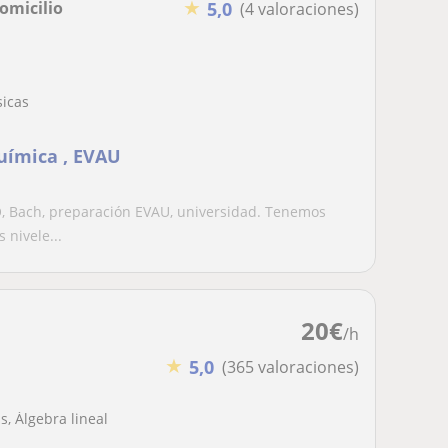
★
Domicilio
5,0
(4 valoraciones)
sicas
química , EVAU
O, Bach, preparación EVAU, universidad. Tenemos
nivele...
20
€
/h
★
5,0
(365 valoraciones)
, Álgebra lineal