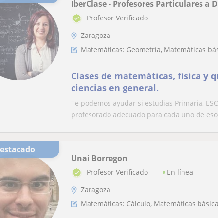
IberClase - Profesores Particulares a 
Profesor Verificado
Zaragoza
Matemáticas: Geometría, Matemáticas bá
Clases de matemáticas, física y 
ciencias en general.
Te podemos ayudar si estudias Primaria, ES
profesorado adecuado para cada uno de esos 
Destacado
Unai Borregon
En línea
Profesor Verificado
Zaragoza
Matemáticas: Cálculo, Matemáticas básicas