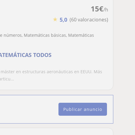
15
€
/h
★
5,0
(60 valoraciones)
 de números, Matemáticas básicas, Matemáticas
ATEMÁTICAS TODOS
 máster en estructuras aeronáuticas en EEUU. Más
ticu...
Publicar anuncio