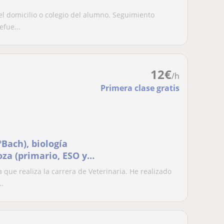
el domicilio o colegio del alumno. Seguimiento
efue...
12
€
/h
Primera clase gratis
ºBach), biología
za (primario, ESO y
 que realiza la carrera de Veterinaria. He realizado
..