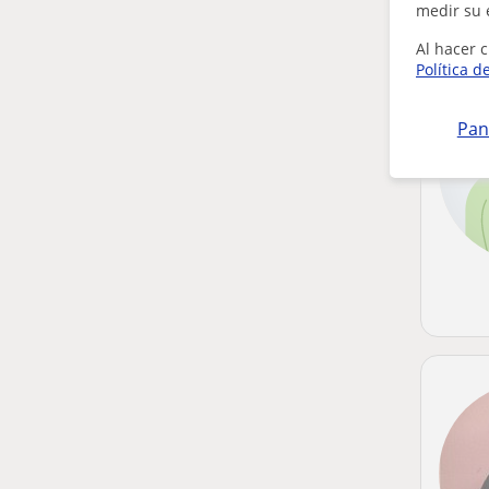
medir su 
Al hacer c
Política d
Pan