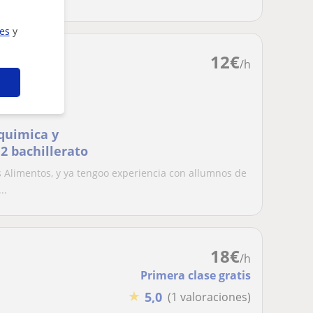
ies
y
12
€
/h
 quimica y
2 bachillerato
s Alimentos, y ya tengoo experiencia con allumnos de
..
18
€
/h
Primera clase gratis
★
5,0
(1 valoraciones)