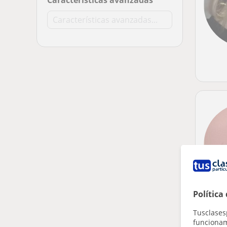
Características avanzadas
Política
Tusclases
funcionami