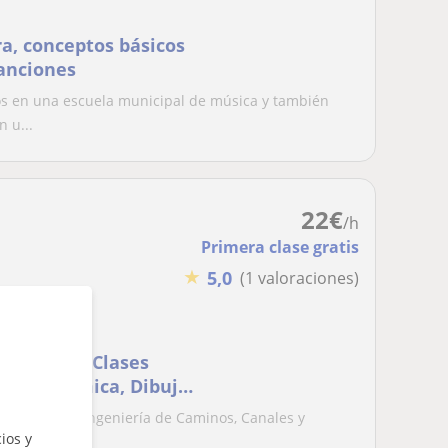
ra, conceptos básicos
canciones
os en una escuela municipal de música y también
n u...
22
€
/h
Primera clase gratis
★
5,0
(1 valoraciones)
n la UPM. Clases
ica y Química, Dibujo
 graduado en Ingeniería de Caminos, Canales y
ios y
á...