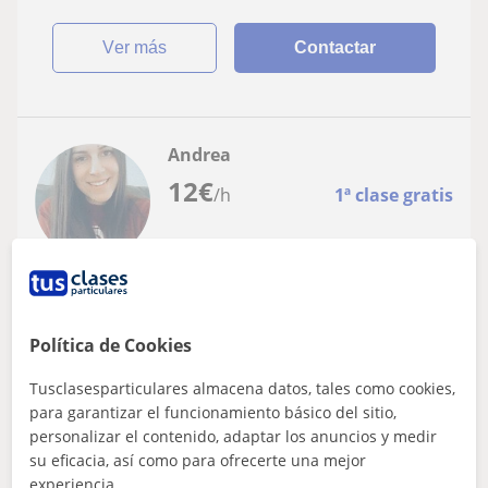
ver más
Contactar
Andrea
12
€
/h
1ª clase gratis
Massalfassar
Primaria
Política de Cookies
Doy clases particulares de apoyo,
Tusclasesparticulares almacena datos, tales como cookies,
cualquier asignatura en Educación
para garantizar el funcionamiento básico del sitio,
Primaria, Infantil y ESO
¡Hola! Mi nombre es Andrea y doy clases particulares de
personalizar el contenido, adaptar los anuncios y medir
apoyo para Educación Primaria, Infantil y ESO. Con
su eficacia, así como para ofrecerte una mejor
amplia experiencia y además, al...
experiencia.