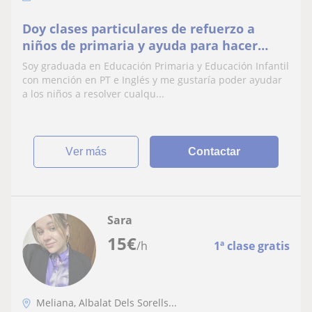
Doy clases particulares de refuerzo a
niños de primaria y ayuda para hacer
trabajos y deberes
Soy graduada en Educación Primaria y Educación Infantil
con mención en PT e Inglés y me gustaría poder ayudar
a los niños a resolver cualqu...
ver más
Contactar
Sara
15
€
/h
1ª clase gratis
Meliana, Albalat Dels Sorells...