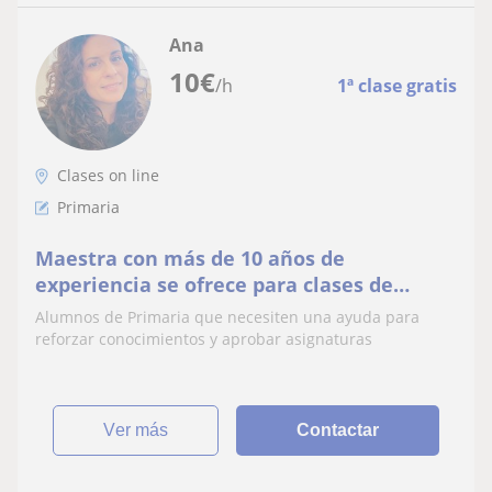
Ana
10
€
/h
1ª clase gratis
Clases on line
Primaria
Maestra con más de 10 años de
experiencia se ofrece para clases de
refuerzo y apoyo de todas las materias
Alumnos de Primaria que necesiten una ayuda para
(Primaria)
reforzar conocimientos y aprobar asignaturas
ver más
Contactar