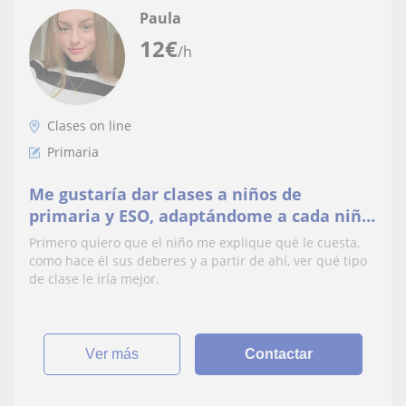
Paula
12
€
/h
Clases on line
Primaria
Me gustaría dar clases a niños de
primaria y ESO, adaptándome a cada niño,
en las materias necesarias
Primero quiero que el niño me explique qué le cuesta,
como hace él sus deberes y a partir de ahí, ver qué tipo
de clase le iría mejor.
ver más
Contactar