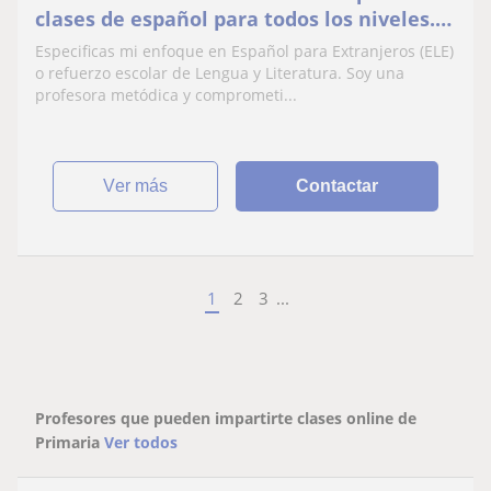
clases de español para todos los niveles.
Me defino por ser una persona puntual,
Especificas mi enfoque en Español para Extranjeros (ELE)
seria
o refuerzo escolar de Lengua y Literatura. Soy una
profesora metódica y comprometi...
ver más
Contactar
1
2
3
...
Profesores que pueden impartirte clases online de
Primaria
Ver todos