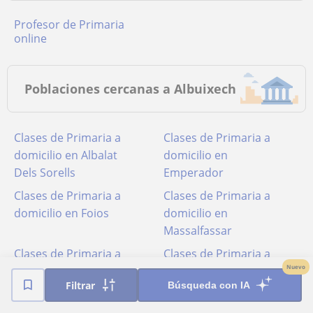
Profesor de Primaria
online
Poblaciones cercanas a Albuixech
Clases de Primaria a
Clases de Primaria a
domicilio en Albalat
domicilio en
Dels Sorells
Emperador
Clases de Primaria a
Clases de Primaria a
domicilio en Foios
domicilio en
Massalfassar
Clases de Primaria a
Clases de Primaria a
Nuevo
domicilio en
domicilio en Meliana
Filtrar
Búsqueda con IA
Massamagrell
Clases de Primaria a
Clases de Primaria a