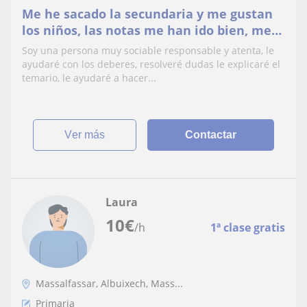
Me he sacado la secundaria y me gustan
los niños, las notas me han ido bien, me
gustaría enseñar a niños diferentes
Soy una persona muy sociable responsable y atenta, le
materias y que aprendan
ayudaré con los deberes, resolveré dudas le explicaré el
temario, le ayudaré a hacer...
ver más
Contactar
Laura
10
€
/h
1ª clase gratis
Massalfassar, Albuixech, Mass...
Primaria