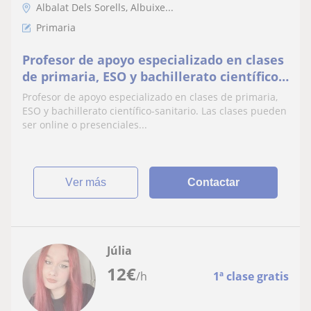
Albalat Dels Sorells, Albuixe...
Primaria
Profesor de apoyo especializado en clases
de primaria, ESO y bachillerato científico-
sanitario. Las clases pueden ser online o
Profesor de apoyo especializado en clases de primaria,
presenciales
ESO y bachillerato científico-sanitario. Las clases pueden
ser online o presenciales...
ver más
Contactar
Júlia
12
€
/h
1ª clase gratis