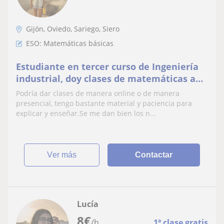
Gijón, Oviedo, Sariego, Siero
ESO: Matemáticas básicas
Estudiante en tercer curso de Ingeniería
industrial, doy clases de matemáticas a
alumnos de primaria ESO y bachillerato
Podría dar clases de manera online o de manera
presencial, tengo bastante material y paciencia para
explicar y enseñar.Se me dan bien los n...
ver más
Contactar
Lucía
8
€
/h
1ª clase gratis