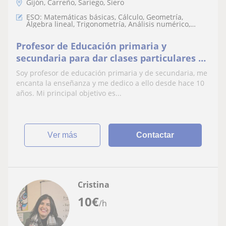
Gijón, Carreño, Sariego, Siero
ESO: Matemáticas básicas, Cálculo, Geometría,
Álgebra lineal, Trigonometría, Análisis numérico,
Teoría de números, Matemáticas discretas
Profesor de Educación primaria y
secundaria para dar clases particulares de
todas las asignaturas a niños de Primaria
Soy profesor de educación primaria y de secundaria, me
y de la ESO
encanta la enseñanza y me dedico a ello desde hace 10
años. Mi principal objetivo es...
ver más
Contactar
Cristina
10
€
/h