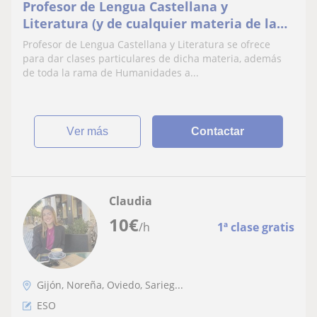
Profesor de Lengua Castellana y
Literatura (y de cualquier materia de la
rama de humanidades)
Profesor de Lengua Castellana y Literatura se ofrece
para dar clases particulares de dicha materia, además
de toda la rama de Humanidades a...
ver más
Contactar
Claudia
10
€
/h
1ª clase gratis
Gijón, Noreña, Oviedo, Sarieg...
ESO