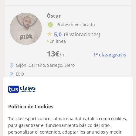
Óscar
Profesor Verificado
★
5,0
(8 valoraciones)
En línea
13
€
/h
1ª clase gratis
Gijón, Carreño, Sariego, Siero
ESO
Profesor de primaria y secundaria que da
clases particulares de todas las
asignatura, apoyo escolar, técnicas de
Soy profesor de educación primaria, me encanta la
Política de Cookies
estudio. Con 10 años de experiencia
enseñanza y me dedico a ello desde hace 10 años. Mi
principal objetivo es crear un ambien...
Tusclasesparticulares almacena datos, tales como cookies,
para garantizar el funcionamiento básico del sitio,
personalizar el contenido, adaptar los anuncios y medir