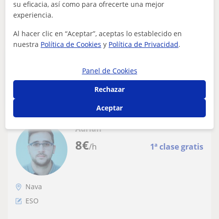
su eficacia, así como para ofrecerte una mejor
ver más
Contactar
experiencia.
Al hacer clic en “Aceptar”, aceptas lo establecido en
nuestra
Política de Cookies
y
Política de Privacidad
.
Publica un anuncio
Panel de Cookies
Publica un anuncio y los profesores podrán contactarte
Publicar anuncio
Rechazar
Aceptar
Adrián
8
€
/h
1ª clase gratis
Nava
ESO