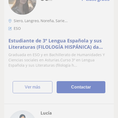
Siero, Langreo, Noreña, Sarie...
ESO
Estudiante de 3º Lengua Española y sus
Literaturas (FILOLOGÍA HISPÁNICA) da
refuerzo escolar nivel PRIMARIA y
Graduada en ESO y en Bachillerato de Humanidades Y
SECUNDARIA en Asturias
Ciencias sociales en Asturias.Curso 3º en Lengua
Española y sus Literaturas (filología h...
ver más
Contactar
Lucía