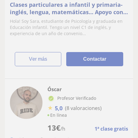
Clases particulares a infantil y primaria-
inglés, lengua, matemáticas... Apoyo con
todas las materias escolares
Hola! Soy Sara, estudiante de Psicología y graduada en
Educación Infantil. Tengo un nivel C1 de inglés, y
experiencia de un año de convenio...
ver más
Contactar
Óscar
Profesor Verificado
★
5,0
(8 valoraciones)
En línea
13
€
/h
1ª clase gratis