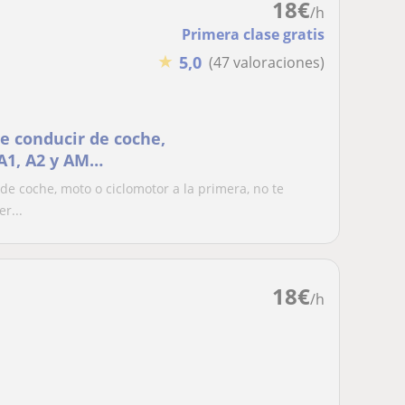
18
€
/h
Primera clase gratis
★
5,0
(47 valoraciones)
e conducir de coche,
A1, A2 y AM
de coche, moto o ciclomotor a la primera, no te
r...
18
€
/h