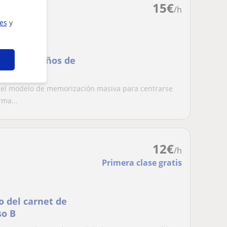
15
€
/h
ies
y
ás de 20 años de
r el modelo de memorización masiva para centrarse
rma...
12
€
/h
Primera clase gratis
o del carnet de
so B