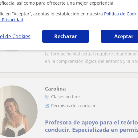
Emilio
eficacia, así como para ofrecerte una mejor experiencia.
Clases on line
lic en “Aceptar”, aceptas lo establecido en nuestra
Política de Cook
e Privacidad
.
Permisos de conducir
el de Cookies
Rechazar
Aceptar
Profesor de Formación Vial con m
experiencia.
La formación vial actual requiere abandona
en la comprensión lógica del entorno y la no
Carolina
Clases on line
Permisos de conducir
Profesora de apoyo para el teóric
conducir. Especializada en permi