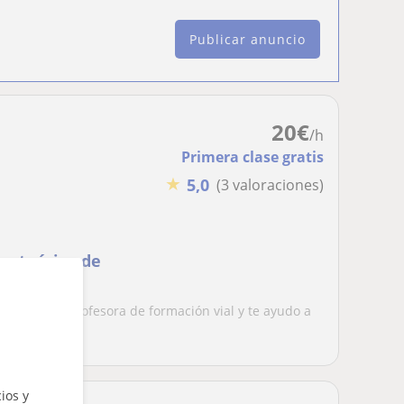
Publicar anuncio
20
€
/h
Primera clase gratis
★
5,0
(3 valoraciones)
n teórico de
2, C y D
agobiosSoy profesora de formación vial y te ayudo a
..
ios y