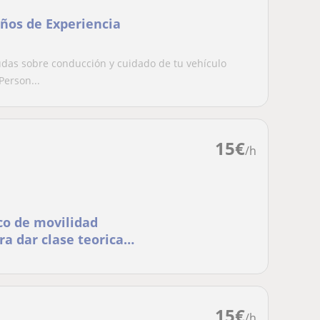
ños de Experiencia
udas sobre conducción y cuidado de tu vehículo
Person...
15
€
/h
co de movilidad
ra dar clase teorica
15
€
/h