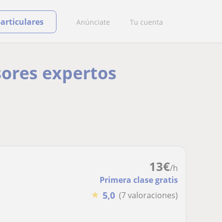
particulares
Anúnciate
Tu cuenta
sores expertos
13
€
/h
Primera clase gratis
★
5,0
(7 valoraciones)