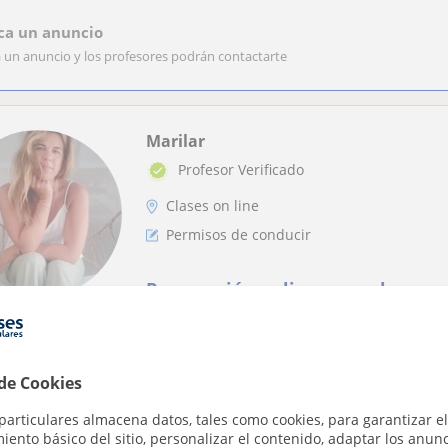
ca un anuncio
a un anuncio y los profesores podrán contactarte
Marilar
Profesor Verificado
Clases on line
Permisos de conducir
Preparación online para el exame
permisos de conducir B, AM, A1, A
🚗📚 Aprueba tu teórica con seguridad y sin 
preparar el examen teórico de conducir de f.
 de Cookies
particulares almacena datos, tales como cookies, para garantizar el
ento básico del sitio, personalizar el contenido, adaptar los anunc