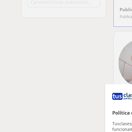
Publi
Public
Política
Tusclases
funcionami