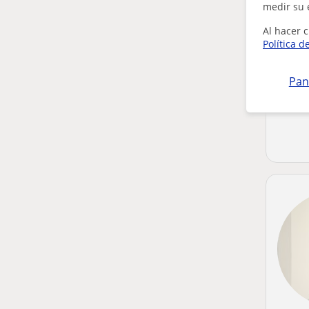
medir su 
Al hacer c
Política d
Pan