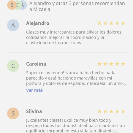
Alejandro y otras 3 personas recomiendan
S
C
A
a Micaela
★
★
★
★
★
Alejandro
A
Clases muy interesantes para aliviar los dolores
cotidianos, mejorar la coordinación y la
elasticidad de los músculos.
★
★
★
★
★
Carolina
C
Super recomiendo! Nunca había hecho nada
parecido y está haciendo maravillas con mi
postura y dolores de espalda. Y Micaela, un amor
de persona: excelente trato y mucha paciencia y
Ver más
claridad en las explicaciones
★
★
★
★
★
Silvina
S
¡Excelentes clases! Explica muy bien todo y
despeja todas tus dudas! Ideal para mantener un
equilibrio corporal en esta vida tan dinámica