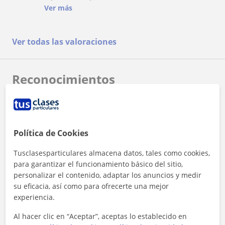
dónde no frenamos a reflexionar sobre las
Ver más
tensiones con las que cargamos. Una genia?
Ver todas las valoraciones
Reconocimientos
Política de Cookies
Tusclasesparticulares almacena datos, tales como cookies,
para garantizar el funcionamiento básico del sitio,
¿Quieres saber más de Micaela?
personalizar el contenido, adaptar los anuncios y medir
Datos verificados
su eficacia, así como para ofrecerte una mejor
★
★
★
★
★
4 valoraciones
experiencia.
Ver perfil
Al hacer clic en “Aceptar”, aceptas lo establecido en