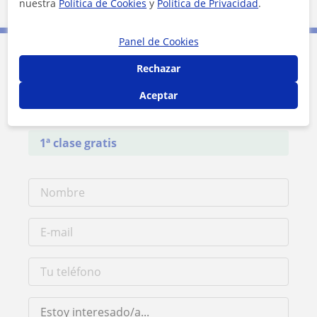
nuestra
Política de Cookies
y
Política de Privacidad
.
Panel de Cookies
Contacta con Micaela
Rechazar
Aceptar
Tarifa
20
€/h
1ª clase gratis