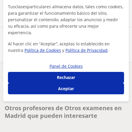
Tusclasesparticulares almacena datos, tales como cookies,
Contactar ahora
para garantizar el funcionamiento básico del sitio,
personalizar el contenido, adaptar los anuncios y medir
su eficacia, así como para ofrecerte una mejor
experiencia.
Comparte a este profesor
Al hacer clic en “Aceptar”, aceptas lo establecido en
nuestra
Política de Cookies
y
Política de Privacidad
.
Panel de Cookies
¿Hay algún error en este perfil?
Cuéntanos
Rechazar
Aceptar
Tus clases particulares
el docente que necesitas para aprobar los exmenes de derecho...
Otros profesores de Otros examenes en
Madrid que pueden interesarte