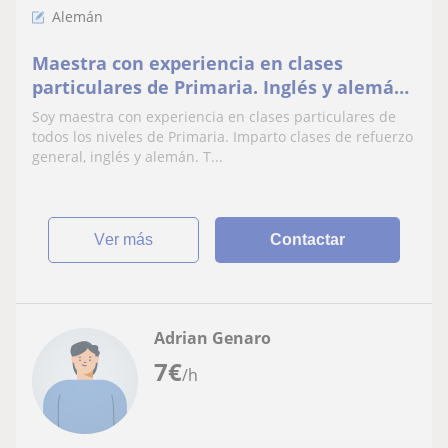
Alemán
Maestra con experiencia en clases
particulares de Primaria. Inglés y alemán
a todos los niveles.
Soy maestra con experiencia en clases particulares de
todos los niveles de Primaria. Imparto clases de refuerzo
general, inglés y alemán. T...
ver más
Contactar
Adrian Genaro
7
€
/h