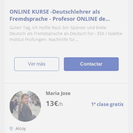
ONLINE KURSE -Deutschlehrer als
Fremdsprache - Profesor ONLINE de
Alemán como Lengua extranjera
Guten Tag, ich heiße Raúl, bin Spanier und biete
Deutsch als Fremdsprache an.Deutsch für:- EOI / Goethe
Institut Prüfungen- Nachhilfe für...
ver más
Contactar
Maria Jose
13
€
/h
1ª clase gratis
Alcoy