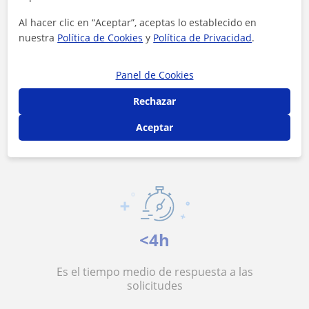
Al hacer clic en “Aceptar”, aceptas lo establecido en
nuestra
Política de Cookies
y
Política de Privacidad
.
Panel de Cookies
11 €/h
Rechazar
Es el precio medio de las clases de Árabe
Aceptar
<4h
Es el tiempo medio de respuesta a las
solicitudes