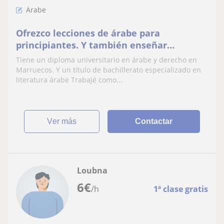
Árabe
Ofrezco lecciones de árabe para
principiantes. Y también enseñar
pronunciación, escritura y dictado de una
Tiene un diploma universitario en árabe y derecho en
forma muy sencilla
Marruecos. Y un título de bachillerato especializado en
literatura árabe Trabajé como...
ver más
Contactar
Loubna
6
€
/h
1ª clase gratis