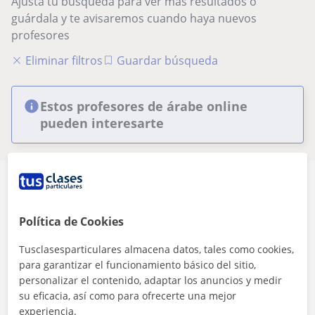
Ajusta tu búsqueda para ver más resultados o
guárdala y te avisaremos cuando haya nuevos
profesores
Eliminar filtros
Guardar búsqueda
Estos profesores de árabe online
pueden interesarte
Política de Cookies
Seguridad
Tusclasesparticulares almacena datos, tales como cookies,
para garantizar el funcionamiento básico del sitio,
Contacta con los profesores mediante nuestra
personalizar el contenido, adaptar los anuncios y medir
mensajería
su eficacia, así como para ofrecerte una mejor
experiencia.