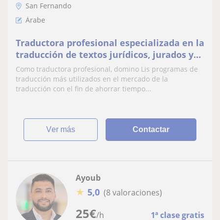
San Fernando
Árabe
Traductora profesional especializada en la
traducción de textos jurídicos, jurados y
generales en los idiomas francés, español,
Como traductora profesional, domino Lis programas de
árabe e inglés
traducción más utilizados en el mercado de la
traducción con el fin de ahorrar tiempo...
ver más
Contactar
Ayoub
★
5,0
(8 valoraciones)
25
€
/h
1ª clase gratis