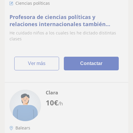
Ciencias políticas
Profesora de ciencias políticas y
relaciones internacionales también
conocimientos de inglés basico
He cuidado niños a los cuales les he dictado distintas
clases
ver más
Contactar
Clara
10
€
/h
Balears