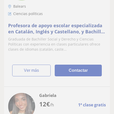
Balears
Ciencias políticas
Profesora de apoyo escolar especializada
en Catalán, Inglés y Castellano, y Bachiller
Social
Graduada de Bachiller Social y Derecho y Ciencias
Políticas con experiencia en clases particulares ofrece
clases de idiomas (catalán, caste...
ver más
Contactar
Gabriela
12
€
/h
1ª clase gratis