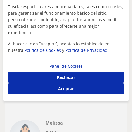
Tusclasesparticulares almacena datos, tales como cookies,
para garantizar el funcionamiento básico del sitio,
personalizar el contenido, adaptar los anuncios y medir
Balears
su eficacia, así como para ofrecerte una mejor
Ciencias políticas
experiencia.
Clases particulares de todos los niveles en
Al hacer clic en “Aceptar”, aceptas lo establecido en
zona Palma
nuestra
Política de Cookies
y
Política de Privacidad
.
Doble graduada en Derecho y en Ciencias Políticas y de
la Administración; actualmente opositando el cuerpo de
Panel de Cookies
Subinspectores Laborales. Ofr...
Rechazar
Aceptar
ver más
Contactar
Melissa