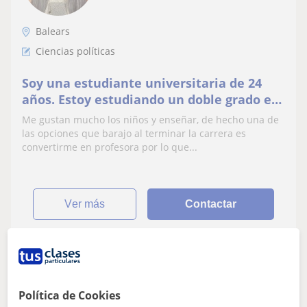
Balears
Ciencias políticas
Soy una estudiante universitaria de 24
años. Estoy estudiando un doble grado en
Derecho y Ciencias Políticas
Me gustan mucho los niños y enseñar, de hecho una de
las opciones que barajo al terminar la carrera es
convertirme en profesora por lo que...
ver más
Contactar
Amalia
10
€
Política de Cookies
/h
1ª clase gratis