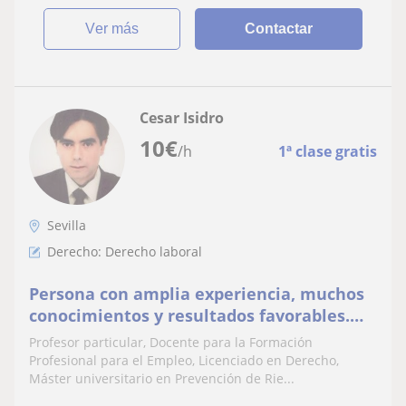
ver más
Contactar
Cesar Isidro
10
€
/h
1ª clase gratis
Sevilla
Derecho: Derecho laboral
Persona con amplia experiencia, muchos
conocimientos y resultados favorables.
Me reuno con tutores y le hago una
Profesor particular, Docente para la Formación
valoración. Consúlteme sin ningún
Profesional para el Empleo, Licenciado en Derecho,
compromiso
Máster universitario en Prevención de Rie...