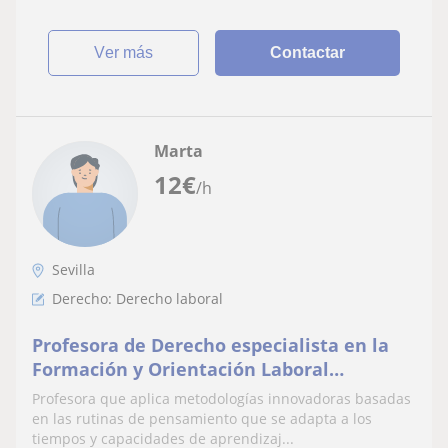
ver más
Contactar
Marta
12
€
/h
Sevilla
Derecho: Derecho laboral
Profesora de Derecho especialista en la
Formación y Orientación Laboral
disponible para dar clases a alumnos de
Profesora que aplica metodologías innovadoras basadas
cualquier nivel
en las rutinas de pensamiento que se adapta a los
tiempos y capacidades de aprendizaj...