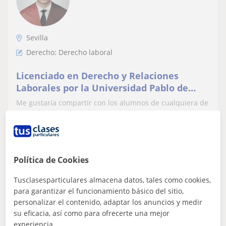
Sevilla
Derecho: Derecho laboral
Licenciado en Derecho y Relaciones
Laborales por la Universidad Pablo de
Olavide, imparto clases e informes
Me gustaría compartir con los alumnos de cualquiera de
jurídicos en Sevilla
estas dos disciplinas los conocimientos y experiencias
que he aprendido durante la c...
Política de Cookies
ver más
Contactar
Tusclasesparticulares almacena datos, tales como cookies,
para garantizar el funcionamiento básico del sitio,
personalizar el contenido, adaptar los anuncios y medir
su eficacia, así como para ofrecerte una mejor
Jesus
experiencia.