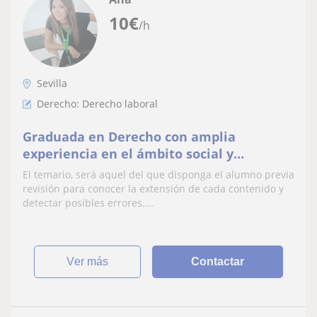
10
€
/h
Sevilla
Derecho: Derecho laboral
Graduada en Derecho con amplia
experiencia en el ámbito social y
estudiantil como opositora del Cuerpo de
El temario, será aquel del que disponga el alumno previa
Administradores Generales de la Junta de
revisión para conocer la extensión de cada contenido y
Andalucía, imparte clases del Derecho
detectar posibles errores....
Laboral y Seguridad Social
ver más
Contactar