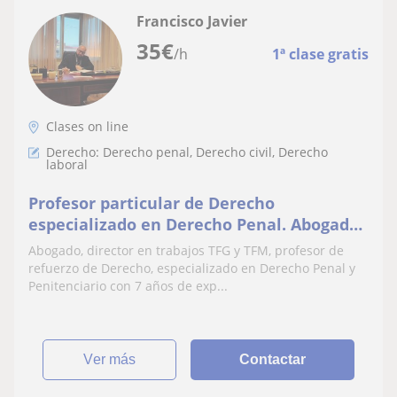
Francisco Javier
35
€
/h
1ª clase gratis
Clases on line
Derecho: Derecho penal, Derecho civil, Derecho
laboral
Profesor particular de Derecho
especializado en Derecho Penal. Abogado
y director en trabajos TFG y TFM, ofrece
Abogado, director en trabajos TFG y TFM, profesor de
clases particulares on line
refuerzo de Derecho, especializado en Derecho Penal y
Penitenciario con 7 años de exp...
ver más
Contactar