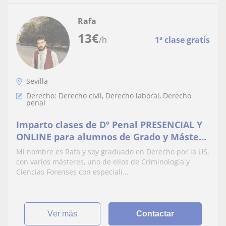
Rafa
13
€
/h
1ª clase gratis
Sevilla
Derecho: Derecho civil, Derecho laboral, Derecho
penal
Imparto clases de Dº Penal PRESENCIAL Y
ONLINE para alumnos de Grado y Máster
y opositores al CNP, Guardia Civil o
Mi nombre es Rafa y soy graduado en Derecho por la US,
Prisiones
con varios másteres, uno de ellos de Criminología y
Ciencias Forenses con especiali...
ver más
Contactar