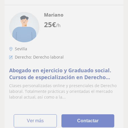
Mariano
25
€
/h
Sevilla
Derecho: Derecho laboral
Abogado en ejercicio y Graduado social.
Cursos de especialización en Derecho
laboral. Preparación de oposiciones, etc.
Clases personalizadas online y presenciales de Derecho
Amplia experiencia docente y profesional
laboral. Totalmente prácticas y orientadas el mercado
de mas de 25 años en el ámbito laboral.
laboral actual, así como a la...
ver más
Contactar