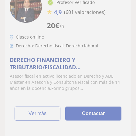
Profesor Verificado
★
4,9
(601 valoraciones)
20
€
/h
Clases on line
Derecho: Derecho fiscal, Derecho laboral
DERECHO FINANCIERO Y
TRIBUTARIO/FISCALIDAD
EMPRESARIAL/DERECHO FISCAL
Asesor fiscal en activo licenciado en Derecho y ADE,
Máster en Asesoría y Consultoría Fiscal con más de 14
años en la docencia.Formo grupos...
ver más
Contactar