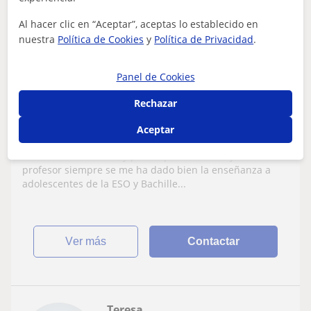
9
€
/h
Al hacer clic en “Aceptar”, aceptas lo establecido en
nuestra
Política de Cookies
y
Política de Privacidad
.
Sevilla
Panel de Cookies
Derecho: Derecho laboral
Rechazar
Profesor titulado de Recursos Humanos y
Aceptar
Relaciones Laborales con una experiencia
de casi 2 años dando clases
Me encanta enseñar, y por lo que llevo trabajando como
profesor siempre se me ha dado bien la enseñanza a
adolescentes de la ESO y Bachille...
ver más
Contactar
Teresa