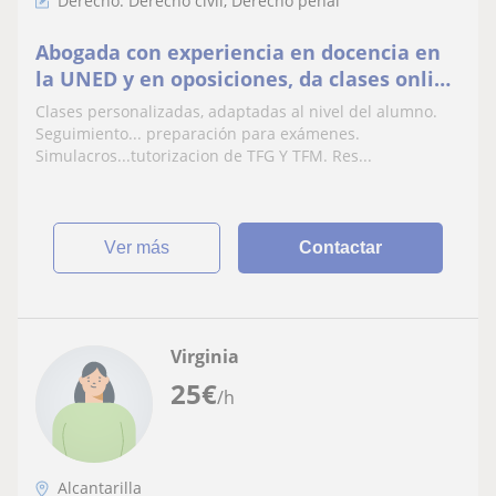
Derecho: Derecho civil, Derecho penal
Abogada con experiencia en docencia en
la UNED y en oposiciones, da clases online
y presencial solo Murcia y alrededores.
Clases personalizadas, adaptadas al nivel del alumno.
Seguimiento... preparación para exámenes.
Simulacros...tutorizacion de TFG Y TFM. Res...
ver más
Contactar
Virginia
25
€
/h
Alcantarilla