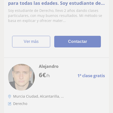
para todas las edades. Soy estudiante de
Derecho y tengo experiencia dando clases
Soy estudiante de Derecho, llevo 2 años dando clases
particulares, con muy buenos resultados. Mi método se
basa en explicar y ofrecer mater...
ver más
Contactar
Alejandro
6
€
/h
1ª clase gratis
Murcia Ciudad, Alcantarilla, ...
Derecho