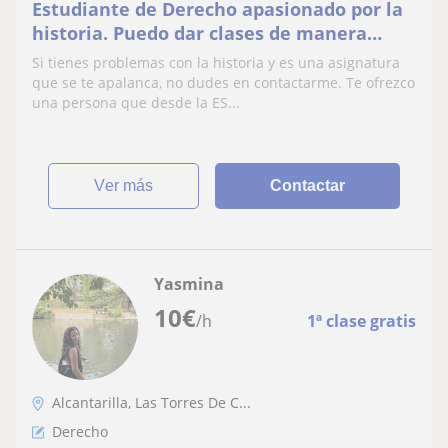
Estudiante de Derecho apasionado por la
historia. Puedo dar clases de manera
tanto presencial como online.
Si tienes problemas con la historia y es una asignatura
que se te apalanca, no dudes en contactarme. Te ofrezco
una persona que desde la ES...
ver más
Contactar
Yasmina
10
€
/h
1ª clase gratis
Alcantarilla, Las Torres De C...
Derecho