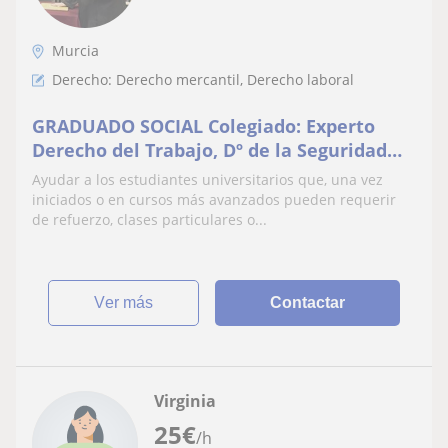
Murcia
Derecho: Derecho mercantil, Derecho laboral
GRADUADO SOCIAL Colegiado: Experto
Derecho del Trabajo, Dº de la Seguridad
Social, Derecho Administrativo, Dº
Ayudar a los estudiantes universitarios que, una vez
Mercantil, Constitucional
iniciados o en cursos más avanzados pueden requerir
de refuerzo, clases particulares o...
ver más
Contactar
Virginia
25
€
/h