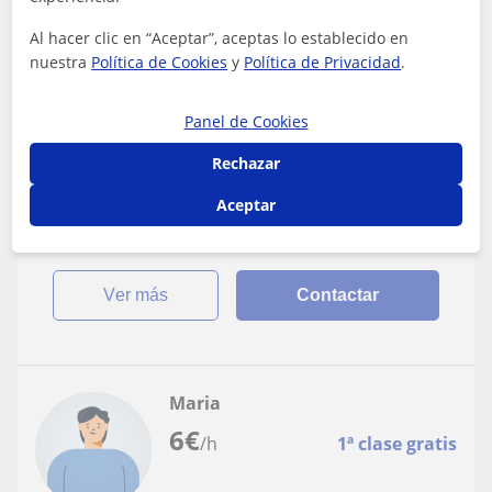
Derecho
Al hacer clic en “Aceptar”, aceptas lo establecido en
nuestra
Política de Cookies
y
Política de Privacidad
.
CLASES DERECHO, BIODERECHO
CUALQUIER NIVEL Y ÁMBITO PROFESORA,
Panel de Cookies
ABOGADA Y BIOETICA
ABOGADA, PROFESORA, MASTER EN BIODERECHO,
MASTER EN FORMACIÓN DE PROFESORADO, MASTER
Rechazar
ACCESO A LA ABOGACIA ME PREPARO CADA CONTENIDO,
VOCACI...
Aceptar
ver más
Contactar
Maria
6
€
/h
1ª clase gratis