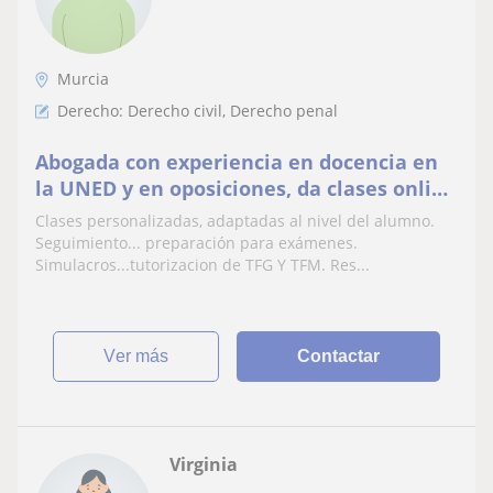
Murcia
Derecho: Derecho civil, Derecho penal
Abogada con experiencia en docencia en
la UNED y en oposiciones, da clases online
y presencial solo Murcia y alrededores.
Clases personalizadas, adaptadas al nivel del alumno.
Seguimiento... preparación para exámenes.
Simulacros...tutorizacion de TFG Y TFM. Res...
ver más
Contactar
Virginia