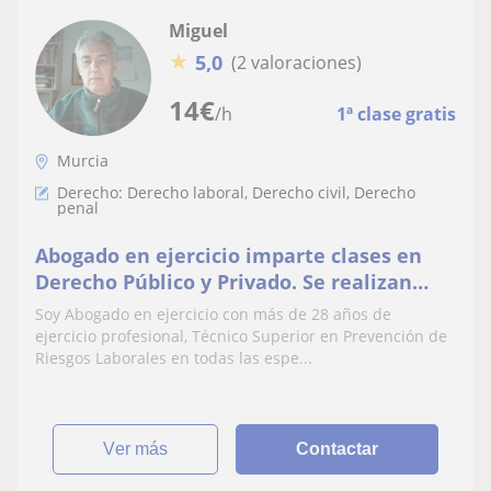
Miguel
★
5,0
(2 valoraciones)
14
€
/h
1ª clase gratis
Murcia
Derecho: Derecho laboral, Derecho civil, Derecho
penal
Abogado en ejercicio imparte clases en
Derecho Público y Privado. Se realizan
TFG/TFM
Soy Abogado en ejercicio con más de 28 años de
ejercicio profesional, Técnico Superior en Prevención de
Riesgos Laborales en todas las espe...
ver más
Contactar