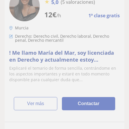
★
5,0
(5 valoraciones)
12
€
/h
1ª clase gratis
Murcia
Derecho: Derecho civil, Derecho laboral, Derecho
penal, Derecho mercantil
! Me llamo María del Mar, soy licenciada
en Derecho y actualmente estoy
preparandome las oposiciones para
Explicaré el temario de forma sencilla, centrándome en
Gestión Procesal, por lo que todo ello
los aspectos importantes y estaré en todo momento
hace que cuente con un buen manejo de
disponible para cualquier duda que...
la ley
ver más
Contactar