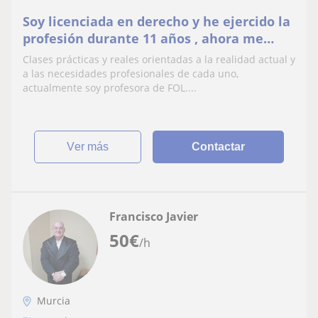
Soy licenciada en derecho y he ejercido la
profesión durante 11 años , ahora me
dedico a la docencia
Clases prácticas y reales orientadas a la realidad actual y
a las necesidades profesionales de cada uno,
actualmente soy profesora de FOL....
ver más
Contactar
Francisco Javier
50
€
/h
Murcia