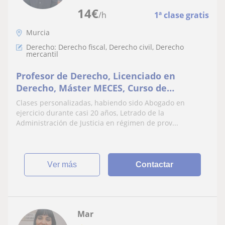
14
€
/h
1ª clase gratis
Murcia
Derecho: Derecho fiscal, Derecho civil, Derecho
mercantil
Profesor de Derecho, Licenciado en
Derecho, Máster MECES, Curso de
doctorado periodo docente, con diversos
Clases personalizadas, habiendo sido Abogado en
cursos jurídicos
ejercicio durante casi 20 años, Letrado de la
Administración de Justicia en régimen de prov...
ver más
Contactar
Mar