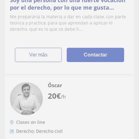
por el derecho, por lo que me gusta
mucho ayudar a otros colegas con la
Me prepararia la materia a dar en cada clase, con parte
materia. Las clases las prepararia y
teorica y practica, para que aprendan a aplicar el
adaptaria segun cada alumno
derecho, que es lo que se debe h...
ver más
Contactar
Óscar
20
€
/h
Clases on line
Derecho: Derecho civil