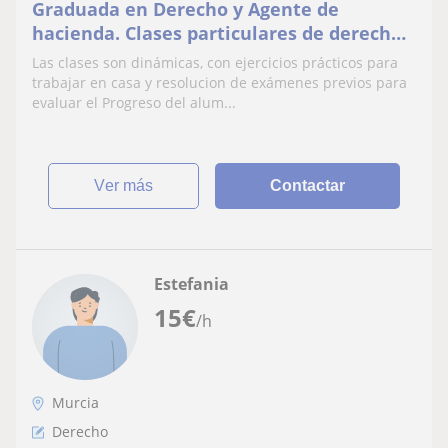
Graduada en Derecho y Agente de
hacienda. Clases particulares de derecho
de todas las ramas. También claseD para
Las clases son dinámicas, con ejercicios prácticos para
opositores
trabajar en casa y resolucion de exámenes previos para
evaluar el Progreso del alum...
ver más
Contactar
Estefania
15
€
/h
Murcia
Derecho