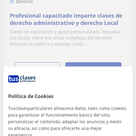
Derecho
Profesional capacitado imparte clases de
derecho administrativo y derecho Local
Clases de explicación y apoyo personalizado. Resuelva
sus dudas sobre dos áreas complejas del Derecho
entienda la materia y obtenga calific...
ver más
Contactar
Política de Cookies
Carmen
★
5,0
(1 valoraciones)
Tusclasesparticulares almacena datos, tales como cookies,
para garantizar el funcionamiento básico del sitio,
15
€
personalizar el contenido, adaptar los anuncios y medir
/h
1ª clase gratis
su eficacia, así como para ofrecerte una mejor
experiencia.
Murcia