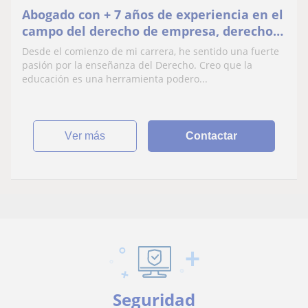
Abogado con + 7 años de experiencia en el
campo del derecho de empresa, derecho
de IP & IT, derecho civil y contractual.
Desde el comienzo de mi carrera, he sentido una fuerte
Cuento con 3 máster, 2 post-grados y 3
pasión por la enseñanza del Derecho. Creo que la
certificados de especialización.
educación es una herramienta podero...
Experiencia académica en máster privado
y pasión por enseñar
ver más
Contactar
Seguridad