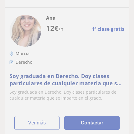
Ana
12
€
/h
1ª clase gratis
Murcia
Derecho
Soy graduada en Derecho. Doy clases
particulares de cualquier materia que se
imparte en el grado
Soy graduada en Derecho. Doy clases particulares de
cualquier materia que se imparte en el grado.
ver más
Contactar