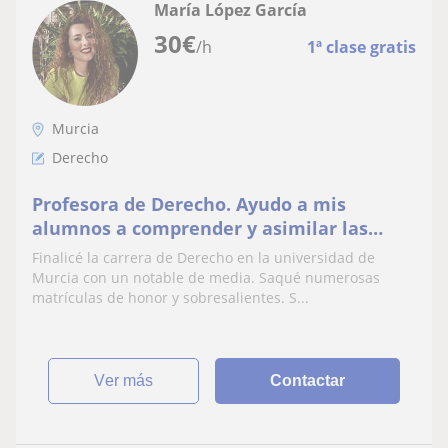
María López García
30
€
/h
1ª clase gratis
Murcia
Derecho
Profesora de Derecho. Ayudo a mis
alumnos a comprender y asimilar las
materias de forma eficiente para aprobar
Finalicé la carrera de Derecho en la universidad de
las asignaturas de la universidad o como
Murcia con un notable de media. Saqué numerosas
apoyo para opositores
matrículas de honor y sobresalientes. S...
ver más
Contactar