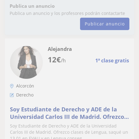
Publica un anuncio
Publica un anuncio y los profesores podrán contactarte
Publicar anuncio
Alejandra
12
€
/h
1ª clase gratis
Alcorcón
Derecho
Soy Estudiante de Derecho y ADE de la
Universidad Carlos III de Madrid. Ofrezco
clases de Lengua, saqué un 13.01 en EVAU
Soy Estudiante de Derecho y ADE de la Universidad
y en Lengua conseguí el 100% de la
Carlos III de Madrid. Ofrezco clases de Lengua, saqué un
13.01 en EVAU y en Lengua conseg...