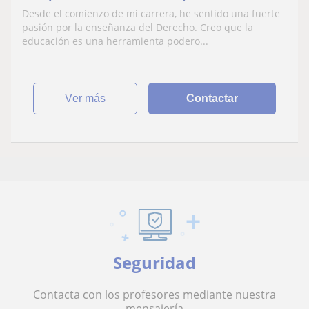
de IP & IT, derecho civil y contractual.
Desde el comienzo de mi carrera, he sentido una fuerte
Cuento con 3 máster, 2 post-grados y 3
pasión por la enseñanza del Derecho. Creo que la
certificados de especialización.
educación es una herramienta podero...
Experiencia académica en máster privado
y pasión por enseñar
ver más
Contactar
Seguridad
Contacta con los profesores mediante nuestra
mensajería