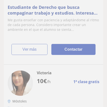
Estudiante de Derecho que busca
compaginar trabajo y estudios. Interesada
en la docencia, algo de experiencia
Me gusta enseñar con paciencia y adaptándome al ritmo
cuidando y educando
de cada persona. Considero importante crear un
ambiente en el que el alumno se sienta...
ver más
Contactar
Victoria
10
€
/h
1ª clase gratis
Móstoles