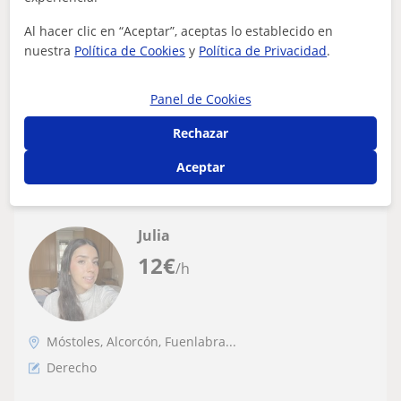
da clases de refuerzo en competencias
generales e idiomas para ESO y PRIMARIA
Al hacer clic en “Aceptar”, aceptas lo establecido en
Enseñar es una de las actividades más especiales y
nuestra
Política de Cookies
y
Política de Privacidad
.
gratificantes que se pueden llevar a cabo. No solo te
demuestra a ti mismo que tienes co...
Panel de Cookies
Rechazar
ver más
Contactar
Aceptar
Julia
12
€
/h
Móstoles, Alcorcón, Fuenlabra...
Derecho