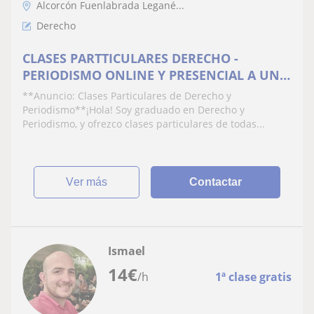
Alcorcón Fuenlabrada Legané...
Derecho
CLASES PARTTICULARES DERECHO -
PERIODISMO ONLINE Y PRESENCIAL A UN
PRECIO ECONÓMICO
**Anuncio: Clases Particulares de Derecho y
Periodismo**¡Hola! Soy graduado en Derecho y
Periodismo, y ofrezco clases particulares de todas...
ver más
Contactar
Ismael
14
€
/h
1ª clase gratis