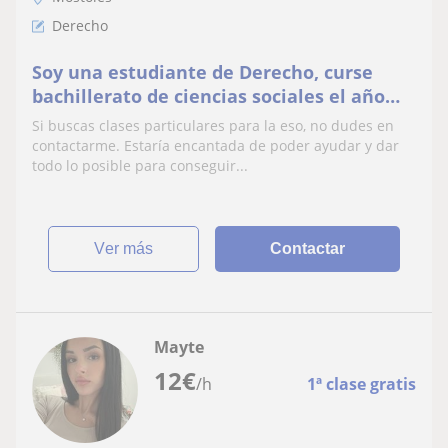
Derecho
Soy una estudiante de Derecho, curse
bachillerato de ciencias sociales el año
pasado. Podría impartir clases de lengua y
Si buscas clases particulares para la eso, no dudes en
matemáticas hasta 3 eso, los demás
contactarme. Estaría encantada de poder ayudar y dar
cursos tendría que mirarlo bien y
todo lo posible para conseguir...
asegurarme. Anteriormente he impartido
clases de matemáticas a ni
ver más
Contactar
Mayte
12
€
/h
1ª clase gratis