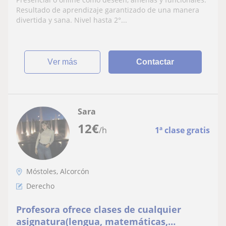
inglés.
Resultado de aprendizaje garantizado de una manera
divertida y sana. Nivel hasta 2°...
ver más
Contactar
Sara
12
€
/h
1ª clase gratis
Móstoles, Alcorcón
Derecho
Profesora ofrece clases de cualquier
asignatura(lengua, matemáticas,