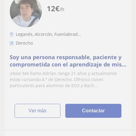
12
€
/h
Leganés, Alcorcón, Fuenlabrad...
Derecho
Soy una persona responsable, paciente y
comprometida con el aprendizaje de mis
alumnos. Mi objetivo es que entiendan la
¡Hola! Me llamo Adrián, tengo 21 años y actualmente
materia.
estoy cursando 4.º de Derecho. Ofrezco clases
particulares para alumnos de ESO y Bach...
ver más
Contactar