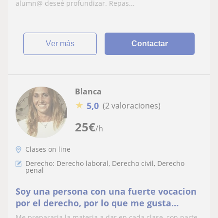
alumn@ deseé profundizar. Repas...
ver más
Contactar
Blanca
★
5,0
(2 valoraciones)
25
€
/h
Clases on line
Derecho: Derecho laboral, Derecho civil, Derecho
penal
Soy una persona con una fuerte vocacion
por el derecho, por lo que me gusta
mucho ayudar a otros colegas con la
Me prepararia la materia a dar en cada clase, con parte