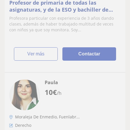
Profesor de primaria de todas las
asignaturas, y de la ESO y bachiller de
lengua, inglés, economía y matemáticas
Profesora particular con experiencia de 3 años dando
ciencia sociales
clases, además de haber trabajado multitud de veces
con niños ya que soy monitora. Soy...
ver más
Contactar
Paula
10
€
/h
Moraleja De Enmedio, Fuenlabr...
Derecho