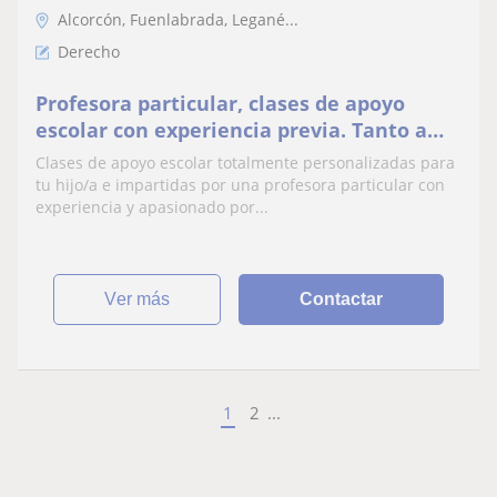
Alcorcón, Fuenlabrada, Legané...
Derecho
Profesora particular, clases de apoyo
escolar con experiencia previa. Tanto a
domicilio en Madrid como online.
Clases de apoyo escolar totalmente personalizadas para
tu hijo/a e impartidas por una profesora particular con
experiencia y apasionado por...
ver más
Contactar
1
2
...