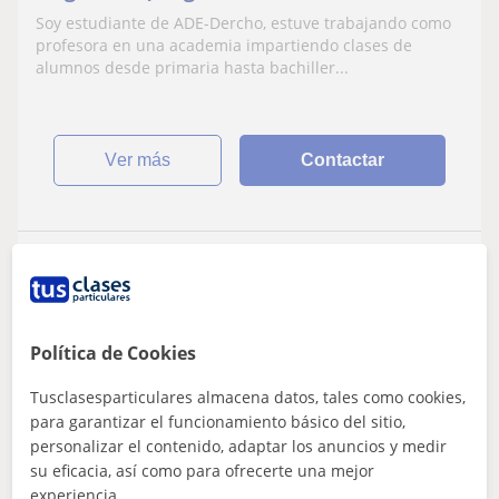
historia,etc) actualmente estudiando
Soy estudiante de ADE-Dercho, estuve trabajando como
doble grado en ADE-Derecho
profesora en una academia impartiendo clases de
alumnos desde primaria hasta bachiller...
ver más
Contactar
María del Carmen Bolekia Mele
11
€
/h
Política de Cookies
Tusclasesparticulares almacena datos, tales como cookies,
Móstoles
para garantizar el funcionamiento básico del sitio,
Derecho
personalizar el contenido, adaptar los anuncios y medir
su eficacia, así como para ofrecerte una mejor
Estudiante de derecho y ciencias políticas
experiencia.