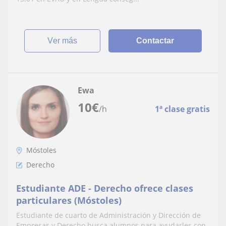
puntuación
ver más
Contactar
Ewa
10
€
/h
1ª clase gratis
Móstoles
Derecho
Estudiante ADE - Derecho ofrece clases
particulares (Móstoles)
Estudiante de cuarto de Administración y Dirección de
Empresas y Derecho busca alumnos para ayudarles con