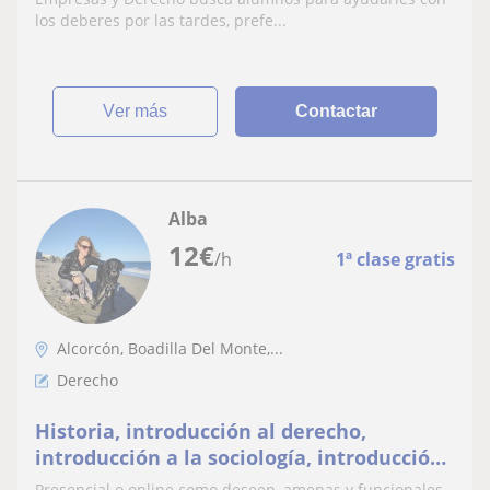
los deberes por las tardes, prefe...
ver más
Contactar
Alba
12
€
/h
1ª clase gratis
Alcorcón, Boadilla Del Monte,...
Derecho
Historia, introducción al derecho,
introducción a la sociología, introducción
a la psicología, filosofía, literatura e
Presencial o online como deseen, amenas y funcionales.