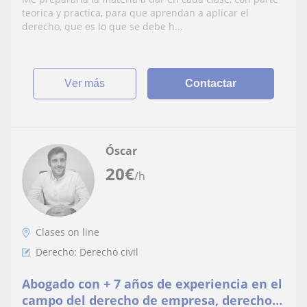
materia. Las clases las prepararia y
teorica y practica, para que aprendan a aplicar el
adaptaria segun cada alumno
derecho, que es lo que se debe h...
ver más
Contactar
Óscar
20
€
/h
Clases on line
Derecho: Derecho civil
Abogado con + 7 años de experiencia en el
campo del derecho de empresa, derecho