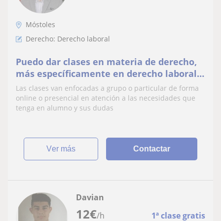
Móstoles
Derecho: Derecho laboral
Puedo dar clases en materia de derecho,
más específicamente en derecho laboral y
de Seguridad Social enfocados a la
Las clases van enfocadas a grupo o particular de forma
abogacía, pero tengo conocimientos en
online o presencial en atención a las necesidades que
todas las ramas del derecho a nivel
tenga en alumno y sus dudas
general. He trabajado en empresa y en
despacho particular por lo
ver más
Contactar
Davian
12
€
/h
1ª clase gratis