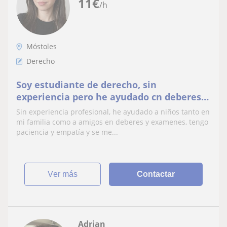
11
€
/h
Móstoles
Derecho
Soy estudiante de derecho, sin
experiencia pero he ayudado cn deberes a
familia durante su infancia
Sin experiencia profesional, he ayudado a niños tanto en
mi familia como a amigos en deberes y examenes, tengo
paciencia y empatía y se me...
ver más
Contactar
Adrian