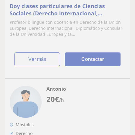
Doy clases particulares de Ciencias
Sociales (Derecho Internacional,
comunitario, Relaciones Internacionales,
Profesor bilingüe con docencia en Derecho de la Unión
Historia...))
Europea, Derecho Internacional, Diplomático y Consular
de la Universidad Europea y ta...
ver más
Contactar
Antonio
20
€
/h
Móstoles
Derecho