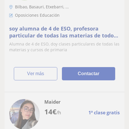
Bilbao, Basauri, Etxebarri, ...
Oposiciones Educación
soy alumna de 4 de ESO, profesora
particular de todas las materias de todos
los cursos de primaria
Alumna de 4 de ESO, doy clases particulares de todas las
materias y cursos de primaria
ver más
Contactar
Maider
14
€
/h
1ª clase gratis