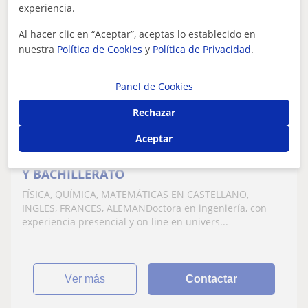
experiencia.
Carmen
Al hacer clic en “Aceptar”, aceptas lo establecido en
12
€
/h
1ª clase gratis
nuestra
Política de Cookies
y
Política de Privacidad
.
Panel de Cookies
Bilbao
Rechazar
Oposiciones Educación
Aceptar
DOCTORA EN QUIMICA DA CLASES DE E.S.O.
Y BACHILLERATO
FÍSICA, QUÍMICA, MATEMÁTICAS EN CASTELLANO,
INGLES, FRANCES, ALEMANDoctora en ingeniería, con
experiencia presencial y on line en univers...
ver más
Contactar