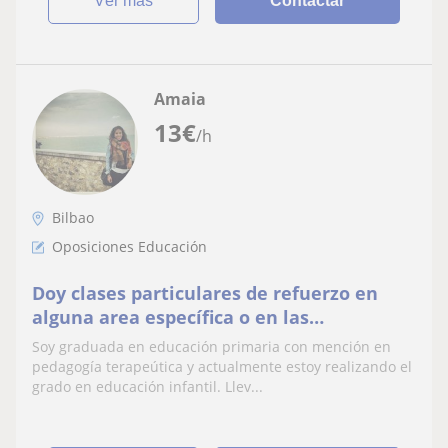
ver más
Contactar
Amaia
13
€
/h
Bilbao
Oposiciones Educación
Doy clases particulares de refuerzo en
alguna area específica o en las
dificulatdes que pueda tener el alumno/a
Soy graduada en educación primaria con mención en
pedagogía terapeútica y actualmente estoy realizando el
grado en educación infantil. Llev...