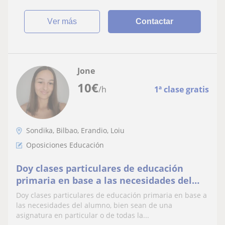
ver más
Contactar
Jone
10
€
/h
1ª clase gratis
Sondika, Bilbao, Erandio, Loiu
Oposiciones Educación
Doy clases particulares de educación
primaria en base a las necesidades del
alumno, bien sean de una asignatura en
Doy clases particulares de educación primaria en base a
particular o de todas las asignaturas en
las necesidades del alumno, bien sean de una
general
asignatura en particular o de todas la...