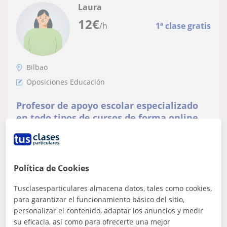
Laura
12
€
/h
1ª clase gratis
Bilbao
Oposiciones Educación
Profesor de apoyo escolar especializado
en todo tipos de cursos de forma online o
presencial
¡Aprovecha esta oportunidad única de recibir clases
particulares adaptadas a tus necesidades educativas!
Soy Laura, un profesor de apoyo es...
Política de Cookies
Tusclasesparticulares almacena datos, tales como cookies,
ver más
Contactar
para garantizar el funcionamiento básico del sitio,
personalizar el contenido, adaptar los anuncios y medir
su eficacia, así como para ofrecerte una mejor