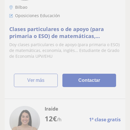
Bilbao
Oposiciones Educación
Clases particulares o de apoyo (para
primaria o ESO) de matemáticas,
economía, inglés… Estudiante de Grado de
Doy clases particulares o de apoyo (para primaria o ESO)
Economía UPV/EHU
de matemáticas, economía, inglés… Estudiante de Grado
de Economía UPV/EHU
ver más
Contactar
Iraide
12
€
/h
1ª clase gratis