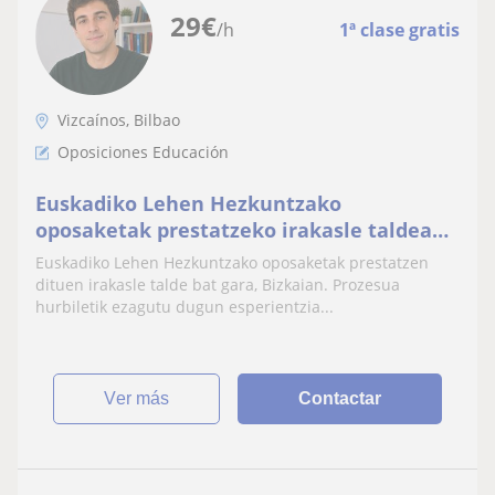
29
€
/h
1ª clase gratis
Vizcaínos, Bilbao
Oposiciones Educación
Euskadiko Lehen Hezkuntzako
oposaketak prestatzeko irakasle taldea
Bizkaian
Euskadiko Lehen Hezkuntzako oposaketak prestatzen
dituen irakasle talde bat gara, Bizkaian. Prozesua
hurbiletik ezagutu dugun esperientzia...
ver más
Contactar