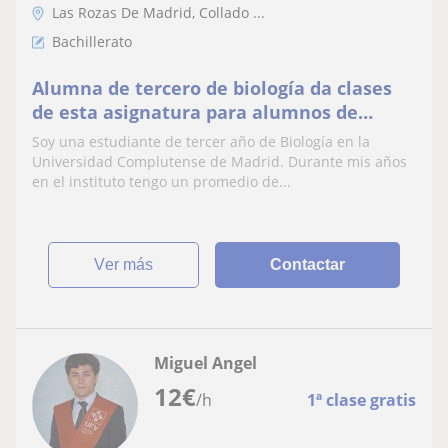
Las Rozas De Madrid, Collado ...
Bachillerato
Alumna de tercero de biología da clases
de esta asignatura para alumnos de
primaria, la ESO y bachillerato
Soy una estudiante de tercer año de Biología en la
Universidad Complutense de Madrid. Durante mis años
en el instituto tengo un promedio de...
ver más
Contactar
Miguel Angel
12
€
/h
1ª clase gratis