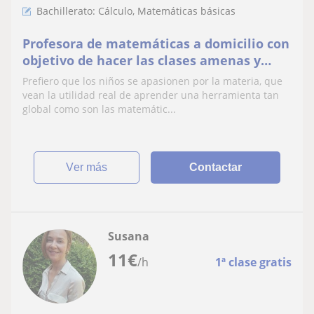
Bachillerato: Cálculo, Matemáticas básicas
Profesora de matemáticas a domicilio con
objetivo de hacer las clases amenas y
fáciles de comprender
Prefiero que los niños se apasionen por la materia, que
vean la utilidad real de aprender una herramienta tan
global como son las matemátic...
ver más
Contactar
Susana
11
€
/h
1ª clase gratis