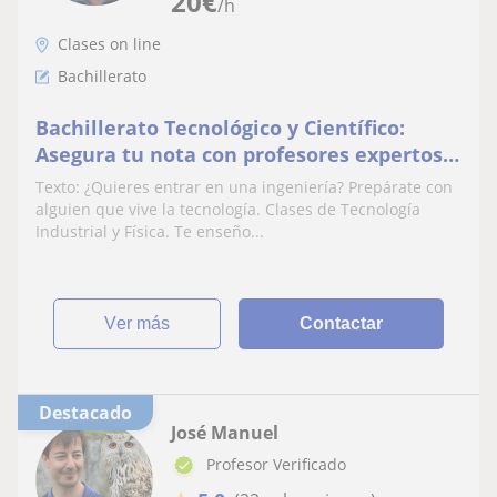
20
€
/h
Clases on line
Bachillerato
Bachillerato Tecnológico y Científico:
Asegura tu nota con profesores expertos
en ingenieria
Texto: ¿Quieres entrar en una ingeniería? Prepárate con
alguien que vive la tecnología. Clases de Tecnología
Industrial y Física. Te enseño...
ver más
Contactar
Destacado
José Manuel
Profesor Verificado