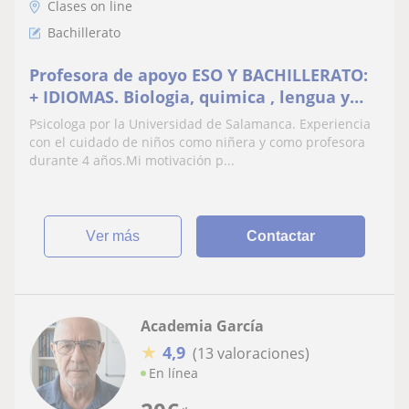
Clases on line
Bachillerato
Profesora de apoyo ESO Y BACHILLERATO:
+ IDIOMAS. Biologia, quimica , lengua y
literatura , geografía, historia,
Psicologa por la Universidad de Salamanca. Experiencia
matemáticas, ingles y francés
con el cuidado de niños como niñera y como profesora
durante 4 años.Mi motivación p...
ver más
Contactar
Academia García
★
4,9
(13 valoraciones)
En línea