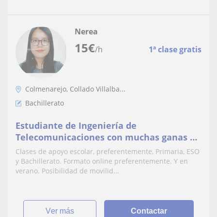
Nerea
15
€
/h
1ª clase gratis
Colmenarejo, Collado Villalba...
Bachillerato
Estudiante de Ingeniería de
Telecomunicaciones con muchas ganas de
ayudar a entender el conocimiento a
Clases de apoyo escolar, preferentemente, Primaria, ESO
quien lo necesite.
y Bachillerato. Formato online preferentemente. Y en
verano. Posibilidad de movilid...
ver más
Contactar