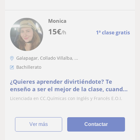
Monica
15
€
/h
1ª clase gratis
Galapagar, Collado Villalba, ...
Bachillerato
¿Quieres aprender divirtiéndote? Te
enseño a ser el mejor de la clase, cuando
se entiende es divertido
Licenciada en CC.Químicas con Inglés y Francés E.O.I.
ver más
Contactar