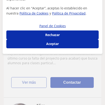
19
€
/h
Al hacer clic en “Aceptar”, aceptas lo establecido en
nuestra
Política de Cookies
y
Política de Privacidad
.
Colmenarejo, Collado Villalba...
Panel de Cookies
Bachillerato: Matemáticas básicas
Rechazar
INGENIERO DE TELECOMUNICACIONES
Aceptar
imparte clases de cualquier asignatura de
ciencias( matemáticas, física, química,
Soy un alumno de ingeniería de telecomunicaciones en
electrónica...) e inglés
último curso (a falta del proyecto para acabar) que busca
alumnos para clases particul...
ver más
Contactar