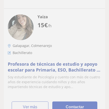
Yaiza
15
€
/h
Galapagar, Colmenarejo
Bachillerato
Profesora de técnicas de estudio y apoyo
escolar para Primaria, ESO, Bachillerato y
Psicología en Madrid. Experiencia de 2
Soy estudiante de Psicología y cuento con más de cuatro
años
años de experiencia cuidando niños y dos años
impartiendo técnicas de estudio y apo...
ver más
Contactar