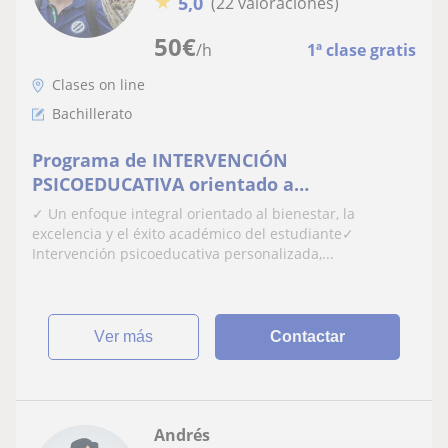
★
5,0
(22 valoraciones)
50
€
/h
1ª clase gratis
Clases on line
Bachillerato
Programa de INTERVENCIÓN
PSICOEDUCATIVA orientado a
optimización del rendimiento académico,
✓ Un enfoque integral orientado al bienestar, la
mejora de la motivación y adquisición de
excelencia y el éxito académico del estudiante✓
estrategias de aprendizaje en
Intervención psicoeducativa personalizada,...
adolescentes. Matemático | Físico |
Historiador PSICÓLOGO ESPECIALIZADO EN
EDUCACIÓN
ver más
Contactar
Andrés