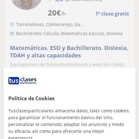
20
€
/h
1ª clase gratis
Torrelodones, Colmenarejo, Ga...
Bachillerato: Cálculo, Matemáticas básicas, Dislexia
Matemáticas. ESO y Bachillerato. Dislexia,
TDAH y altas capacidades
Soy Ingeniero de Telecomunicaciones y evito las clases
magistrales, los recetarios de fórmulas, el aprendizaje de
memoria de problemas tipo...
Política de Cookies
ver más
Contactar
Tusclasesparticulares almacena datos, tales como cookies,
para garantizar el funcionamiento básico del sitio,
personalizar el contenido, adaptar los anuncios y medir
su eficacia, así como para ofrecerte una mejor
Marcos
experiencia.