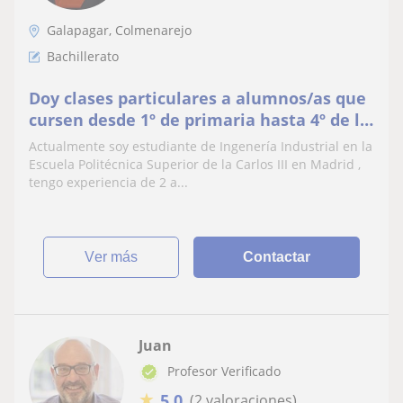
Galapagar, Colmenarejo
Bachillerato
Doy clases particulares a alumnos/as que
cursen desde 1º de primaria hasta 4º de la
E.S.O
Actualmente soy estudiante de Ingenería Industrial en la
Escuela Politécnica Superior de la Carlos III en Madrid ,
tengo experiencia de 2 a...
ver más
Contactar
Juan
Profesor Verificado
★
5,0
(2 valoraciones)