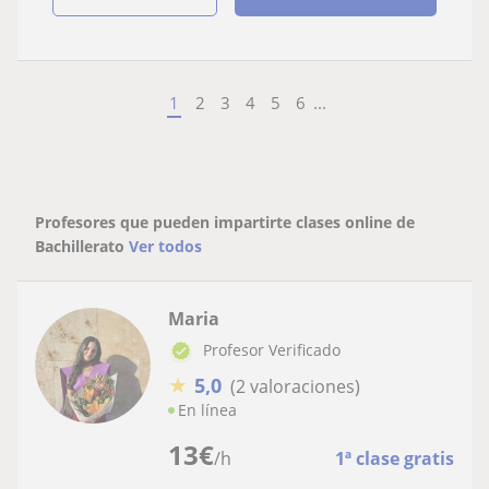
1
2
3
4
5
6
...
Profesores que pueden impartirte clases online de
Bachillerato
Ver todos
Maria
Profesor Verificado
★
5,0
(2 valoraciones)
En línea
13
€
/h
1ª clase gratis