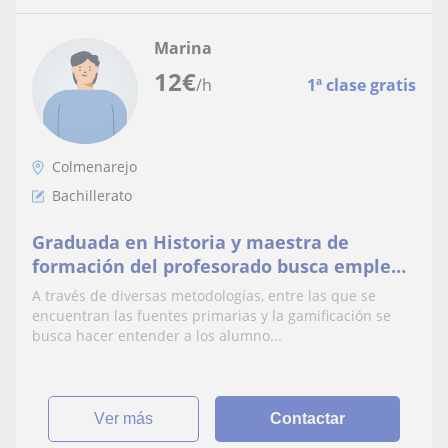
Marina
12
€
/h
1ª clase gratis
Colmenarejo
Bachillerato
Graduada en Historia y maestra de
formación del profesorado busca empleo
en la educación. Soy dinámica,
A través de diversas metodologías, entre las que se
responsable y muy atenta con mi
encuentran las fuentes primarias y la gamificación se
alumnado
busca hacer entender a los alumno...
ver más
Contactar