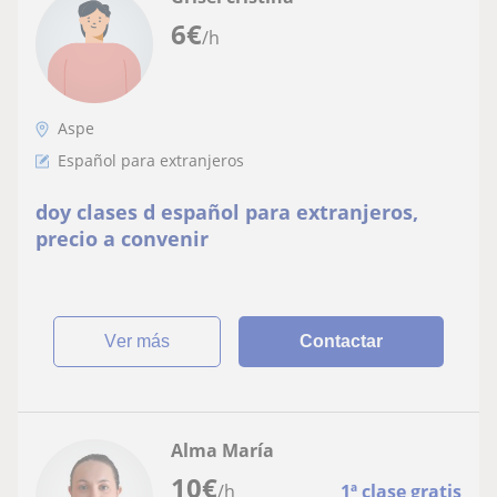
6
€
/h
Aspe
Español para extranjeros
doy clases d español para extranjeros,
precio a convenir
ver más
Contactar
Alma María
10
€
/h
1ª clase gratis