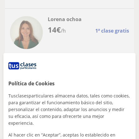
Lorena ochoa
14
€
/h
1ª clase gratis
Elda
Español para extranjeros
Grado en pedagogia. Profesora se ingles a
Política de Cookies
niños y adolescentes en escuela infantil
extraescolar y privado
Tusclasesparticulares almacena datos, tales como cookies,
Me encanta el papel del educador. Soy mexicana hablo
ingles, frances medio e italiano. Me encantan los
para garantizar el funcionamiento básico del sitio,
idiomas y es por eso que me gustaria...
personalizar el contenido, adaptar los anuncios y medir
su eficacia, así como para ofrecerte una mejor
experiencia.
ver más
Contactar
Al hacer clic en “Aceptar”, aceptas lo establecido en