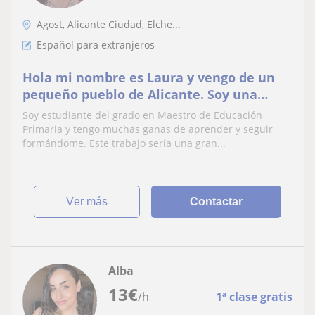
Agost, Alicante Ciudad, Elche...
Español para extranjeros
Hola mi nombre es Laura y vengo de un
pequeño pueblo de Alicante. Soy una
persona activa que le apasiona enseñar a
Soy estudiante del grado en Maestro de Educación
los demás. Daria clases a niños de
Primaria y tengo muchas ganas de aprender y seguir
cualquier asignatura, o a extranjeros de
formándome. Este trabajo sería una gran...
cualquier edad, de español
ver más
Contactar
Alba
13
€
/h
1ª clase gratis