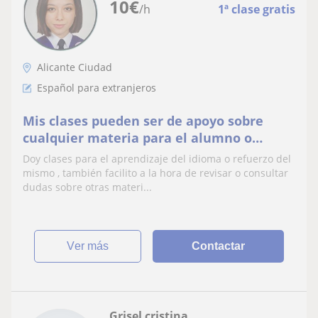
10
€
/h
1ª clase gratis
Alicante Ciudad
Español para extranjeros
Mis clases pueden ser de apoyo sobre
cualquier materia para el alumno o
aprendizaje del mismo.
Doy clases para el aprendizaje del idioma o refuerzo del
mismo , también facilito a la hora de revisar o consultar
dudas sobre otras materi...
ver más
Contactar
Grisel cristina