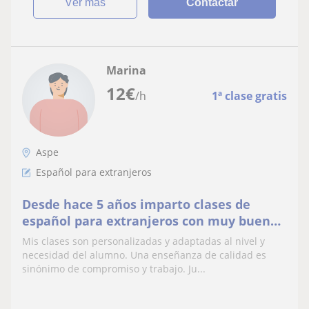
ver más
Contactar
Marina
12
€
/h
1ª clase gratis
Aspe
Español para extranjeros
Desde hace 5 años imparto clases de
español para extranjeros con muy buenos
resultados. Te espero!
Mis clases son personalizadas y adaptadas al nivel y
necesidad del alumno. Una enseñanza de calidad es
sinónimo de compromiso y trabajo. Ju...