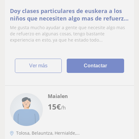
Doy clases particulares de euskera a los
niños que necesiten algo mas de refuerzo
para aprenderlo de lo que tienen en sus
Me gusta mucho ayudar a gente que necesite algo mas
clases
de refuerzo en algunas cosas, tengo bastante
experiencia en esto, ya que he estado todo...
ver más
Contactar
Maialen
15
€
/h
Tolosa, Belauntza, Hernialde,...