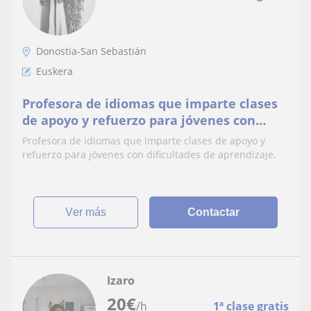
Donostia-San Sebastián
Euskera
Profesora de idiomas que imparte clases
de apoyo y refuerzo para jóvenes con
dificultades de aprendizaje
Profesora de idiomas que imparte clases de apoyo y
refuerzo para jóvenes con dificultades de aprendizaje.
ver más
Contactar
Izaro
20
€
/h
1ª clase gratis