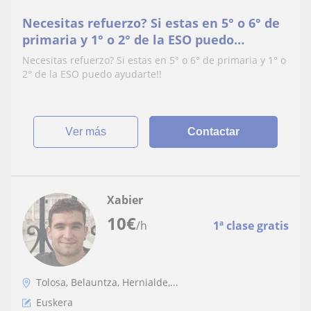
Necesitas refuerzo? Si estas en 5° o 6° de
primaria y 1° o 2° de la ESO puedo
ayudarte
Necesitas refuerzo? Si estas en 5° o 6° de primaria y 1° o
2° de la ESO puedo ayudarte!!
ver más
Contactar
Xabier
10
€
/h
1ª clase gratis
Tolosa, Belauntza, Hernialde,...
Euskera