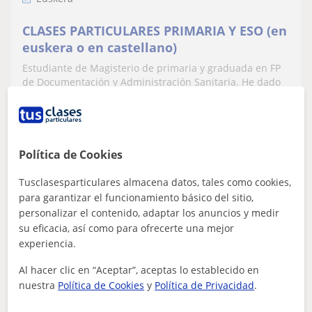
CLASES PARTICULARES PRIMARIA Y ESO (en
euskera o en castellano)
Estudiante de Magisterio de primaria y graduada en FP
de Documentación y Administración Sanitaria. He dado
clases particulares a varios niñ...
Política de Cookies
ver más
Contactar
Tusclasesparticulares almacena datos, tales como cookies,
para garantizar el funcionamiento básico del sitio,
personalizar el contenido, adaptar los anuncios y medir
Elena Gorostegui
su eficacia, así como para ofrecerte una mejor
12
€
experiencia.
/h
1ª clase gratis
Al hacer clic en “Aceptar”, aceptas lo establecido en
nuestra
Política de Cookies
y
Política de Privacidad
.
Donostia-San Sebastián