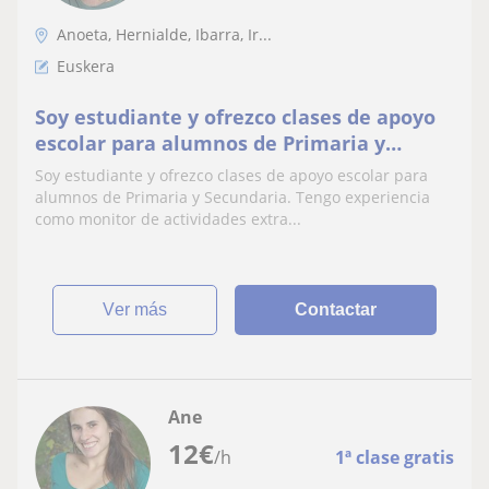
Anoeta, Hernialde, Ibarra, Ir...
Euskera
Soy estudiante y ofrezco clases de apoyo
escolar para alumnos de Primaria y
Secundaria. Tengo experiencia como
Soy estudiante y ofrezco clases de apoyo escolar para
monitor
alumnos de Primaria y Secundaria. Tengo experiencia
como monitor de actividades extra...
ver más
Contactar
Ane
12
€
/h
1ª clase gratis