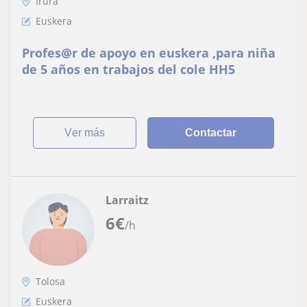
Irura
Euskera
Profes@r de apoyo en euskera ,para niña
de 5 años en trabajos del cole HH5
ver más
Contactar
Larraitz
6
€
/h
Tolosa
Euskera