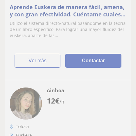
Aprende Euskera de manera fácil, amena,
y con gran efectividad. Cuéntame cuales
son tus objetivos, empecemos!
Utilizo el sistema directo/natural basándome en la teoría
de un libro específico. Para lograr una mayor fluidez del
euskera, aparte de las...
ver más
Contactar
Ainhoa
12
€
/h
Tolosa
Euskera