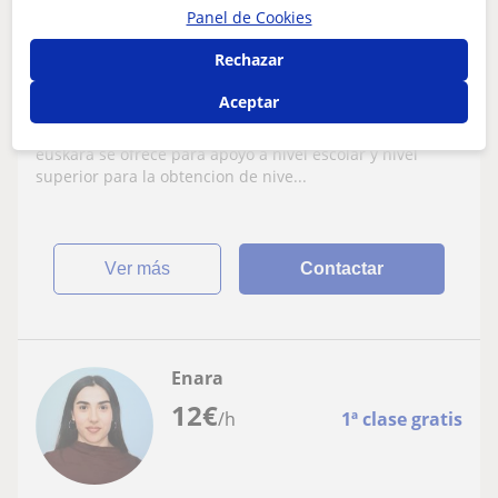
Panel de Cookies
Euskera
Rechazar
Doy clases particulares en euskara.
Primaria apoyo escolar. Preparacion
Aceptar
EXAMENES EUSKARA. MINTZA PRAKTIKA.
Donostiarra 55 años, licencida superior y titulo de
DONOSTIA Y ALREDEDORES
euskara se ofrece para apoyo a nivel escolar y nivel
superior para la obtencion de nive...
ver más
Contactar
Enara
12
€
/h
1ª clase gratis