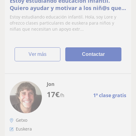
Estoy estudiando educación infantil.
Quiero ayudar y motivar a los niñ@s que
tienen dificultades para estudia
Estoy estudiando educación infantil. Hola, soy Lore y
ofrezco clases particulares de euskera para niños y
niñas que necesitan un apoyo extr...
ver más
Contactar
Jon
17
€
/h
1ª clase gratis
Getxo
Euskera