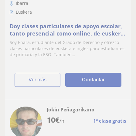
Ibarra
Euskera
Doy clases particulares de apoyo escolar,
tanto presencial como online, de euskera
y de inglés en la ESO o primaria
Soy Enara, estudiante del Grado de Derecho y ofrezco
clases particulares de euskera e inglés para estudiantes
de primaria y la ESO. También...
ver más
Contactar
Jokin Peñagarikano
10
€
/h
1ª clase gratis