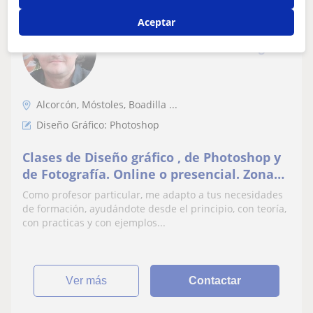
Miguel Angel
Aceptar
18
€
/h
1ª clase gratis
Alcorcón, Móstoles, Boadilla ...
Diseño Gráfico: Photoshop
Clases de Diseño gráfico , de Photoshop y
de Fotografía. Online o presencial. Zona
de Alcorcón o Madrid. Experiencia y
Como profesor particular, me adapto a tus necesidades
formalidad.
de formación, ayudándote desde el principio, con teoría,
con practicas y con ejemplos...
ver más
Contactar