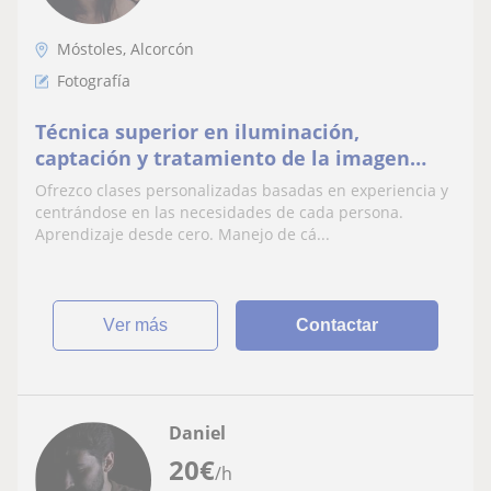
Móstoles, Alcorcón
Fotografía
Técnica superior en iluminación,
captación y tratamiento de la imagen
desde 2014 y fotógrafa freelance desde
Ofrezco clases personalizadas basadas en experiencia y
entonces
centrándose en las necesidades de cada persona.
Aprendizaje desde cero. Manejo de cá...
ver más
Contactar
Daniel
20
€
/h