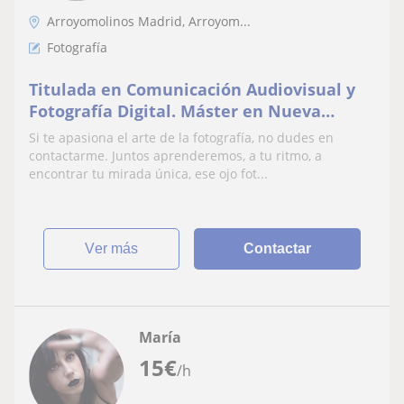
Arroyomolinos Madrid, Arroyom...
Fotografía
Titulada en Comunicación Audiovisual y
Fotografía Digital. Máster en Nueva
Fotografía Documental y de Autor, y
Si te apasiona el arte de la fotografía, no dudes en
Máster Profesorado
contactarme. Juntos aprenderemos, a tu ritmo, a
encontrar tu mirada única, ese ojo fot...
ver más
Contactar
María
15
€
/h