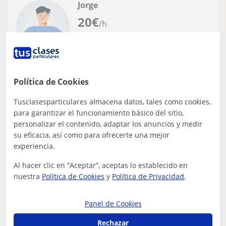
Jorge
20
€
/h
Alcorcón, Fuenlabrada, Legané...
Fotografía
Política de Cookies
Tusclasesparticulares almacena datos, tales como cookies,
Doy clases de Fotografía tanto analógica
para garantizar el funcionamiento básico del sitio,
como digital y de postproducción
personalizar el contenido, adaptar los anuncios y medir
fotográfica digital
He estado impartiendo clases desde hace tres años en la
su eficacia, así como para ofrecerte una mejor
empresa Grupo Colon IECM en diversas academias que
experiencia.
esta empresa tiene por todo Madr...
Al hacer clic en “Aceptar”, aceptas lo establecido en
nuestra
Política de Cookies
y
Política de Privacidad
.
ver más
Contactar
Panel de Cookies
Rechazar