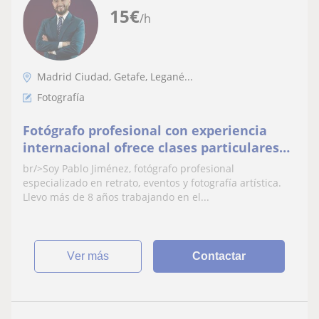
15
€
/h
Madrid Ciudad, Getafe, Legané...
Fotografía
Fotógrafo profesional con experiencia
internacional ofrece clases particulares
de fotografía en Madrid y online
br/>Soy Pablo Jiménez, fotógrafo profesional
especializado en retrato, eventos y fotografía artística.
Llevo más de 8 años trabajando en el...
ver más
Contactar