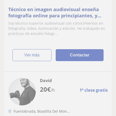
Técnico en imagen audiovisual enseña
fotografía online para principiantes, y
presencial en exteriores o domicilio de
Soy técnico superior audiovisual con conocimientos en
alumno/a
fotografía, vídeo, iluminación y edición. He trabajado en
prácticas de estudio fotogr...
ver más
Contactar
David
20
€
/h
1ª clase gratis
Fuenlabrada, Boadilla Del Mon...