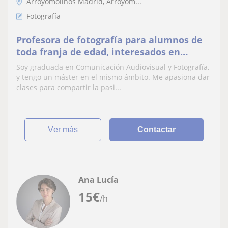
Arroyomolinos Madrid, Arroyom...
Fotografía
Profesora de fotografía para alumnos de
toda franja de edad, interesados en
cualquier tipo de fotografía.
Soy graduada en Comunicación Audiovisual y Fotografía,
y tengo un máster en el mismo ámbito. Me apasiona dar
clases para compartir la pasi...
ver más
Contactar
Ana Lucía
15
€
/h