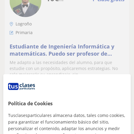
Logroño
Primaria
Estudiante de Ingeniería Informática y
matemáticas. Puedo ser profesor de
primaria, de la eso en asignaturas como
Me adapto a las necesidades del alumno, para que
matemáticas.
estudie con un propósito, aplicaremos estrategias. No
solo mejorarás su aprendizaje, sin...
ver más
Contactar
Política de Cookies
Tusclasesparticulares almacena datos, tales como cookies,
para garantizar el funcionamiento básico del sitio,
Paula
personalizar el contenido, adaptar los anuncios y medir