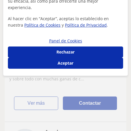
su eficacia, así como para ofrecerte una mejor
12
€
/h
1ª clase gratis
experiencia.
Al hacer clic en “Aceptar”, aceptas lo establecido en
nuestra
Política de Cookies
y
Política de Privacidad
.
Logroño
Matemáticas: Matemáticas básicas
Panel de Cookies
Graduada de Ingenieria ofrece clases de
Rechazar
Matematicas, Fisica o Quimica, en
Aceptar
Logroño
Soy graduada de Master de Ingeniería Fisica, con
conocimientos de matemáticas, física y química amplios,
y sobre todo con muchas ganas de c...
ver más
Contactar