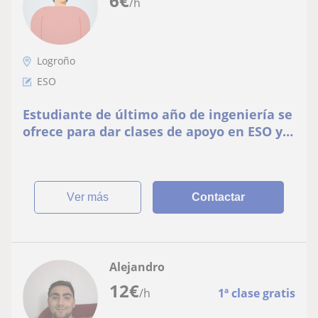
6
€
/h
Logroño
ESO
Estudiante de último año de ingeniería se
ofrece para dar clases de apoyo en ESO y
bachiller
ver más
Contactar
Alejandro
12
€
/h
1ª clase gratis