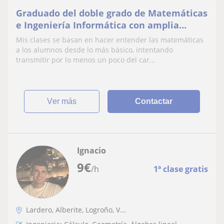
Graduado del doble grado de Matemáticas
e Ingeniería Informática con amplia
experiencia ofrece clases particulares de
Mis clases se basan en hacer entender las matemáticas
matemáticas.
a los alumnos desde lo más básico, intentando
transmitir por lo menos un poco del car...
ver más
Contactar
Ignacio
9
€
/h
1ª clase gratis
Lardero, Alberite, Logroño, V...