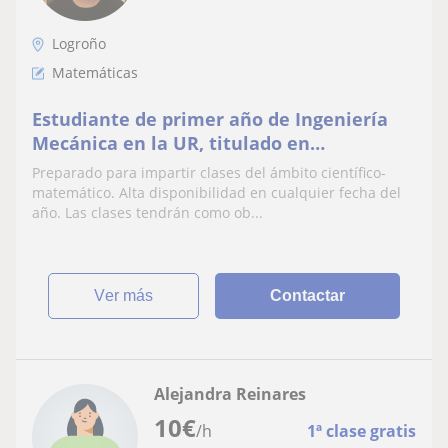
Logroño
Matemáticas
Estudiante de primer año de Ingeniería
Mecánica en la UR, titulado en
Bachillerato Internacional (modalidad
Preparado para impartir clases del ámbito científico-
científico).
matemático. Alta disponibilidad en cualquier fecha del
año. Las clases tendrán como ob...
ver más
Contactar
Alejandra Reinares
10
€
/h
1ª clase gratis