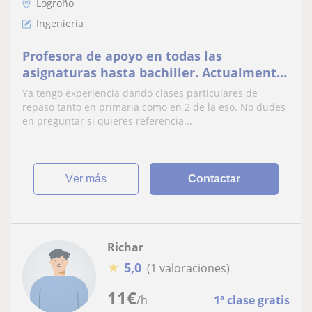
Logroño
Ingenieria
Profesora de apoyo en todas las
asignaturas hasta bachiller. Actualmente
estoy estudiando una ingeniería.
Ya tengo experiencia dando clases particulares de
repaso tanto en primaria como en 2 de la eso. No dudes
en preguntar si quieres referencia...
ver más
Contactar
Richar
★
5,0
(1 valoraciones)
11
€
/h
1ª clase gratis