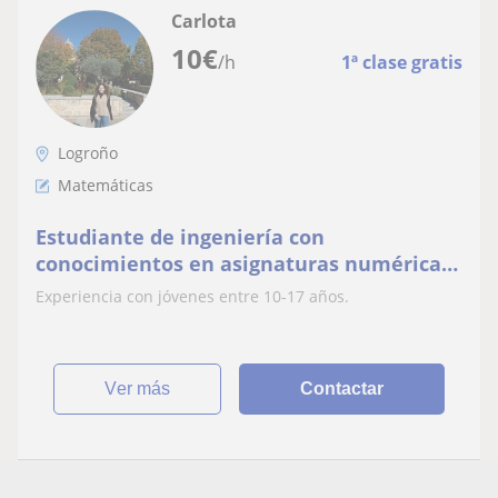
Carlota
10
€
/h
1ª clase gratis
Logroño
Matemáticas
Estudiante de ingeniería con
conocimientos en asignaturas numéricas
y de ciencias así como en organización
Experiencia con jóvenes entre 10-17 años.
para el estudio
ver más
Contactar