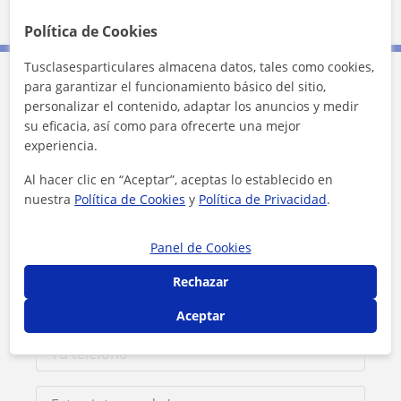
10 km
5 mi
Leaflet
| ©
OpenStreetMap
contributors
Política de Cookies
Tusclasesparticulares almacena datos, tales como cookies,
para garantizar el funcionamiento básico del sitio,
Contacta con Rob
personalizar el contenido, adaptar los anuncios y medir
su eficacia, así como para ofrecerte una mejor
experiencia.
Tarifa
10
€/h
Al hacer clic en “Aceptar”, aceptas lo establecido en
1ª clase gratis
nuestra
Política de Cookies
y
Política de Privacidad
.
Panel de Cookies
Rechazar
Aceptar