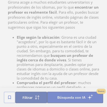
Girona acoge a muchos estudiantes universitarios y
profesionales de los idiomas, por lo que
encontrar un
profesor es realmente fácil
. Para ello, puedes buscar
profesores de inglés online, visitando páginas de clases
particulares online. Para el
egir un profesor, te
sugerimos que sigas los siguientes pasos
Elige según la ubicación
: Girona es una ciudad
"acogedora", por lo que es bastante fácil ir de un
punto a otro, especialmente en el centro de la
ciudad. Sin embargo, para tu comodidad, te
recomendamos que
busques un profesor de
inglés cerca de donde vives
. Si tienes
problemas para desplazarte, puedes optar por
clases de idiomas a domicilio o clases online, para
estudiar inglés con la ayuda de un profesor desde
la comodidad de tu casa.
Comprueba el perfil del profesor
: muchos
profesores preparan un perfil detallado, a
menudo con vídeos introductorios donde explican
Nuevo
cuáles son sus especialidades. En el caso del inglés
Filtrar
Búsqueda con IA
en Girona, puedes
encontrar profesores
profesionales para clases particulares de