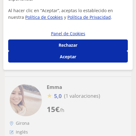
Improve your English Speaking skills (Sant
Andreu de Llavaneres)
Al hacer clic en “Aceptar”, aceptas lo establecido en
nuestra
Política de Cookies
y
Política de Privacidad
.
Estoy titulada en Gestión Empresarial, que estudié en el
extranjero durante 4 años en inglés. Soy rusa nativa; sin
embargo mi nivel de ing...
Panel de Cookies
Rechazar
Aceptar
ver más
Contactar
Emma
★
5,0
(1 valoraciones)
15
€
/h
Girona
Inglés