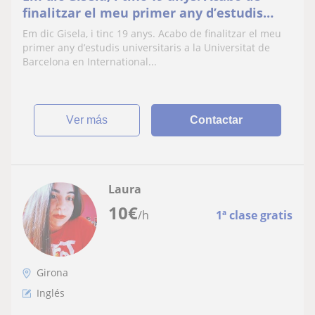
finalitzar el meu primer any d’estudis
universitaris a la Universitat de
Em dic Gisela, i tinc 19 anys. Acabo de finalitzar el meu
Barcelona en International Business. Estic
primer any d’estudis universitaris a la Universitat de
interessada en donar classes particulars
Barcelona en International...
i/o cangurs durant l’estiu a la zona de
Palamós. Les class
ver más
Contactar
Laura
10
€
/h
1ª clase gratis
Girona
Inglés