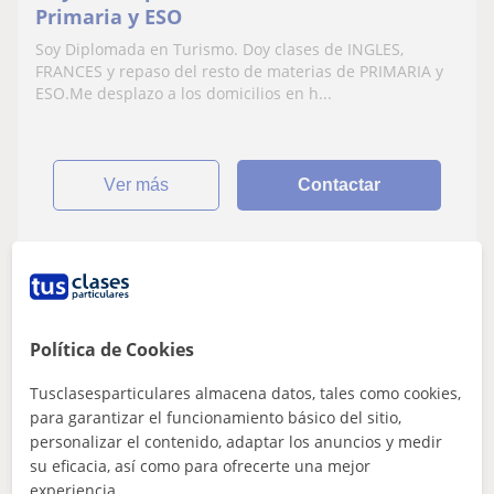
Primaria y ESO
Soy Diplomada en Turismo. Doy clases de INGLES,
FRANCES y repaso del resto de materias de PRIMARIA y
ESO.Me desplazo a los domicilios en h...
ver más
Contactar
Victoria
★
5,0
(4 valoraciones)
Política de Cookies
13
€
/h
1ª clase gratis
Tusclasesparticulares almacena datos, tales como cookies,
para garantizar el funcionamiento básico del sitio,
Girona
personalizar el contenido, adaptar los anuncios y medir
Inglés
su eficacia, así como para ofrecerte una mejor
experiencia.