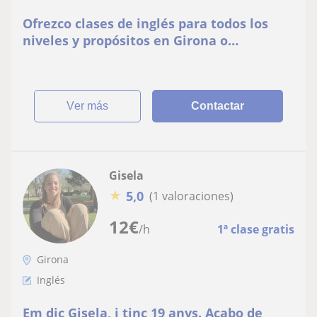
Ofrezco clases de inglés para todos los
niveles y propósitos en Girona o
cercanías! Amplia experiencia y formación
en la enseñanza de segundas lenguas
ver más
Contactar
Gisela
★
5,0
(1 valoraciones)
12
€
/h
1ª clase gratis
Girona
Inglés
Em dic Gisela, i tinc 19 anys. Acabo de