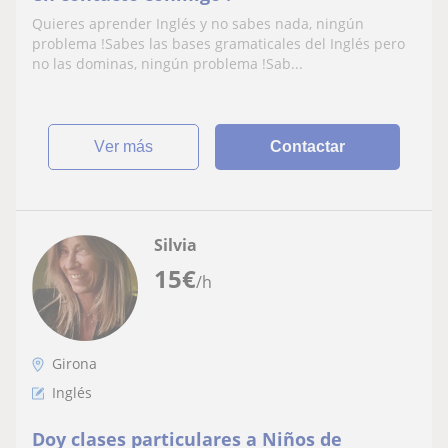
Quieres aprender Inglés y no sabes nada, ningún
problema !Sabes las bases gramaticales del Inglés pero
no las dominas, ningún problema !Sab...
ver más
Contactar
Silvia
15
€
/h
Girona
Inglés
Doy clases particulares a Niños de