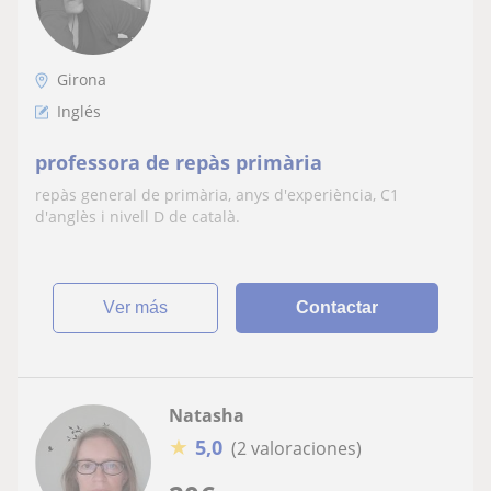
Girona
Inglés
professora de repàs primària
repàs general de primària, anys d'experiència, C1
d'anglès i nivell D de català.
ver más
Contactar
Natasha
★
5,0
(2 valoraciones)