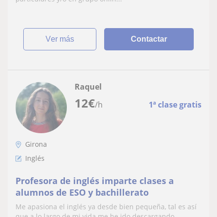
ver más
Contactar
Raquel
12
€
/h
1ª clase gratis
Girona
Inglés
Profesora de inglés imparte clases a
alumnos de ESO y bachillerato
Me apasiona el inglés ya desde bien pequeña, tal es así
que a lo largo de mi vida me he ido descargando