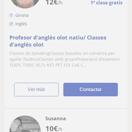
12
€
/h
1ª clase gratis
Girona
Inglés
Profesor d'anglès olot natiu/ Classes
d'anglès olot
Classes de SpeakingClasses basades en conversa per
agafar fluïdesaClasses amb grupsPreparació d'examens
TOEFL TOEIC IELTs KET PET FCE CAE C...
ver más
Contactar
Susanna
10
€
/h