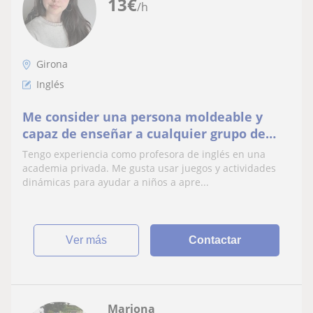
13
€
/h
Girona
Inglés
Me consider una persona moldeable y
capaz de enseñar a cualquier grupo de
edad.
Tengo experiencia como profesora de inglés en una
academia privada. Me gusta usar juegos y actividades
dinámicas para ayudar a niños a apre...
ver más
Contactar
Mariona