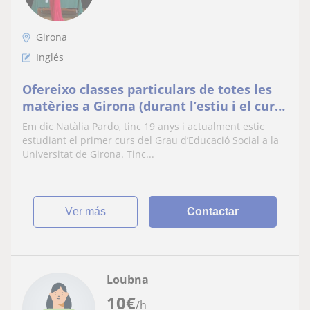
Girona
Inglés
Ofereixo classes particulars de totes les
matèries a Girona (durant l’estiu i el curs
)
Em dic Natàlia Pardo, tinc 19 anys i actualment estic
estudiant el primer curs del Grau d’Educació Social a la
Universitat de Girona. Tinc...
ver más
Contactar
Loubna
10
€
/h