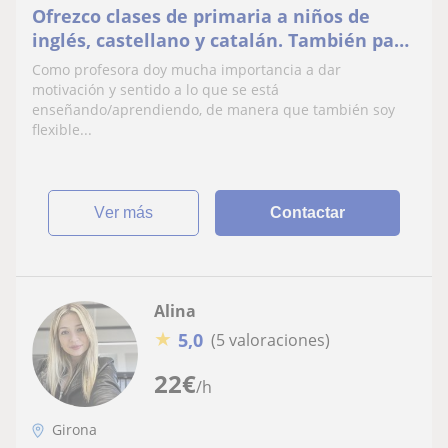
Ofrezco clases de primaria a niños de
inglés, castellano y catalán. También para
adultos. Tengo experiencia haciendo
Como profesora doy mucha importancia a dar
clases de repaso, clases de lectura con
motivación y sentido a lo que se está
niños y enseñando catalán y castellano a
enseñando/aprendiendo, de manera que también soy
flexible...
personas migradas. Se me dan bien los
idiomas, tengo el n
ver más
Contactar
Alina
★
5,0
(5 valoraciones)
22
€
/h
Girona