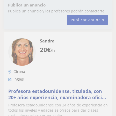
Publica un anuncio
Publica un anuncio y los profesores podrán contactarte
Publicar anuncio
Sandra
20
€
/h
Girona
Inglés
Profesora estadounidense, titulada, con
20+ años experiencia, examinadora oficial,
traductora e intérprete
Profesora estadounidense con 24 años de experiencia en
todos los niveles y edades se ofrece para dar clases
particulares y/o en grupo onlin...