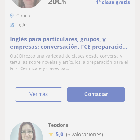
20
€
/h
1ª clase gratis
Girona
Inglés
Inglés para particulares, grupos, y
empresas: conversación, FCE preparación,
Business English
QuéOfrezco una variedad de clases desde conversa y
tertulias sobre novelas y artículos, a preparación para el
First Certificate y clases pa...
ver más
Contactar
Teodora
★
5,0
(6 valoraciones)