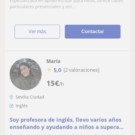
Especializada en apoyo escolar para niños, ofrece clases
particulares presenciales y onl...
ver más
Contactar
María
★
5,0
(2 valoraciones)
15
€
/h
Sevilla Ciudad
Inglés
Soy profesora de inglés, llevo varios años
enseñando y ayudando a niños a superar
sus dificultades y a que mejoren su nivel