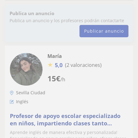
Publica un anuncio
Publica un anuncio y los profesores podrán contactarte
Publicar anuncio
María
★
5,0
(2 valoraciones)
15
€
/h
Sevilla Ciudad
Inglés
Profesor de apoyo escolar especializado
en niños, impartiendo clases tanto
presencial como online
Aprende inglés de manera efectiva y personalizada!