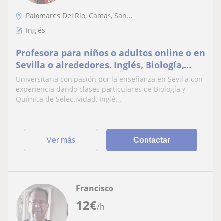
Palomares Del Río, Camas, San...
Inglés
Profesora para niños o adultos online o en
Sevilla o alrededores. Inglés, Biología,
Química, Matemáticas, Primaria, ESO,
Universitaria con pasión por la enseñanza en Sevilla con
entre otras.
experiencia dando clases particulares de Biología y
Química de Selectividad, Inglé...
ver más
Contactar
Francisco
12
€
/h