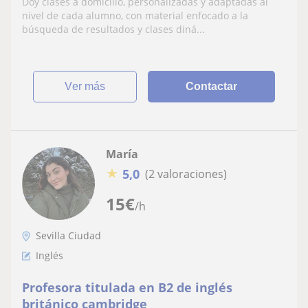
Doy clases a domicilio, personalizadas y adaptadas al
nivel de cada alumno, con material enfocado a la
búsqueda de resultados y clases diná...
ver más
Contactar
María
★
5,0
(2 valoraciones)
15
€
/h
Sevilla Ciudad
Inglés
Profesora titulada en B2 de inglés
británico cambridge