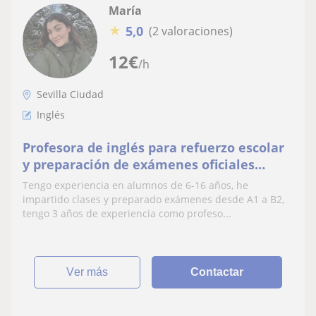
María
★
5,0
(2 valoraciones)
12
€
/h
Sevilla Ciudad
Inglés
Profesora de inglés para refuerzo escolar
y preparación de exámenes oficiales
adaptado al nivel del alumno
Tengo experiencia en alumnos de 6-16 años, he
impartido clases y preparado exámenes desde A1 a B2,
tengo 3 años de experiencia como profeso...
ver más
Contactar