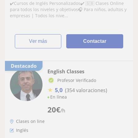
✔️Cursos de Inglés Personalizados✔️ 🇬🇧 Clases Online
para todos los niveles y objetivos🎧 Para niños, adultos y
empresas | Todos los nive...
ver más
Contactar
Destacado
English Classes
Profesor Verificado
★
5,0
(354 valoraciones)
En línea
20
€
/h
Clases on line
Inglés