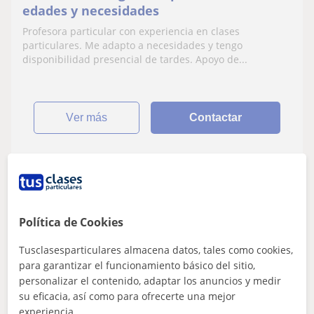
edades y necesidades
Profesora particular con experiencia en clases
particulares. Me adapto a necesidades y tengo
disponibilidad presencial de tardes. Apoyo de...
ver más
Contactar
Paloma
10
€
/h
1ª clase gratis
Política de Cookies
Tusclasesparticulares almacena datos, tales como cookies,
para garantizar el funcionamiento básico del sitio,
Mairena Del Aljarafe, Gelves,...
personalizar el contenido, adaptar los anuncios y medir
Inglés
su eficacia, así como para ofrecerte una mejor
experiencia.