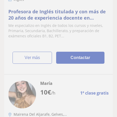
Profesora de Inglés titulada y con más de
20 años de experiencia docente en
Inglaterra y España. Precios económicos
Me especializo en Inglés de todos los cursos y niveles,
Primaria, Secundaria, Bachillerato, y preparación de
exámenes oficiales B1, B2, PET...
ver más
Contactar
María
10
€
/h
1ª clase gratis
Mairena Del Aljarafe, Gelves,...