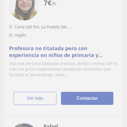
7
€
/h
Coria Del Río, La Puebla Del ...
Inglés
Profesora no titulada pero con
experiencia en niños de primaria y
secundaria. Tengo un nivel de inglés
Soy una persona bastante creativa, atenta y activa con lo
elevado y domino las demás
cual me gusta implementar dinámicas divertidas que
faciliten el aprendizaje. Siem...
ver más
Contactar
Rafael