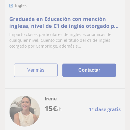
Inglés
Graduada en Educación con mención
inglesa, nivel de C1 de inglés otorgado por
Cambridge. Llevo 3 años impartiendo
Imparto clases particulares de inglés económicas de
clases en una academia de inglés a
cualquier nivel. Cuento con el título del c1 de inglés
diferentes niveles, adaptándome a las
otorgado por Cambridge, además s...
necesidades del alumno
ver más
Contactar
Irene
15
€
/h
1ª clase gratis