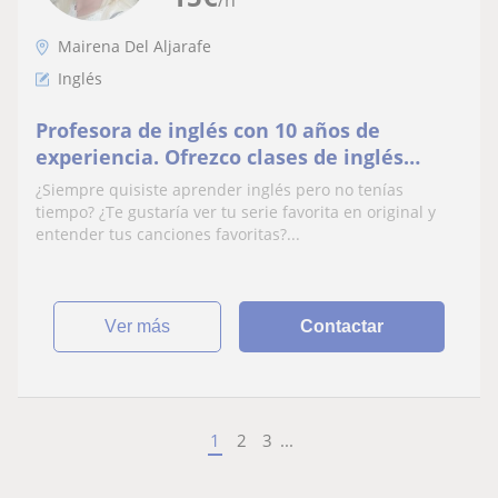
Mairena Del Aljarafe
Inglés
Profesora de inglés con 10 años de
experiencia. Ofrezco clases de inglés
general y de negocios
¿Siempre quisiste aprender inglés pero no tenías
tiempo? ¿Te gustaría ver tu serie favorita en original y
entender tus canciones favoritas?...
ver más
Contactar
1
2
3
...