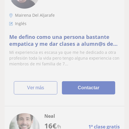
Mairena Del Aljarafe
Inglés
Me defino como una persona bastante
empatica y me dar clases a alumn@s de
primaria
Mi experiencia es escasa ya que me he dedicado a otra
profesión toda la vida pero tengo alguna experiencia con
miembros de mi familia de 7...
ver más
Contactar
Neal
16
€
/h
1ª clase gratis