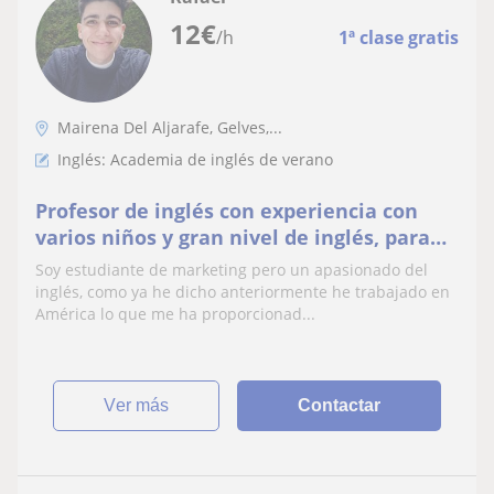
12
€
/h
1ª clase gratis
Mairena Del Aljarafe, Gelves,...
Inglés: Academia de inglés de verano
Profesor de inglés con experiencia con
varios niños y gran nivel de inglés, para
empezar con el nivel B2 (first certificate) y
Soy estudiante de marketing pero un apasionado del
aparte 3 meses trabajando en Estados
inglés, como ya he dicho anteriormente he trabajado en
Unidos por lo que el listening y el
América lo que me ha proporcionad...
speaking lo manejo a la perfección
ver más
Contactar