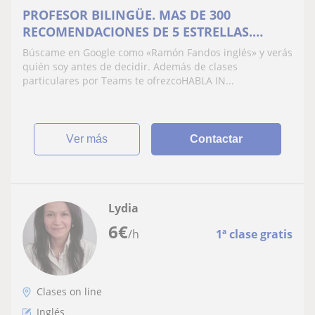
PROFESOR BILINGÜE. MAS DE 300
RECOMENDACIONES DE 5 ESTRELLAS.
DESDE 20€/mes
Búscame en Google como «Ramón Fandos inglés» y verás
quién soy antes de decidir. Además de clases
particulares por Teams te ofrezcoHABLA IN...
ver más
Contactar
Lydia
6
€
/h
1ª clase gratis
Clases on line
Inglés