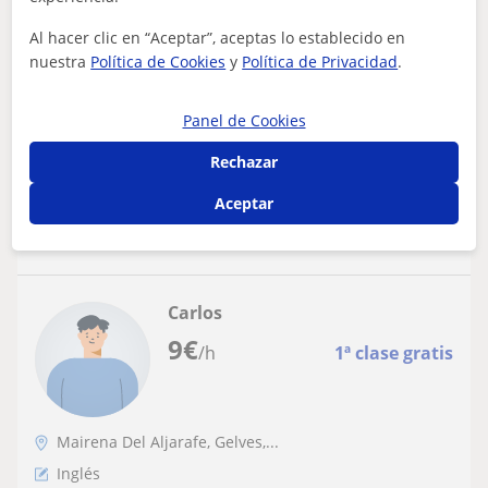
Profesora de Inglés para niños de
educación primaria
Al hacer clic en “Aceptar”, aceptas lo establecido en
nuestra
Política de Cookies
y
Política de Privacidad
.
Me adapto a las necesidades de cada niño, ofreciendo
clases de inglés personalizadas y dinámicas. Tengo
experiencia en apoyo escolar, nivel...
Panel de Cookies
Rechazar
Aceptar
ver más
Contactar
Carlos
9
€
/h
1ª clase gratis
Mairena Del Aljarafe, Gelves,...
Inglés