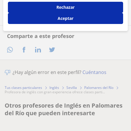
Contactar ahora
Rechazar
Aceptar
Comparte a este profesor
¿Hay algún error en este perfil?
Cuéntanos
Tus clases particulares
Inglés
Sevilla
Palomares del Río
profesora de inglés con gran experiencia ofrece clases parti...
Otros profesores de Inglés en Palomares
del Río que pueden interesarte