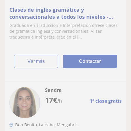
Clases de inglés gramática y
conversacionales a todos los niveles -
Presencial y online
Graduada en Traducción e Interpretación ofrece clases
de gramática inglesa y conversacionales. Al ser
traductora e intérprete, creo en el i...
ver más
Contactar
Sandra
17
€
/h
1ª clase gratis
Don Benito, La Haba, Mengabri...