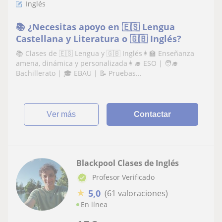
Inglés
📚 ¿Necesitas apoyo en 🇪🇸 Lengua
Castellana y Literatura o 🇬🇧 Inglés?
📚 Clases de 🇪🇸 Lengua y 🇬🇧 Inglés👩‍🏫 Enseñanza
amena, dinámica y personalizada👩‍🎓 ESO | 🧑‍🎓
Bachillerato | 🎓 EBAU | 📝 Pruebas...
ver más
Contactar
Blackpool Clases de Inglés
Profesor Verificado
★
5,0
(61 valoraciones)
En línea