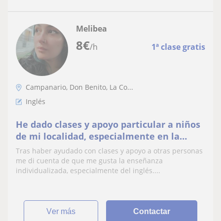
Melibea
8
€
/h
1ª clase gratis
Campanario, Don Benito, La Co...
Inglés
He dado clases y apoyo particular a niños
de mi localidad, especialmente en la
materia de inglés. Domino fluidez en
Tras haber ayudado con clases y apoyo a otras personas
conversación
me di cuenta de que me gusta la enseñanza
individualizada, especialmente del inglés....
ver más
Contactar