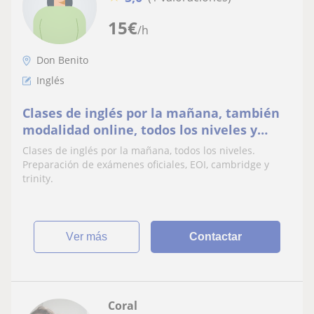
15
€
/h
Don Benito
Inglés
Clases de inglés por la mañana, también
modalidad online, todos los niveles y
preparación de exámenes Cambridge,
Clases de inglés por la mañana, todos los niveles.
Trinity y EOI
Preparación de exámenes oficiales, EOI, cambridge y
trinity.
ver más
Contactar
Coral