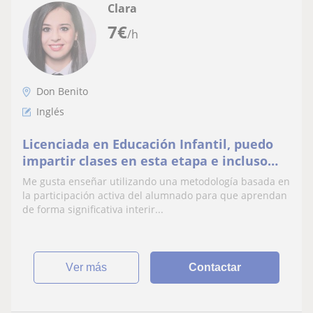
Clara
7
€
/h
Don Benito
Inglés
Licenciada en Educación Infantil, puedo
impartir clases en esta etapa e incluso
asignaturas de inglés, lengua,
Me gusta enseñar utilizando una metodología basada en
matemáticas... Para un nivel de ESO
la participación activa del alumnado para que aprendan
de forma significativa interir...
ver más
Contactar