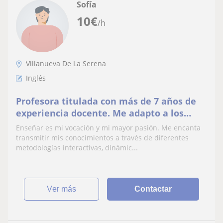
Sofía
10
€
/h
Villanueva De La Serena
Inglés
Profesora titulada con más de 7 años de
experiencia docente. Me adapto a los
ritmos de aprendizajes de cada alumno/a.
Enseñar es mi vocación y mi mayor pasión. Me encanta
transmitir mis conocimientos a través de diferentes
metodologías interactivas, dinámic...
ver más
Contactar