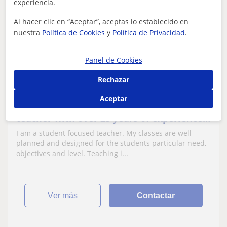
experiencia.
Philip
18
€
Al hacer clic en “Aceptar”, aceptas lo establecido en
/h
nuestra
Política de Cookies
y
Política de Privacidad
.
Panel de Cookies
Villanueva De La Serena
Rechazar
Inglés
Aceptar
I am a Cambridge qualified, native English
teacher with over 25 years of experience. I
taught students from all over the world.
I am a student focused teacher. My classes are well
planned and designed for the students particular need,
objectives and level. Teaching i...
ver más
Contactar