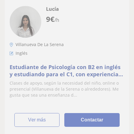
Lucía
9
€
/h
Villanueva De La Serena
Inglés
Estudiante de Psicología con B2 en inglés
y estudiando para el C1, con experiencia
en el trato con niños, ofrece clases de
Clases de apoyo, según la necesidad del niño, online o
inglés
presencial (Villanueva de la Serena o alrededores). Me
gusta que sea una enseñanza d...
ver más
Contactar