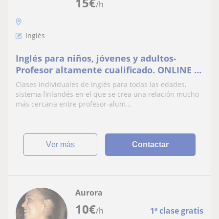
15
€
/h
Inglés
Inglés para niños, jóvenes y adultos-
Profesor altamente cualificado. ONLINE &
PRESENCIAL (Don Benito).
Clases individuales de inglés para todas las edades,
sistema finlandés en el que se crea una relación mucho
más cercana entre profesor-alum...
ver más
Contactar
Aurora
10
€
/h
1ª clase gratis