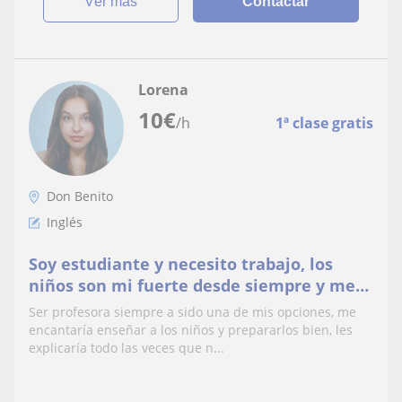
ver más
Contactar
Lorena
10
€
/h
1ª clase gratis
Don Benito
Inglés
Soy estudiante y necesito trabajo, los
niños son mi fuerte desde siempre y me
gustaría enseñarlos ingles y lengua
Ser profesora siempre a sido una de mis opciones, me
castellana.
encantaría enseñar a los niños y prepararlos bien, les
explicaría todo las veces que n...