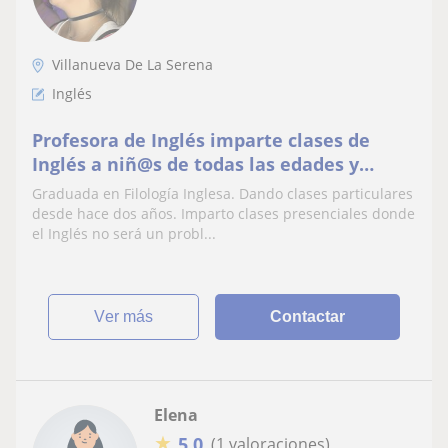
Villanueva De La Serena
Inglés
Profesora de Inglés imparte clases de
Inglés a niñ@s de todas las edades y
cursos
Graduada en Filología Inglesa. Dando clases particulares
desde hace dos años. Imparto clases presenciales donde
el Inglés no será un probl...
ver más
Contactar
Elena
★
5,0
(1 valoraciones)