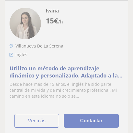
Ivana
15
€
/h
Villanueva De La Serena
Inglés
Utilizo un método de aprendizaje
dinámico y personalizado. Adaptado a la
enseñanza a las necesidades individuales
Desde hace más de 15 años, el inglés ha sido parte
del estudiante.
central de mi vida y de mi crecimiento profesional. Mi
camino en este idioma no solo se...
ver más
Contactar