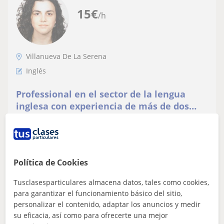
15
€
/h
Villanueva De La Serena
Inglés
Professional en el sector de la lengua
inglesa con experiencia de más de dos
años dando clases, en particulares y
Me apasiona la enseñanza y poder transmitir mis
academias
conocimientos de la lengua inglesa a otros. Des de
necesitar ayuda con alguna traducción de...
Política de Cookies
Tusclasesparticulares almacena datos, tales como cookies,
ver más
Contactar
para garantizar el funcionamiento básico del sitio,
personalizar el contenido, adaptar los anuncios y medir
su eficacia, así como para ofrecerte una mejor