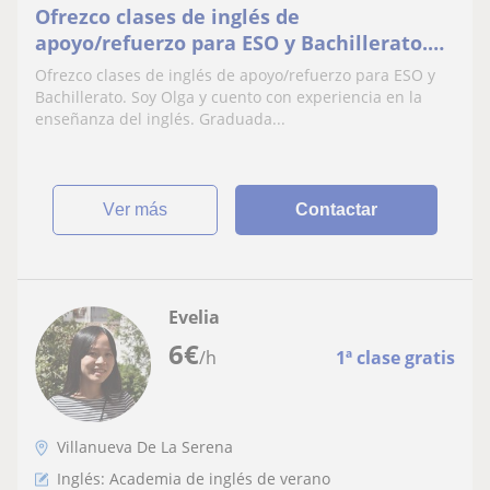
Ofrezco clases de inglés de
apoyo/refuerzo para ESO y Bachillerato.
Preparación de exámenes EOI y
Ofrezco clases de inglés de apoyo/refuerzo para ESO y
Cambridge (B1, B2, C1)
Bachillerato. Soy Olga y cuento con experiencia en la
enseñanza del inglés. Graduada...
ver más
Contactar
Evelia
6
€
/h
1ª clase gratis
Villanueva De La Serena
Inglés: Academia de inglés de verano