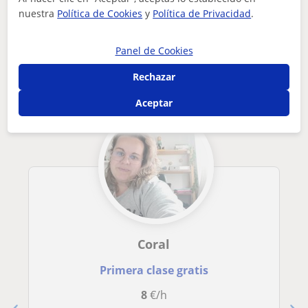
Villanueva de la Serena
nuestra
Política de Cookies
y
Política de Privacidad
.
ofrezco clases de inglés de apoyorefuerzo para eso y bachill...
Otros profesores de Inglés en Villanueva
Panel de Cookies
de la Serena que pueden interesarte
Rechazar
Aceptar
Coral
Primera clase gratis
8
€/h