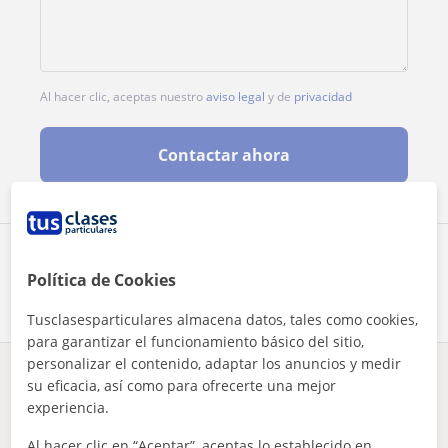
Al hacer clic, aceptas nuestro
aviso legal
y de
privacidad
Contactar ahora
Comparte a este profesor
Política de Cookies
Tusclasesparticulares almacena datos, tales como cookies,
para garantizar el funcionamiento básico del sitio,
personalizar el contenido, adaptar los anuncios y medir
¿Hay algún error en este perfil?
Cuéntanos
su eficacia, así como para ofrecerte una mejor
experiencia.
Tus clases particulares
Inglés
Badajoz
Al hacer clic en “Aceptar”, aceptas lo establecido en